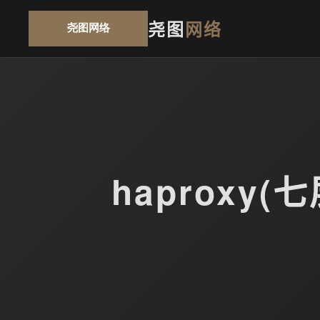
尧图
网络
haproxy