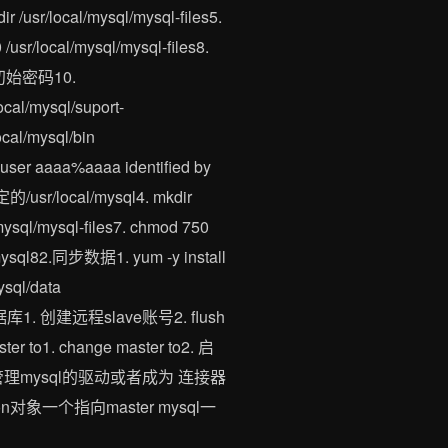
sr/local/mysql/mysql-files5.
/usr/local/mysql/mysql-files8.
a目录和初始密码10.
ocal/mysql/suport-
ocal/mysql/bin
e user aaaa%aaaa identified by
/usr/local/mysql4. mkdir
/mysql/mysql-files7. chmod 750
.d/mysql82.同步数据1. yum -y install
ysql/data
.设置主数据库1. 创建远程slave账号2. flush
 to1. change master to2. 启
ython管理mysql的驱动或者成为 连接器
ction对象一个指向master mysql一