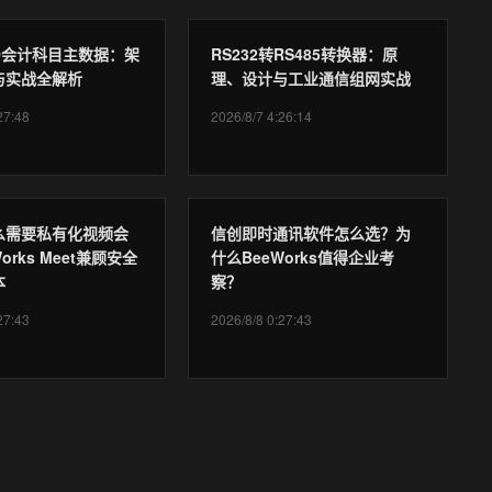
ICO会计科目主数据：架
RS232转RS485转换器：原
与实战全解析
理、设计与工业通信组网实战
27:48
2026/8/7 4:26:14
么需要私有化视频会
信创即时通讯软件怎么选？为
orks Meet兼顾安全
什么BeeWorks值得企业考
本
察？
27:43
2026/8/8 0:27:43