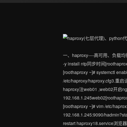
一、haproxy----高可用、负载均衡1.安装安
-y install ntp同步时间[roothapro
[roothaproxy ~]# systemctl ena
/etc/haproxy/haproxy.cfg3.重启设
haproxy注web01 ,web02开启ngin
192.168.1.245web02[roothapro
[roothaproxy ~]# vim /etc/ha
192.168.1.245:9090/hadmin?st
restart haproxy18.s