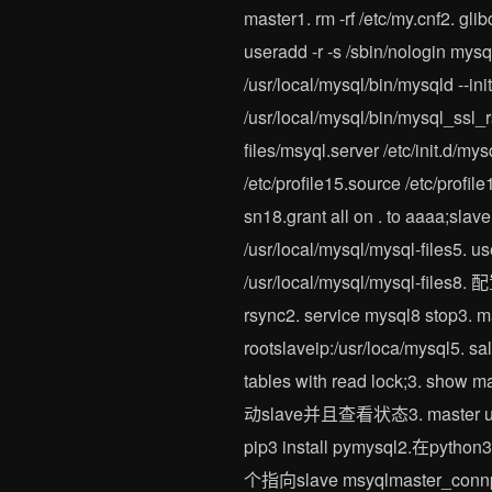
master1. rm -rf /etc/my.cnf
useradd -r -s /sbin/nologin mys
/usr/local/mysql/bin/mysqld -
/usr/local/mysql/bin/mysql_ssl_
files/msyql.server /etc/init.d/m
/etc/profile15.source /etc/prof
sn18.grant all on . to aaaa
/usr/local/mysql/mysql-files5. 
/usr/local/mysql/mysql-files8. 
rsync2. service mysql8 stop3. ma
rootslaveip:/usr/loca/mysql5
tables with read lock;3. s
动slave并且查看状态3. master 
pip3 install pymysql2.在p
个指向slave msyqlmaster_connpym