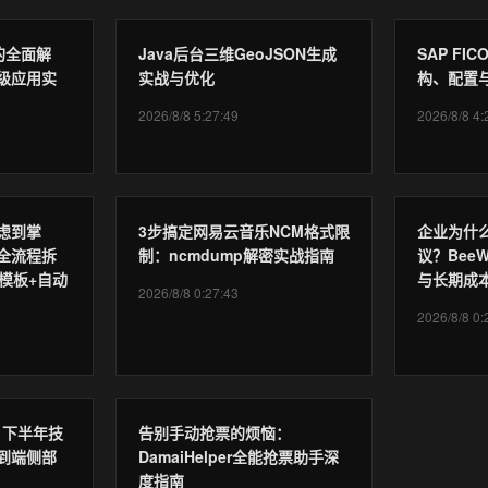
g的全面解
Java后台三维GeoJSON生成
SAP F
级应用实
实战与优化
构、配置
2026/8/8 5:27:49
2026/8/8 4:
虑到掌
3步搞定网易云音乐NCM格式限
企业为什
全流程拆
制：ncmdump解密实战指南
议？BeeW
模板+自动
与长期成
2026/8/8 0:27:43
2026/8/8 0:
6 下半年技
告别手动抢票的烦恼：
到端侧部
DamaiHelper全能抢票助手深
度指南