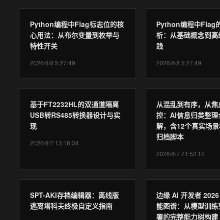
Python编程中Flag标志位的核
Python编程中Fla
心用法：从布尔变量到枚举与
析：从基础概念到高
特性开关
践
2026/8/8 5:27:49
2026/8/8 5:27:49
基于FT2232HL的双通道隔离
从混乱到有序，从焦
USB转RS485转换器设计与实
控：AI信息归类整理
现
解，含12个真实场景
归档脚本
2026/8/7 13:16:34
2026/8/7 21:52:12
SPT-AKI存档编辑器：离线版
边缘 AI 开发者 202
逃离塔科夫终极自定义指南
能图谱：从模型训练
署的完整能力树构建