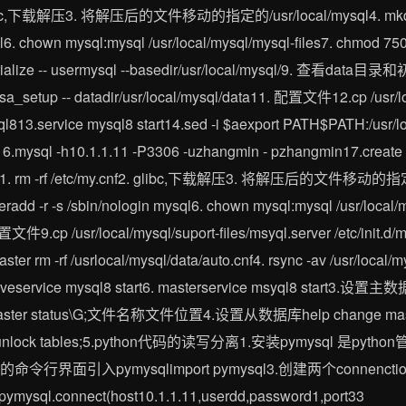
2. glibc,下载解压3. 将解压后的文件移动的指定的/usr/local/mysql4. mkdir /u
ql6. chown mysql:mysql /usr/local/mysql/mysql-files7. chmod 750 
-initialize -- usermysql --basedir/usr/local/mysql/9. 查看dat
rsa_setup -- datadir/usr/local/mysql/data11. 配置文件12.cp /usr/l
ysql813.service mysql8 start14.sed -i $aexport PATH$PATH:/usr/l
ile16.mysql -h10.1.1.11 -P3306 -uzhangmin - pzhangmin17.creat
;slave1. rm -rf /etc/my.cnf2. glibc,下载解压3. 将解压后的文件移动的指定的
useradd -r -s /sbin/nologin mysql6. chown mysql:mysql /usr/local
配置文件9.cp /usr/local/mysql/suport-files/msyql.server /etc/init
ster rm -rf /usrlocal/mysql/data/auto.cnf4. rsync -av /usr/local/m
. salveservice mysql8 start6. masterservice msyql8 start3
how master status\G;文件名称文件位置4.设置从数据库help change master
unlock tables;5.python代码的读写分离1.安装pymysql 是p
ython3的命令行界面引入pymysqlimport pymysql3.创建两个connen
ysql.connect(host10.1.1.11,userdd,password1,port33