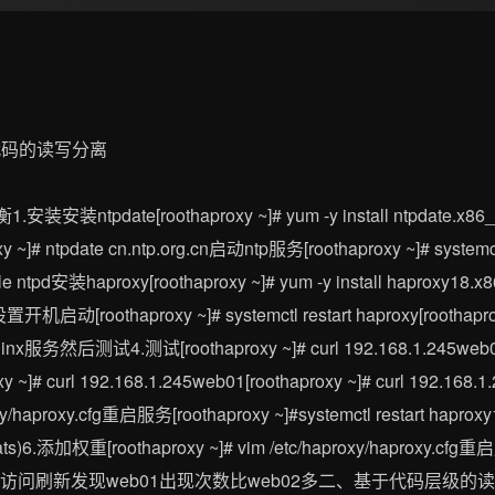
装ntpdate[roothaproxy ~]# yum -y install ntpdate.x86_6
xy ~]# ntpdate cn.ntp.org.cn启动ntp服务[roothaproxy ~]# syst
ble ntpd安装haproxy[roothaproxy ~]# yum -y install haproxy18.
置开机启动[roothaproxy ~]# systemctl restart haproxy[roothaprox
x服务然后测试4.测试[roothaproxy ~]# curl 192.168.1.245web01[r
xy ~]# curl 192.168.1.245web01[roothaproxy ~]# curl 192
proxy/haproxy.cfg重启服务[roothaproxy ~]#systemctl restart ha
ats)6.添加权重[roothaproxy ~]# vim /etc/haproxy/haproxy.cfg重启
ervice浏览器访问刷新发现web01出现次数比web02多二、基于代码层级