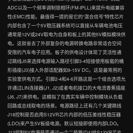
ADC以及一个频率调制锁相环(FM-IPLL)来提升电磁兼容
性(EMC)性能。最值得一提的是它的“混合信号”特性芯片
内部包含了一个5V稳压器系统可以直接从车辆电池电压
通常是12V或24V取电为自身和板上的其他5V模拟模块供
电。这就省去了外部复杂的电源转换电路非常适合空间
受限的汽车电子应用。板子的供电设计体现了灵活性通
过跳线J5来选择电源输入路径引脚3-4短接使用板载的桶
形插座(J3)接入外部适配器如9-15V DC。这是最常用的
实验室供电方式。引脚2-4和4-6开路这是一个组合选项允
许通过LIN连接器(J1, J2)或者电机接口的大电流香蕉插座
(J6, J7)来供电。这模拟了在真实车辆中控制模块从负载
回路或总线取电的场景。电源路径上还有几个关键跳线
J18控制是否启用S12VR芯片内部的低压差线性稳压器
(LDO)来产生5V板级电源。默认短接即使用内部LDO。
J13控制5V电源是否通过一个二极管(D4)给S12VR芯片