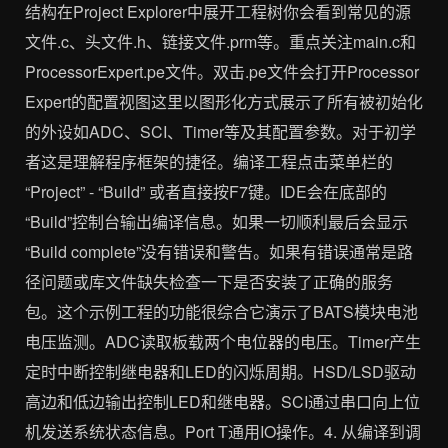
结构在Project Explorer中展开工程树你会看到常见的源
文件.c、头文件.h、链接文件.prm等。重点关注main.c和
ProcessorExpert.pe文件。双击.pe文件会打开Processor
Expert的配置视图这里以图形化方式展示了所有被初始化
的外设如ADC、SCI、Timer等及其配置参数。对于初学
者这是理解程序框架的捷径。编译工程点击菜单栏的
“Project” - “Build” 或者直接按F7键。IDE会在底部的
“Build”控制台输出编译信息。如果一切顺利最后会显示
“Build complete”没有错误和警告。如果有错误通常是路
径问题或库文件缺失检查一下是否安装了正确的服务
包。这个示例工程的功能很综合它演示了BATS模块电池
电压监测。ADC读取板载两个电位器的电压。Timer产生
定时中断控制继电器和LED的闪烁周期。HSD/LSD驱动
高边和低边输出控制LED和继电器。SCI通过串口向上位
机发送系统状态信息。Port T通用IO操作。4. 从编译到调