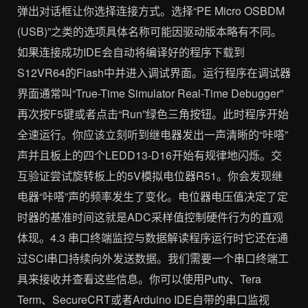
弹出对话框让你选择连接方式。选择“PE Micro OSBDM
(USB)”之类的选项具体名称可能因驱动版本略有不同。
如果连接成功IDE会自动将编译好的程序下载到
S12VR64的Flash中并进入调试界面。运行程序在调试器
界面通常叫“True-Time Simulator Real-Time Debugger”
再次按F5键或者点击“Run”绿色三角按钮。此时程序开始
全速运行。你应该立刻听到继电器发出一声清晰的“咔嗒”
声并且板上的四个LEDD13-D16开始有规律地闪烁。交
互验证尝试旋转板上的5V模拟电位器R51。你会发现继
电器“咔嗒”声的频率发生了变化。电位器电压值决定了定
时器的基准时间这就是ADC采样值控制硬件行为的直观
体现。4.3 串口终端监控与数据解读程序运行时它还在通
过SCI串口持续向外发送数据。我们需要一个串口终端工
具来接收并查看这些信息。你可以使用Putty、Tera
Term、SecureCRT或者Arduino IDE自带的串口监视