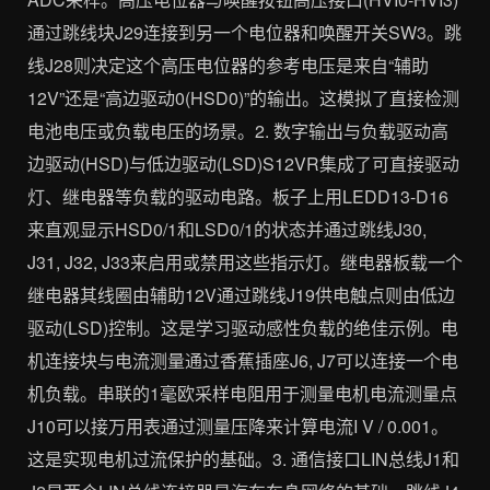
通过跳线块J29连接到另一个电位器和唤醒开关SW3。跳
线J28则决定这个高压电位器的参考电压是来自“辅助
12V”还是“高边驱动0(HSD0)”的输出。这模拟了直接检测
电池电压或负载电压的场景。2. 数字输出与负载驱动高
边驱动(HSD)与低边驱动(LSD)S12VR集成了可直接驱动
灯、继电器等负载的驱动电路。板子上用LEDD13-D16
来直观显示HSD0/1和LSD0/1的状态并通过跳线J30,
J31, J32, J33来启用或禁用这些指示灯。继电器板载一个
继电器其线圈由辅助12V通过跳线J19供电触点则由低边
驱动(LSD)控制。这是学习驱动感性负载的绝佳示例。电
机连接块与电流测量通过香蕉插座J6, J7可以连接一个电
机负载。串联的1毫欧采样电阻用于测量电机电流测量点
J10可以接万用表通过测量压降来计算电流I V / 0.001。
这是实现电机过流保护的基础。3. 通信接口LIN总线J1和