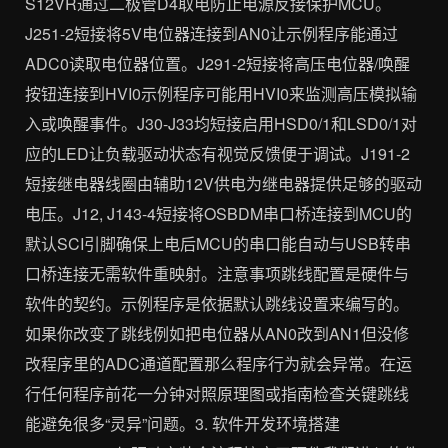
S12VR通过二极管D4取电防止电源反接保护MCU。
J251-2短接将5V电位器连接到AN0让示例程序能通过
ADC0读取电位器位置。J291-2短接将高压电位器/唤醒
按钮连接到HVI0示例程序可能用HVI0来监测高压模拟输
入或唤醒事件。J30-J33均短接启用HSD0/1和LSD0/1对
应的LED让负载驱动状态有视觉反馈便于调试。J191-2
短接继电器线圈由辅助12V供电为继电器提供足够的驱动
电压。J12, J143-4短接将OSBDM串口桥连接到MCU的
默认SCI引脚确保上电后MCU的串口能自动与USB转串
口桥连接无需软件重映射。注意事项跳线配置是硬件与
软件的契约。示例程序是依据默认跳线设置来编写的。
如果你改变了跳线例如把电位器从AN0改到AN1但没修
改程序里的ADC通道配置那么程序行为就会异常。在运
行任何程序前花一分钟对照原理图或指南检查关键跳线
能避免很多“灵异”问题。3. 软件开发环境搭建