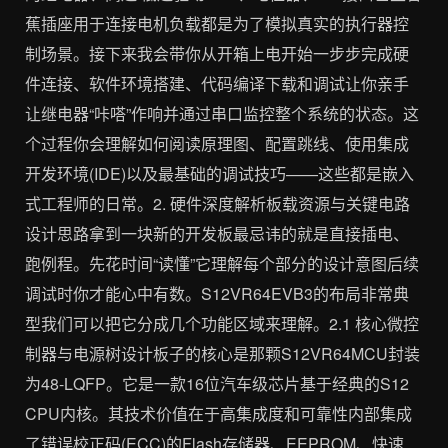
蕉插座用于连接电机负载都是为了模拟真实的执行器控
制场景。接下来我会带你从开箱上电开始一步步完成硬
件连接、软件环境搭建、代码编译下载和调试让你亲手
让继电器“咔嗒”作响并通过串口监控整个系统的状态。这
个过程你会理解如何阅读原理图、配置跳线、使用集成
开发环境(IDE)以及最基础的调试技巧——这些都是嵌入
式工程师的日常。2. 硬件深度解析板载资源与关键电路
设计思路拿到一块新的开发板最忌讳的就是直接插电、
跑例程。先花时间“读懂”它理解每个部分的设计意图后续
调试时你才能心中有数。S12VR64EVB3的布局非常典
型我们可以把它分成几个功能区域来理解。2.1 核心微控
制器与电源树设计板子的核心是那颗S12VR64MCU封装
为48-LQFP。它是一款16位汽车级芯片基于经典的S12
CPU内核。其技术价值在于高集成度和可靠性内部集成
了错误校正码(ECC)的Flash存储器、EEPROM、快速