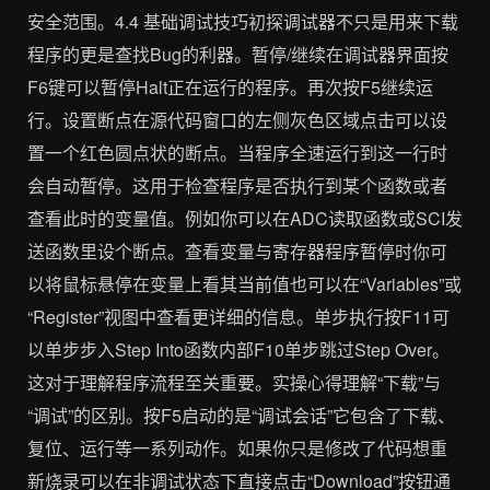
安全范围。4.4 基础调试技巧初探调试器不只是用来下载
程序的更是查找Bug的利器。暂停/继续在调试器界面按
F6键可以暂停Halt正在运行的程序。再次按F5继续运
行。设置断点在源代码窗口的左侧灰色区域点击可以设
置一个红色圆点状的断点。当程序全速运行到这一行时
会自动暂停。这用于检查程序是否执行到某个函数或者
查看此时的变量值。例如你可以在ADC读取函数或SCI发
送函数里设个断点。查看变量与寄存器程序暂停时你可
以将鼠标悬停在变量上看其当前值也可以在“Variables”或
“Register”视图中查看更详细的信息。单步执行按F11可
以单步步入Step Into函数内部F10单步跳过Step Over。
这对于理解程序流程至关重要。实操心得理解“下载”与
“调试”的区别。按F5启动的是“调试会话”它包含了下载、
复位、运行等一系列动作。如果你只是修改了代码想重
新烧录可以在非调试状态下直接点击“Download”按钮通