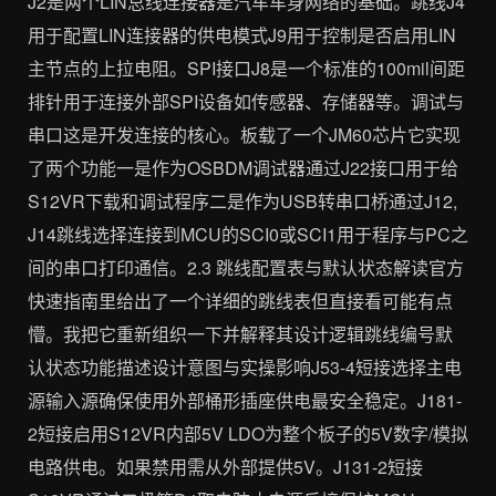
J2是两个LIN总线连接器是汽车车身网络的基础。跳线J4
用于配置LIN连接器的供电模式J9用于控制是否启用LIN
主节点的上拉电阻。SPI接口J8是一个标准的100mil间距
排针用于连接外部SPI设备如传感器、存储器等。调试与
串口这是开发连接的核心。板载了一个JM60芯片它实现
了两个功能一是作为OSBDM调试器通过J22接口用于给
S12VR下载和调试程序二是作为USB转串口桥通过J12,
J14跳线选择连接到MCU的SCI0或SCI1用于程序与PC之
间的串口打印通信。2.3 跳线配置表与默认状态解读官方
快速指南里给出了一个详细的跳线表但直接看可能有点
懵。我把它重新组织一下并解释其设计逻辑跳线编号默
认状态功能描述设计意图与实操影响J53-4短接选择主电
源输入源确保使用外部桶形插座供电最安全稳定。J181-
2短接启用S12VR内部5V LDO为整个板子的5V数字/模拟
电路供电。如果禁用需从外部提供5V。J131-2短接