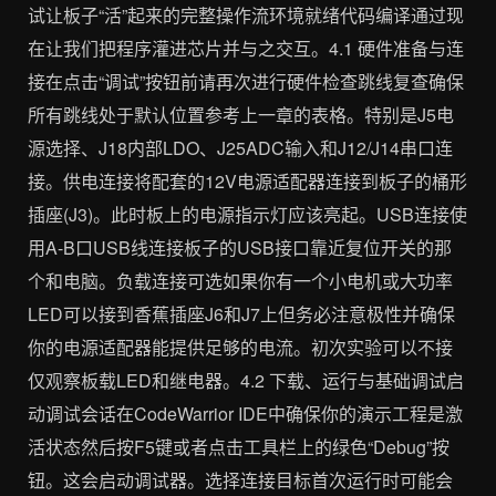
试让板子“活”起来的完整操作流环境就绪代码编译通过现
在让我们把程序灌进芯片并与之交互。4.1 硬件准备与连
接在点击“调试”按钮前请再次进行硬件检查跳线复查确保
所有跳线处于默认位置参考上一章的表格。特别是J5电
源选择、J18内部LDO、J25ADC输入和J12/J14串口连
接。供电连接将配套的12V电源适配器连接到板子的桶形
插座(J3)。此时板上的电源指示灯应该亮起。USB连接使
用A-B口USB线连接板子的USB接口靠近复位开关的那
个和电脑。负载连接可选如果你有一个小电机或大功率
LED可以接到香蕉插座J6和J7上但务必注意极性并确保
你的电源适配器能提供足够的电流。初次实验可以不接
仅观察板载LED和继电器。4.2 下载、运行与基础调试启
动调试会话在CodeWarrior IDE中确保你的演示工程是激
活状态然后按F5键或者点击工具栏上的绿色“Debug”按
钮。这会启动调试器。选择连接目标首次运行时可能会