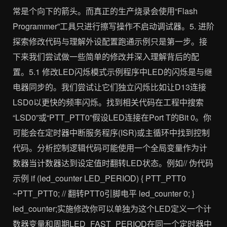
常是个向下的箭头。而真正的生产烧录会使用“Flash
Programmer”工具只进行擦写操作不启动调试器。5. 进阶
探索修改代码与理解外设配置跑通示例只是第一步。接
下来我们尝试做一些简单的修改并深入理解背后的配
置。5.1 修改LED闪烁模式示例程序中LED的闪烁是与继
电器同步的。我们尝试让它们独立闪烁比如让D13连接
LSD0以更快的频率闪烁。找到相关代码在工程中搜索
“LSD0”或“PTT_PTT0”假设LED连接在Port T的Bit 0。你
可能会在定时器中断服务程序(ISR)或主循环中找到控制
代码。分析控制逻辑代码可能使用一个全局变量作为计
数器当计数器达到设定值时翻转LED状态。例如// 伪代码
示例 if (led_counter LED_PERIOD) { PTT_PTT0
~PTT_PTT0; // 翻转PTT0引脚电平 led_counter 0; }
led_counter;实施修改你可以单独为这个LED定义一个计
数器变量和周期LED_FAST_PERIOD在同一个定时器中