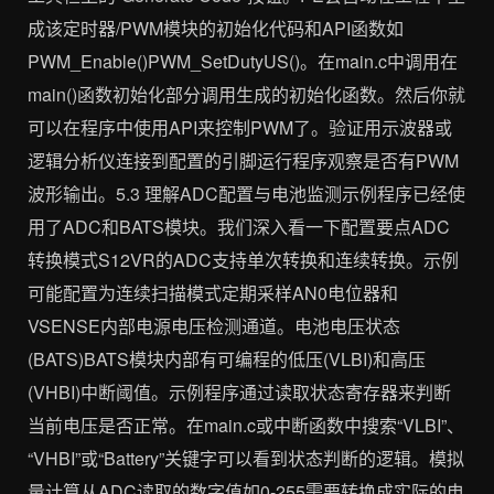
成该定时器/PWM模块的初始化代码和API函数如
PWM_Enable()PWM_SetDutyUS()。在main.c中调用在
main()函数初始化部分调用生成的初始化函数。然后你就
可以在程序中使用API来控制PWM了。验证用示波器或
逻辑分析仪连接到配置的引脚运行程序观察是否有PWM
波形输出。5.3 理解ADC配置与电池监测示例程序已经使
用了ADC和BATS模块。我们深入看一下配置要点ADC
转换模式S12VR的ADC支持单次转换和连续转换。示例
可能配置为连续扫描模式定期采样AN0电位器和
VSENSE内部电源电压检测通道。电池电压状态
(BATS)BATS模块内部有可编程的低压(VLBI)和高压
(VHBI)中断阈值。示例程序通过读取状态寄存器来判断
当前电压是否正常。在main.c或中断函数中搜索“VLBI”、
“VHBI”或“Battery”关键字可以看到状态判断的逻辑。模拟
量计算从ADC读取的数字值如0-255需要转换成实际的电