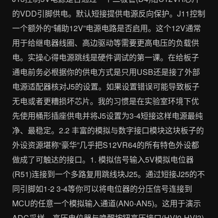
的VDD引脚供电。默认短接提供电源反向保护。J11控制
一个额外的“辅助12V”电源电路是否启用。这个12V通常
用于给继电器线圈、高边驱动等需要更高电压的负载供
电。实操心得电源跳线是硬件调试的第一课。在给板子
通电前务必根据你的供电方式是只用USB还是接了外部
电源适配器核对J5的设置。如果设置错误可能导致板子
无电或者更糟损坏芯片。我的习惯是在实验室环境下优
先使用桶形插座供电并将J5设置为3-4短接这样电源最纯
净、最稳定。2.2 丰富的模拟与数字接口模块这块板子的
外设资源堪称“豪华”几乎把S12VR64的所有特色外设都
做成了可触达的接口。1. 模拟信号输入5V模拟电位器
(R51)连接到一个多路复用跳线块J25。通过短接J25的不
同引脚如1-2 3-4等你可以将电位器的分压信号连接到
MCU的任意一个模拟输入通道(AN0-AN5)。这用于演示
ADC采样。高压电位器与唤醒按钮高压接口(HVI0-HVI3)