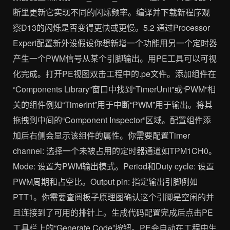
断里更新它实现不同的闪烁频率。编译并下载新程序观
察D13的闪烁是否变得更快或更慢。5.2 通过Processor
Expert配置新外设假设你想新增一个功能用另一个定时器
产生一个PWM信号从某个引脚输出。用PE工具可以可视
化完成。打开PE视图双击工程中的.pe文件。添加组件在
“Components Library”窗口中找到“TimerUnit”或“PWM”相
关的组件例如“TimerInt”用于中断“PWM”用于输出。将其
拖拽到中间的“Component Inspector”区域。配置组件添
加后右侧会显示该组件的属性。你需要配置Timer
channel: 选择一个未被占用的定时器通道如TPM1CH0。
Mode: 设置为PWM输出模式。Period和Duty cycle: 设置
PWM周期和占空比。Output pin: 指定输出引脚例如
PTT1。你需要查阅板子原理图确认这个引脚是空闲的并
且连接到了可用的排针上。生成代码配置完成后点击PE
工具栏上的“Generate Code”按钮。PE会自动在工程中生