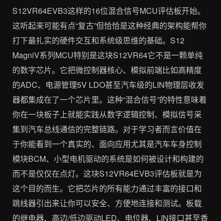
S12VR64EVB3这样的16位混合信号MCU评估板开始。
这听起来可能有点“复古”但恰恰是这种经典的架构能帮你
打下最扎实的硬件交互和系统级思维的基础。S12
MagniV系列MCU特别是这块S12VR64它不是一颗单纯
的数字芯片。它把微控制器核心、模拟前端比如高精度
的ADC、电源管理5V LDO甚至汽车级的LIN物理层收发
器都集成在了一个芯片里。这种“混合信号”的特性意味着
你在一块板子上就能实践从数字逻辑控制、模拟信号采
集到汽车总线通信的完整链路。对于学习者而言价值在
于你能看到一个真实的、面向应用尤其是汽车车身控制
模块BCM、小型电机驱动的系统是如何被设计和构建的
而不是仅仅在点灯。这块S12VR64EVB3评估板就是为
这个目的而生。它把芯片的所有能力通过丰富的接口和
跳线器引出来让你可以安全、方便地连接和测试。板载
的继电器、高边/低边驱动LED、电位器、LIN接口甚至香