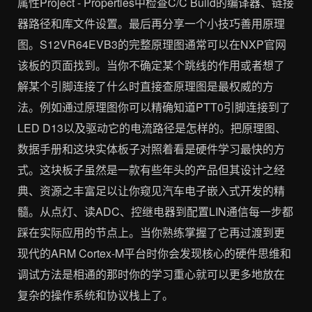
属性Project - Properties中检查C/C Build的编译器、链接
器路径和库文件设置。最后再分享一个小技巧善用原理
图。S12VR64EVB3的完整原理图通常可以在NXP官网
该板的页面找到。当你不确定某个跳线的作用或者想了
解某个引脚连接了什么时直接查原理图是最权威的方
法。例如通过原理图你可以精确知道PTT0引脚连接到了
LED D13以及驱动它的电流路径是怎样的。把原理图、
数据手册和这块实体板子对照着看是硬件学习最快的方
式。这块板子虽然是一款有些年头的产品但其设计之经
典、资源之丰富足以让你窥见汽车电子嵌入式开发的精
髓。从点灯、读ADC、控继电器到配置LIN通信每一步都
踩在实际应用的节点上。当你熟练掌握了它再过渡到更
现代的ARM Cortex-M平台时你会发现核心的硬件思维和
调试方法是相通的那时你的学习重心就可以更多地放在
复杂的操作系统和协议栈上了。