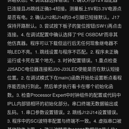
已连接且J5跳线正确3-4短接。测量板上5V和3.3V电源点
是否有电。2. 确认J12和J14的3-4引脚已短接默认。J17
保持开路默认。3. 尝试按下板子的复位按钮(SW1)再点击
连接。4. 在调试配置中确认选择了“PE OSBDM”而非其
他仿真器。程序可以下载但运行后无任何现象继电器不
响LED不亮。1. 跳线设置与程序不匹配。2. 程序未正确
运行或卡死在某个地方。3. 时钟配置错误。1.重点检查
J25ADC电位器连接和J30-J33LED使能是否在默认短接
位置。2. 在调试模式下在main()函数开始处设置断点看程
序能否执行到此。然后单步执行看卡在哪个初始化函
数。3. 检查Processor Expert中时钟组件的配置或代码中
IPLL内部锁相环的初始化部分。串口终端无数据输出或
乱码。1. 串口参数设置错误。2. 跳线J12/J14设置错误。
3. 程序中的SCI波特率配置与终端不一致。4. 虚拟串口被