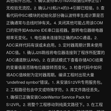
其他软件占用。1. 确认波特率为19200数据位8停止位1
无校验无流控。2. 确认J12和J14的3-4引脚已短接。3. 查
看代码中SCI模块的初始化部分确认波特率生成计算是否
正确通常与总线时钟有关。4. 关闭其他可能占用该COM
口的软件如Arduino IDE串口监视器。旋转电位器继电器
频率无变化。1. 电位器未连接到正确的ADC通道。2.
ADC采样代码有误或未启用。3. 定时器周期计算未使用
ADC值。1. 确认J25跳线将电位器连接到了程序所配置的
ADC通道默认AN0。2. 在调试模式下查看存储ADC结果
的变量值是否随电位器旋转而变化。3. 检查代码中如何
将ADC值映射为定时器周期。编译工程时出现大量
“undefined symbol”错误。1. 未安装S12VR专用服务包。
2. 工程路径包含中文或特殊字符。3. 库文件路径丢失。
1. 确保已正确安装CodeWarrior Service Pack for
S12VR。2. 将整个工程移动到纯英文路径下。3. 在工程