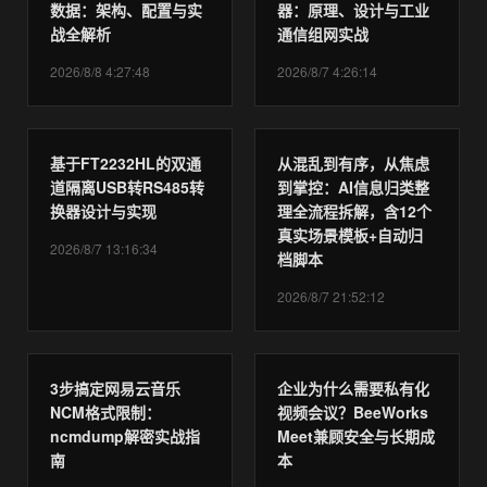
数据：架构、配置与实
器：原理、设计与工业
战全解析
通信组网实战
2026/8/8 4:27:48
2026/8/7 4:26:14
基于FT2232HL的双通
从混乱到有序，从焦虑
道隔离USB转RS485转
到掌控：AI信息归类整
换器设计与实现
理全流程拆解，含12个
真实场景模板+自动归
2026/8/7 13:16:34
档脚本
2026/8/7 21:52:12
3步搞定网易云音乐
企业为什么需要私有化
NCM格式限制：
视频会议？BeeWorks
ncmdump解密实战指
Meet兼顾安全与长期成
南
本