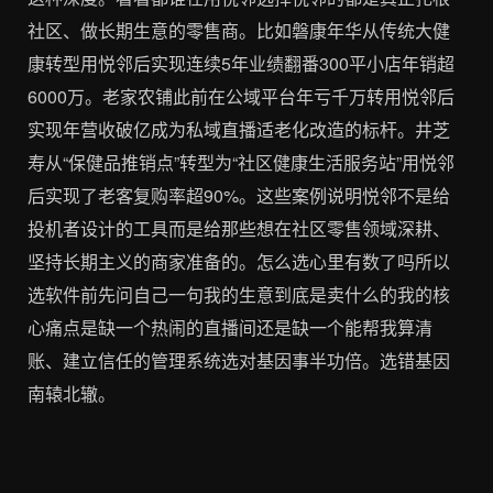
社区、做长期生意的零售商。比如磐康年华从传统大健
康转型用悦邻后实现连续5年业绩翻番300平小店年销超
6000万。老家农铺此前在公域平台年亏千万转用悦邻后
实现年营收破亿成为私域直播适老化改造的标杆。井芝
寿从“保健品推销点”转型为“社区健康生活服务站”用悦邻
后实现了老客复购率超90%。这些案例说明悦邻不是给
投机者设计的工具而是给那些想在社区零售领域深耕、
坚持长期主义的商家准备的。怎么选心里有数了吗所以
选软件前先问自己一句我的生意到底是卖什么的我的核
心痛点是缺一个热闹的直播间还是缺一个能帮我算清
账、建立信任的管理系统选对基因事半功倍。选错基因
南辕北辙。