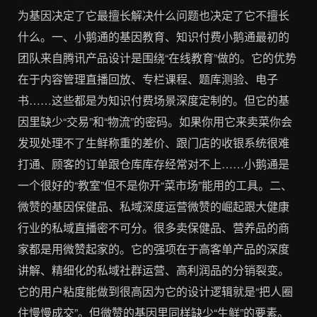
为基因决定了它最擅长解决什么问题也决定了它不擅长
什么。一、小鹅通的基因教育、知识付费小鹅通最初的
团队来自腾讯产品设计是围绕“在线教育”做的。它的优势
在于内容管理直播回放、专栏课程、题库测验、电子
书……这些都是为知识付费场景深度定制的。但它的基
因里缺少“交易”和“物流”的密码。如果你用它来卖菜你会
发现处理不了生鲜称重的差价、跟门店的收银系统很难
打通、顾客的订单跟仓库库存经常对不上……小鹅通是
一个很好的“教室”但不是你开“菜市场”能用的工具。二、
微赞的基因保健品、私域深度运营微赞的崛起跟大健康
行业的私域直播密不可分。很多卖保健品、营养品的商
家都是用微赞起家的。它的强项在于高客单产品的深度
讲解、精细化的私域社群运营、高利润品的分销裂变。
它的用户粘度能做到很高因为它的设计逻辑就是“把人圈
住慢慢成交”。但微赞的基因里同样缺少“生鲜”的要素。