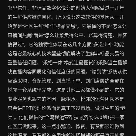
邻里信任、非标品数字化悦邻的创始人何晖做过十几年
的生鲜供应链信息化。所以悦邻这款软件的基因从一开
始就是“社区生鲜”和“非标品交易”。它最懂的不是“怎么让
直播间热闹”而是“怎么让菜卖得公平、账算得清楚、顾客
信得过”。它的独特性体现在这几个方面“多退少补”功能
这是它最核心的技术壁垒彻底解决了生鲜非标品交易的
重量信任问题。“采播一体”模式让最懂货的采购当主播解
决直播内容同质化和信任度低的问题。“端到端”系统从供
应链采购、仓配管理、到直播下单、到门店履约全部在
悦邻一套系统里完成。这是其他三家都做不到的。它的
专业服务也跟它的基因一脉相承。悦邻的运营团队不是
只会讲PPT的理论派而是真正下过市场、做过生鲜的“老
兵”。他们提供的“全流程运营帮扶”能帮你从0到1把一家
社区店做起来。这一点小鹅通、微赞、有赞都很难做到
这种深度。看看都谁在用悦邻选择悦邻的都是真正扎根