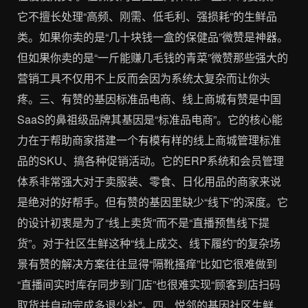
它不擅长处理“高频、刚需、低毛利、强损耗”的生鲜品
类。如果你卖的是“几十块钱一盒的保健品”微赞是神器。
但如果你卖的是“一斤能赚几毛钱的青菜”微赞那些强大的
营销工具不仅用不上反而会因为系统太复杂而让你头
疼。三、有赞的基因标准品电商、线上商城有赞是中国
SaaS的鼻祖级品牌其基因是“标准品电商”。它的核心能
力在于帮助商家搭建一个有模有样的线上商城管理标准
品的SKU、搞各种促销活动。它的ERP系统和会员管理
体系非常强大对于卖服装、零食、日化用品的商家来说
是绝对的好帮手。但有赞的基因里缺少“线下”的深度。它
的设计初衷是为了“线上卖货”而不是“直播预售线下提
货”。对于社区生鲜这种“线上成交、线下履约”的复杂场
景有赞的解决方案往往显得“隔靴搔痒”比如它很难做到
“直播间实时库存同步到门店”也很难实现“顾客到店扫码
取货并自动完成多退少补”。四、悦邻的基因社区生鲜、