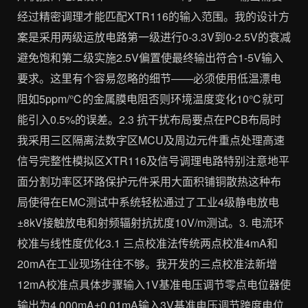
经过精密调理才能匹配XTR116的输入范围。我的设计方
案是采用两级运放电路第一级进行0-3.3V到0-2.5V的衰减
避免饱和第二级实施2.5V偏置使最终输出符合1-5V输入
要求。这里有个容易忽略的细节——必须使用低温漂电
阻如5ppm/℃的金属膜电阻否则环境温度变化10℃就可
能引入0.5%的误差。2.3 抗干扰布局要点在PCB布局时
我采用三区隔离法数字区MCU及周边元件重点处理高速
信号完整性模拟区XTR116及信号调理电路特别注意地平
面分割功率区环路保护元件采用大面积铺铜散热这种布
局使得在EMC测试中系统轻松通过了工业4级静电放电
±8kV接触放电和射频辐射抗扰度10V/m测试。3. 电流环
校准与线性度优化3.1 三点校准法传统两点校准4mA和
20mA在工业现场往往不够。我开发的三点校准法新增
12mA校准点具体步骤输入1V基准电压调节零点电位器使
输出为4.000mA±0.01mA输入3V基准电压调节跨度电位