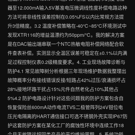
器至12.000mA输入5V基准电压微调线性度补偿电路这种
方法可将非线性误差控制在0.05%FS以内比常规方法提
升3倍精度。3.2 温度补偿策略在-40℃~85℃环境测试中
发现XTR116的增益温漂约为50ppm/℃。我的解决方案
是在DAC输出端串联一个NTC热敏电阻补偿网络配合软
件查表补偿。实测显示全温区误差可稳定在±0.1%以内满
足过程控制仪表0.2级精度要求。4. 工业现场故障诊断与
防护4.1 常见故障树分析根据三年现场维护数据我整理出
故障概率分布接线错误反接/短路占42%过压/浪涌损坏占
28%接地环路干扰占15%元件自然老化占10%其他占
5%4.2 防护电路设计针对这些问题我的防护方案包含自
恢复保险丝600mA动作电流TVS二极管阵列24V钳位电
压光电隔离的HART通信接口可选不锈钢外壳实现IP67防
护这套防护方案在某化工厂的腐蚀性环境中连续工作18
个月无故障远超同类产品的平均维护周期。5. 系统功耗