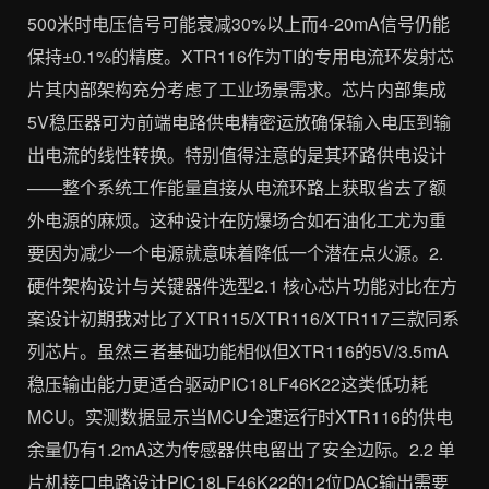
500米时电压信号可能衰减30%以上而4-20mA信号仍能
保持±0.1%的精度。XTR116作为TI的专用电流环发射芯
片其内部架构充分考虑了工业场景需求。芯片内部集成
5V稳压器可为前端电路供电精密运放确保输入电压到输
出电流的线性转换。特别值得注意的是其环路供电设计
——整个系统工作能量直接从电流环路上获取省去了额
外电源的麻烦。这种设计在防爆场合如石油化工尤为重
要因为减少一个电源就意味着降低一个潜在点火源。2.
硬件架构设计与关键器件选型2.1 核心芯片功能对比在方
案设计初期我对比了XTR115/XTR116/XTR117三款同系
列芯片。虽然三者基础功能相似但XTR116的5V/3.5mA
稳压输出能力更适合驱动PIC18LF46K22这类低功耗
MCU。实测数据显示当MCU全速运行时XTR116的供电
余量仍有1.2mA这为传感器供电留出了安全边际。2.2 单
片机接口电路设计PIC18LF46K22的12位DAC输出需要