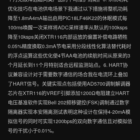
优化技巧在电池供电场景下我通过以下措施将整机功耗
降至1.8mA4mA输出启用PIC18LF46K22的休眠模式每
100ms唤醒一次采样将ADC采样速率从默认的100ksps
降至10ksps关闭XTR116内部运放的偏置补偿电路牺牲
0.05%精度换取0.3mA节电采用分段线性化算法替代耗时
的浮点运算这些优化使4节AA电池的续航时间从原来的3
个月延长到11个月特别适合远程监测站点。6. HART协
议兼容设计对于需要数字通信的场合我在电流环上叠加
了HART信号。关键实现点包括使用AD5700调制解调器
芯片在XTR116的VREF引脚添加1200Ω电阻建立HART
电压基准软件实现Bell 202频移键控(FSK)调制通过数字
隔离器实现本安隔离测试表明这种设计在保持4-20mA模
拟信号的同时可实现1200bps的双向数字通信且对模拟信
号的干扰小于0.01%。