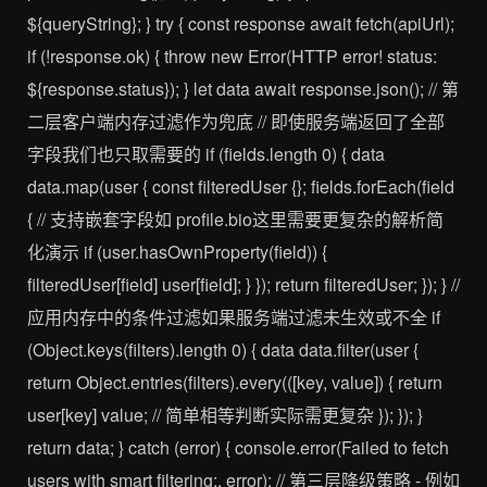
${queryString}; } try { const response await fetch(apiUrl);
if (!response.ok) { throw new Error(HTTP error! status:
${response.status}); } let data await response.json(); // 第
二层客户端内存过滤作为兜底 // 即使服务端返回了全部
字段我们也只取需要的 if (fields.length 0) { data
data.map(user { const filteredUser {}; fields.forEach(field
{ // 支持嵌套字段如 profile.bio这里需要更复杂的解析简
化演示 if (user.hasOwnProperty(field)) {
filteredUser[field] user[field]; } }); return filteredUser; }); } //
应用内存中的条件过滤如果服务端过滤未生效或不全 if
(Object.keys(filters).length 0) { data data.filter(user {
return Object.entries(filters).every(([key, value]) { return
user[key] value; // 简单相等判断实际需更复杂 }); }); }
return data; } catch (error) { console.error(Failed to fetch
users with smart filtering:, error); // 第三层降级策略 - 例如