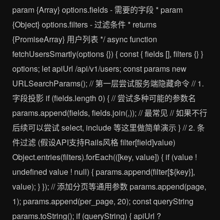
param {Array} options.fields - 需要的字段 * param
{Object} options.filters - 过滤条件 * returns
{PromiseArray} 用户列表 */ async function
fetchUsersSmartly(options {}) { const { fields [], filters {} }
options; let apiUrl /api/v1/users; const params new
URLSearchParams(); // 第一层尝试服务端隐藏命令 // 1.
字段投影 if (fields.length 0) { // 尝试多种可能的参数名
params.append(fields, fields.join(,)); // 最常见 // 如果不行
后续可以尝试 select, include 等这里做简单演示 } // 2. 条
件过滤 (假设API支持Rails风格 filter[field]value)
Object.entries(filters).forEach(([key, value]) { if (value !
undefined value ! null) { params.append(filter[${key}],
value); } }); // 添加分页等通用参数 params.append(page,
1); params.append(per_page, 20); const queryString
params.toString(); if (queryString) { apiUrl ?