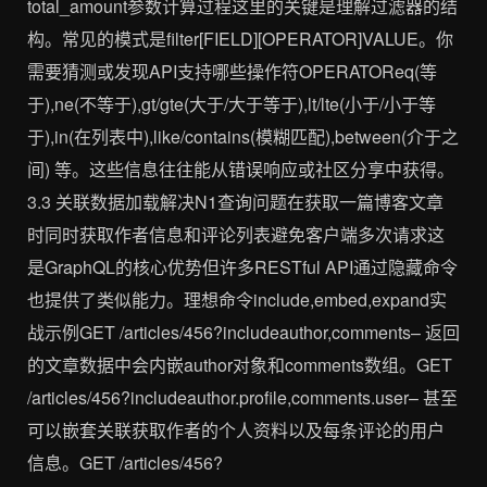
total_amount参数计算过程这里的关键是理解过滤器的结
构。常见的模式是filter[FIELD][OPERATOR]VALUE。你
需要猜测或发现API支持哪些操作符OPERATOReq(等
于),ne(不等于),gt/gte(大于/大于等于),lt/lte(小于/小于等
于),in(在列表中),like/contains(模糊匹配),between(介于之
间) 等。这些信息往往能从错误响应或社区分享中获得。
3.3 关联数据加载解决N1查询问题在获取一篇博客文章
时同时获取作者信息和评论列表避免客户端多次请求这
是GraphQL的核心优势但许多RESTful API通过隐藏命令
也提供了类似能力。理想命令include,embed,expand实
战示例GET /articles/456?includeauthor,comments– 返回
的文章数据中会内嵌author对象和comments数组。GET
/articles/456?includeauthor.profile,comments.user– 甚至
可以嵌套关联获取作者的个人资料以及每条评论的用户
信息。GET /articles/456?