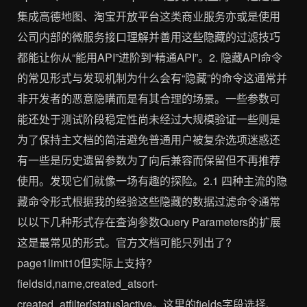
集成高德地图、淘宝开放平台这类商业服务亦或是使用
公司内部的微服务接口理解并善用这些隐藏的过滤技巧
都能让你从“能用API”进阶到“精通API”。2. 隐藏API命令
的常见形式与发现机制为什么会有“隐藏”的命令这通常并
非开发者的恶意隐瞒而是有其合理的场景。一些参数可
能还处于测试阶段稳定性尚未经过大规模验证一些则是
为了保持主文档的简洁避免普通用户被复杂选项迷惑还
有一些是历史遗留参数为了向后兼容而保留但不再推荐
使用。发现它们就像一场有趣的探险。2.1 四种主流的隐
藏命令形式根据我的经验这些隐藏的数据过滤命令通常
以以下几种形式存在查询参数Query Parameters的扩展
这是最常见的形式。官方文档可能只列出了?
page1limit10但实际上支持?
fieldsid,name,created_atsort-
created_atfilter[status]active。这里的fields字段选择、