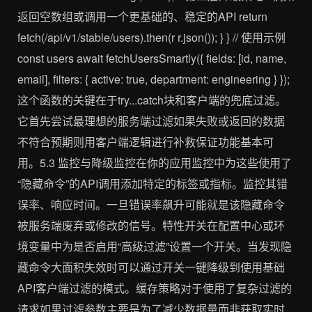
返回空数组或调用一个更基础的、稳定的API return
fetch(/api/v1/stable/users).then(r r.json()); } } // 使用示例
const users await fetchUsersSmartly({ fields: [id, name,
email], filters: { active: true, department: engineering } });
这个函数的关键在于try...catch块和客户端的兜底过滤。
它首先尝试最理想的服务端过滤如果失败或返回的数据
不符合预期则用客户端逻辑进行补救保证功能基本可
用。5.3 监控与降级监控在你的应用监控中为这些使用了
“隐藏命令”的API调用添加特定的标签或指标。监控其错
误率、响应时间。一旦错误率飙升可能就是该隐藏命令
被服务端废弃或修改的信号。特性开关在配置中心或环
境变量中为是否启用“高级过滤”设置一个开关。当发现隐
藏命令大面积失效时可以通过开关一键降级到使用基础
API客户端过滤的模式。缓存策略对于使用了复杂过滤的
请求如果过滤参数主要是为了减少数据量而非获取实时