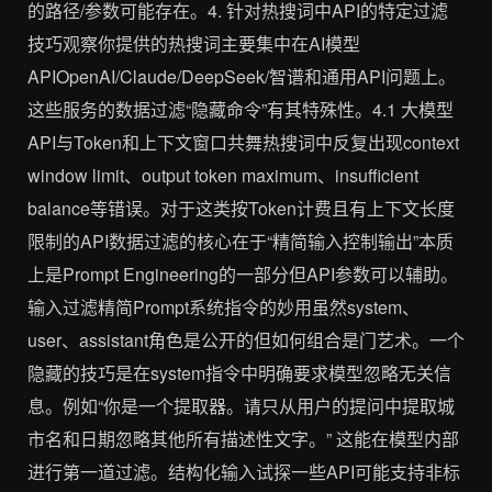
的路径/参数可能存在。4. 针对热搜词中API的特定过滤
技巧观察你提供的热搜词主要集中在AI模型
APIOpenAI/Claude/DeepSeek/智谱和通用API问题上。
这些服务的数据过滤“隐藏命令”有其特殊性。4.1 大模型
API与Token和上下文窗口共舞热搜词中反复出现context
window limit、output token maximum、insufficient
balance等错误。对于这类按Token计费且有上下文长度
限制的API数据过滤的核心在于“精简输入控制输出”本质
上是Prompt Engineering的一部分但API参数可以辅助。
输入过滤精简Prompt系统指令的妙用虽然system、
user、assistant角色是公开的但如何组合是门艺术。一个
隐藏的技巧是在system指令中明确要求模型忽略无关信
息。例如“你是一个提取器。请只从用户的提问中提取城
市名和日期忽略其他所有描述性文字。” 这能在模型内部
进行第一道过滤。结构化输入试探一些API可能支持非标