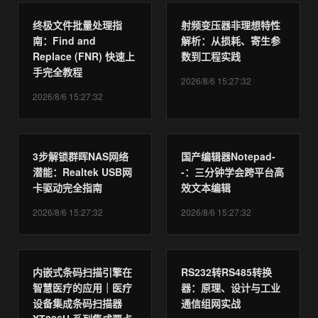
终极文件批量处理指
射频变压器非理想特性
南：Find and
解析：从损耗、寄生参
Replace (FNR) 快速上
数到工程实践
手完全教程
2026/8/6 15:27:32
2026/8/6 15:27:32
3步解锁群晖NAS网络
国产编辑器Notepad-
潜能：Realtek USB网
-：三分钟学会跨平台高
卡驱动完全指南
效文本编辑
2026/8/6 15:27:32
2026/8/6 15:27:32
内嵌式条码扫描引擎在
RS232转RS485转换
智慧医疗的应用｜医疗
器：原理、设计与工业
设备集成条码扫描器
通信组网实战