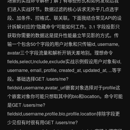
场景的实战命令解析了解了有哪些形式和如何发现后我
们进入实战环节。数据过滤的核心诉求无外乎几点选字
段、加条件、控格式、联关联。下面我结合常见API的设
计拆解对应的“隐藏命令”可能如何工作。3.1 字段投影只
获取你需要的数据这是提升性能最立竿见影的方式。传
输一个包含50个字段的用户对象和只传输id, username,
avatar三个字段流量和解析开销天差地别。理想命令
fields,select,include,exclude实战示例假设用户对象有id,
username, email, profile, created_at, updated_at, ...等字
段。基础选择GET /users/me?
fieldsid,username,avatar_url嵌套对象选择对于profile这
个嵌套对象你可能只想取其中的bio和location。命令可能
是GET /users/me?
fieldsid,username,profile.bio,profile.location排除字段更
少见但有时很有用GET /users/me?