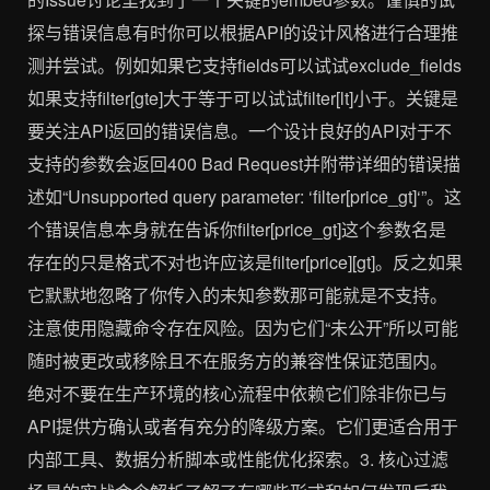
探与错误信息有时你可以根据API的设计风格进行合理推
测并尝试。例如如果它支持fields可以试试exclude_fields
如果支持filter[gte]大于等于可以试试filter[lt]小于。关键是
要关注API返回的错误信息。一个设计良好的API对于不
支持的参数会返回400 Bad Request并附带详细的错误描
述如“Unsupported query parameter: ‘filter[price_gt]‘”。这
个错误信息本身就在告诉你filter[price_gt]这个参数名是
存在的只是格式不对也许应该是filter[price][gt]。反之如果
它默默地忽略了你传入的未知参数那可能就是不支持。
注意使用隐藏命令存在风险。因为它们“未公开”所以可能
随时被更改或移除且不在服务方的兼容性保证范围内。
绝对不要在生产环境的核心流程中依赖它们除非你已与
API提供方确认或者有充分的降级方案。它们更适合用于
内部工具、数据分析脚本或性能优化探索。3. 核心过滤