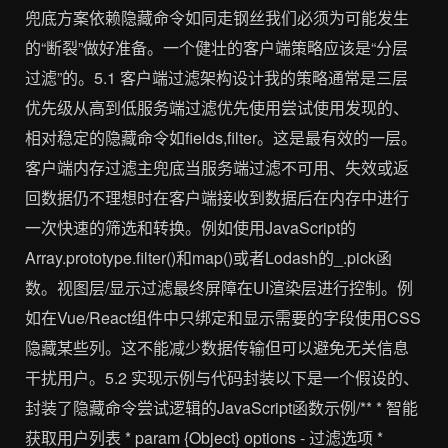
兜底方案依赖隐藏命令如同走钢丝我们必须为可能发生
的“断裂”做好准备。一个健壮的客户端策略应该是“分层
过滤”的。5.1 客户端过滤架构设计我的策略通常是三层
优先级从高到低服务端过滤优先使用尝试使用发现的、
相对稳定的隐藏命令如fields,filter。这是最有效的一层。
客户端内存过滤主兜底当服务端过滤不可用、失效或返
回数据仍不理想时在客户端接收到数据后在内存中进行
一次快速的筛选和转换。例如使用JavaScript的
Array.prototype.filter()和map()或者Lodash的_.pick函
数。视图层/显示过滤最终屏障在UI渲染层进行控制。例
如在Vue/React组件中只绑定和显示需要的字段使用CSS
隐藏某些列。这不能减少数据传输但可以避免无关信息
干扰用户。5.2 实现示例与代码封装以下是一个假设的、
封装了隐藏命令尝试逻辑的JavaScript函数示例/** * 智能
获取用户列表 * param {Object} options - 过滤选项 *