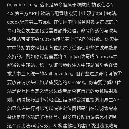
retryable: true。这不是命令但属于隐藏的“协议信息”。
4.3 第三方API中转站与配置热搜词中出现了api中转站、
codex配置第三方api。在使用中转服务时数据过滤的命
令可能会发生变化或需要额外处理。命令的透传与改写
中转站可能不会100%透传所有上游API的参数。你需要
在中转站的文档如果有或通过测试确认哪些过滤参数是
支持的。例如你可能需要将?filter[xx]改写成?queryxx才
能通过中转站。统一认证与参数注入中转站通常会在请
求头中注入统一的Authorization。但有些过滤命令可能需
要放在请求头中如某些服务的X-Fields。你需要了解中转
站是否允许自定义请求头或者是否有自己的参数映射规
则。调试技巧当中转站返回错误时尝试直接调用原生API
如果允许进行对比可以快速定位问题是出在过滤命令本
身还是中转站的解析环节。很多中转站错误信息不透明
这个对比法非常有效。5. 构建健壮的客户端过滤策略与