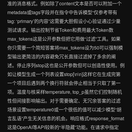
准的消息格式。例如除了content文本是否可以附加一个
metadata或tags字段并在指令中告诉模型“仅参考带有
tag: ‘primary’的内容”这需要大胆假设小心验证通过少量
测试请求。输出控制节省Token和费用最大Token数
max_tokens这是公开参数但把它用做“过滤”工具。如果
你只需要一个简短答案将max_tokens设为50可以强制模
型输出更简洁的内容避免冗长直接过滤掉了多余的阐
述。停止序列stop这也是公开参数但可以创造性使用。例
如让模型生成一个列表设置stop[\n\n]这样它在生成完第
一个项目后遇到两个换行符就会停止相当于只取了第一
项。温度与核采样temperature, top_p虽然它们控制随机
性但间接影响输出。对于需要确定、无冗余答案的过滤
场景设置temperature0或一个很低的值可以减少模型“胡
言乱语”产生无关信息的机会。响应格式response_format
这是OpenAI等API较新的“半隐藏”功能。在请求中指定