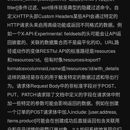
filter[]条件过滤、sort排序就是典型的隐藏过滤命令。自
定义HTTP头部Custom Headers某些API会通过特定的
HTTP请求头来启用高级功能或返回不同格式的数据。例
如一个X-API-Experimental: fieldsets的头可能会让API返
回嵌套的、关联的数据集合而不是扁平化的ID。URL路
径或动作的变体RESTful API的标准路径是/resources
和/resources/:id。但有时像/resources/export?
formatcsvcolumnsid,name或/resources/:id/with_details
这样的路径是存在的用于触发特定的数据过滤和导出行
为。请求体Request Body中的非标准字段对于POST、
PUT、PATCH请求除了文档中定义的字段在请求体中附
加一些特定的参数可能会影响返回的数据。例如在创建
一个订单的POST请求体中加入include: [user.address,
items.product]可能会在创建成功后直接返回包含关联用
户和产品详情的完整订单对象。2.2 如何系统地发现它们