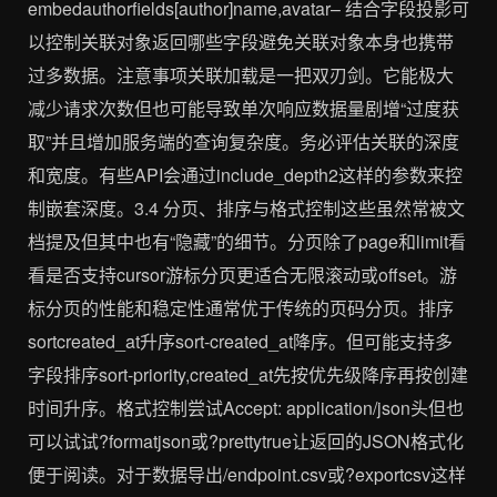
embedauthorfields[author]name,avatar– 结合字段投影可
以控制关联对象返回哪些字段避免关联对象本身也携带
过多数据。注意事项关联加载是一把双刃剑。它能极大
减少请求次数但也可能导致单次响应数据量剧增“过度获
取”并且增加服务端的查询复杂度。务必评估关联的深度
和宽度。有些API会通过include_depth2这样的参数来控
制嵌套深度。3.4 分页、排序与格式控制这些虽然常被文
档提及但其中也有“隐藏”的细节。分页除了page和limit看
看是否支持cursor游标分页更适合无限滚动或offset。游
标分页的性能和稳定性通常优于传统的页码分页。排序
sortcreated_at升序sort-created_at降序。但可能支持多
字段排序sort-priority,created_at先按优先级降序再按创建
时间升序。格式控制尝试Accept: application/json头但也
可以试试?formatjson或?prettytrue让返回的JSON格式化
便于阅读。对于数据导出/endpoint.csv或?exportcsv这样