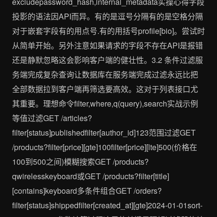
excludepassword_hash,internal_metadata实操心得字段
投影的语法因API而异。有的是逗号分隔有的是空格分隔
对于嵌套字段有的用点号.有的用括号profile[bio]。尝试时
从简单开始。另外注意如果请求的字段不存在API是报错
还是静默忽略这会影响客户端的健壮性。3.2 条件过滤服
务端完成复杂查询让数据库在服务端完成过滤永远比把
全部数据拉到客户端再筛选要高效。这对于列表接口尤
其重要。理想命令filter,where,q(query),search实战示例
等值过滤GET /articles?
filter[status]publishedfilter[author_id]123范围过滤GET
/products?filter[price][gte]100filter[price][lte]500(价格在
100到500之间)模糊搜索GET /products?
qwirelesskeyboard或GET /products?filter[title]
[contains]keyboard多条件组合GET /orders?
filter[status]shippedfilter[created_at][gte]2024-01-01sort-