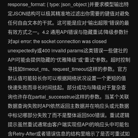
response_format: { type: json_object }并要求模型输出特
定JSON结构可以极其精准地过滤出你需要的键值对避免
任何自由文本的干扰。这可能是应对“输出超限”错误的最
有效方式之一。4.2 通用API错误与隐藏重试/降级参数针
对api error: the socket connection was closed
unexpectedly或400 invalid params这类错误一些健壮的
API可能会提供隐藏的“优雅降级”或“重试”参数。超时控制
寻找如timeout_ms、request_timeout这样的参数。官方
默认值可能较长你可以根据网络状况设置一个更短的值
快速失败而非长时间挂起。部分成功与降级对于复杂查
询也许存在partial_successtrue这样的参数。当某个关联
数据查询失败时API依然返回主数据并在响应头或元数据
中标记哪部分失败了而不是整体返回500错误。重试逻辑
提示虽然重试通常由客户端实现但API的响应头中可能包
含Retry-After或者错误信息的结构里暗示了是否可重试如