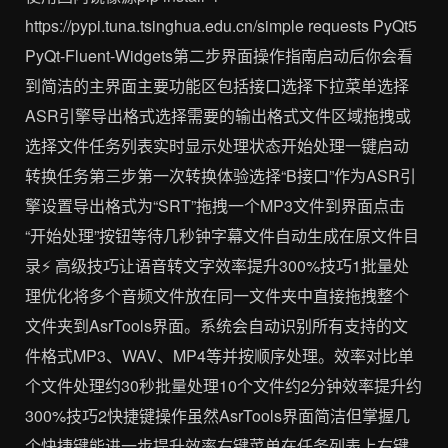
https://pypi.tuna.tsinghua.edu.cn/simple requests PyQt5
PyQt-Fluent-Widgets第二步界面操作指南启动后你会看
到简洁的主界面主要功能区包括接口选择下拉菜单选择
ASR引擎导出格式选择需要的输出格式文件区域拖拽或
选择文件任务列表实时显示处理状态开始处理一键启动
转换任务第三步第一次转换体验选择“B接口”作为ASR引
擎设置导出格式为“SRT”拖拽一个MP3文件到界面点击
“开始处理”按钮等待几秒钟字幕文件自动生成在原文件目
录⚡ 高级技巧让语音转文字效率提升300%技巧1批量处
理优化将多个音频文件放在同一文件夹中直接拖拽整个
文件夹到AsrTools界面。系统会自动识别所有支持的文
件格式MP3、WAV、MP4等并按顺序处理。效率对比单
个文件处理约30秒批量处理10个文件约2分钟效率提升约
300%技巧2快捷键操作虽然AsrTools界面简洁但掌握几
个快捷键能进一步提升效率右键菜单在任务列表上右键