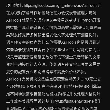
项目地址: https://gitcode.com/gh_mirrors/as/AsrTools还
在为视频字幕制作烦恼吗还在为会议录音整理头疼吗
AsrTools就是你的语音转文字救星这款基于Python开发
的智能工具让语音识别变得简单高效无需GPU配置界面
美观友好支持多种输出格式让文字处理效率翻倍提升。
语音转文字的痛点为什么你需要AsrTools你是否遇到过
这些场景视频制作需要添加字幕但人工听写耗时费力会
议录音整理需要反复回放效率低下课堂录音转换为文字
资料手动操作让人崩溃。传统语音转文字工具要么需要
复杂的配置要么识别准确率不高要么价格昂贵。
AsrTools完美解决这些痛点零配置启动无需GPU无需复
杂环境配置下载即用高准确率识别支持多种ASR引擎满
足不同场景需求批量处理能力多线程并发处理大幅提升
工作效率美观界面设计基于PyQt5和qfluentwidgets操作
直观简单️ AsrTools核心功能不只是语音识别那么简单