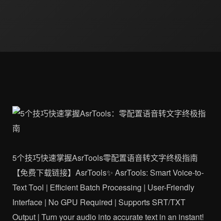
5个技巧快速掌握AsrTools零配置语音转文字终极指南
【免费下载链接】AsrTools✨ AsrTools: Smart Voice-to-
Text Tool | Efficient Batch Processing | User-Friendly
Interface | No GPU Required | Supports SRT/TXT
Output | Turn your audio into accurate text in an instant!