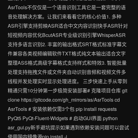
AsrTools不仅仅是一个语音识别工具它是一套完整的语
音处理解决方案。让我们来看看它的核心价值1. 多种
ASR引擎支持剪映ASR适合中文内容识别快手ASR针对
短视频内容优化BcutASR专业级识别引擎WhisperASR
支持多语言识别2. 丰富的输出格式SRT格式标准字幕文
件兼容各类视频编辑软件TXT格式纯文本输出适合文字
整理ASS格式高级字幕格式支持样式和特效3. 智能批量
处理支持拖拽文件或文件夹自动识别音频和视频文件多
线程并发处理实时显示处理进度。 三步快速上手从零到
精通只需10分钟第一步极简安装部署# 克隆项目仓库 git
clone https://gitcode.com/gh_mirrors/as/AsrTools cd
AsrTools # 安装依赖仅需3个包 pip install requests
PyQt5 PyQt-Fluent-Widgets # 启动GUI界面 python
asr_gui.py新手避坑提示如果遇到依赖安装问题可以尝试
使用国内镜像源pip install -i