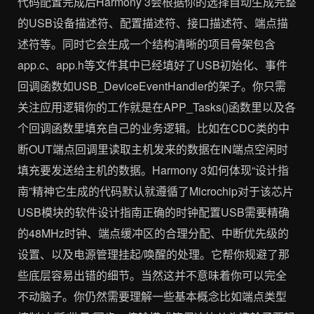
代码配置完成后Harmony 3会根据你的选择自动生成完整
的USB设备描述符、配置描述符、接口描述符、端点描
述符等。同时它会生成一个结构清晰的项目骨架包含
app.c、app.h等文件其中已经填好了USB初始化、事件
回调函数如USB_DeviceEventHandler的架子。你只需
关注应用逻辑你的工作就是在APP_Tasks()函数里以及各
个回调函数里填充自己的业务逻辑。比如在CDC类的中
断OUT端点回调里读取主机发来的数据在IN端点空闲时
填充要发送给主机的数据。Harmony 3如何体现“设计指
南”精神它生成的代码默认就遵循了Microchip对于该芯片
USB模块的软件设计指南正确的时钟配置USB需要精确
的48MHz时钟、端点缓冲区的合理分配、中断优先级的
设置、以及电源管理挂起/唤醒的处理。它帮你规避了那
些底层容易出错的细节。当然这并不意味着你可以完全
不动脑子。你仍然需要理解一些基本概念比如端点类型