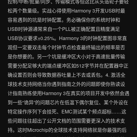
控制/中断/批量/同步、传输模式等但这比从头造轮子要轻
松两个数量级。实战心得使用Harmony 3开发USB时最
容易遇到的坑是时钟配置。务必确保你的系统时钟和
USB时钟源通常来自一个PLL被正确配置且精度满足
USB协议要求±0.25%。Harmony 3的时钟配置图非常直
观但一定要双击每个时钟节点检查最终输出的频率是否
是你想要的。另一个坑是缓冲区大小对于高速批量传输
需要分配足够大的端点缓冲区如512字节并在配置器中正
确设置否则会导致数据吞吐量上不去或丢包。4. 激活全
球技术支持网络当你遇到指南之外的问题即使你熟读设
计指南熟练使用Harmony 3在真实的项目开发中依然会遇
到一些“诡异”的问题芯片在低温下偶尔复位、某个外设在
特定操作序列下会挂死、EMC测试某个频点超标……这
些问题往往超出了公开文档的范围需要更深入的技术支
持。这时Microchip的全球技术支持网络就是你最强的后