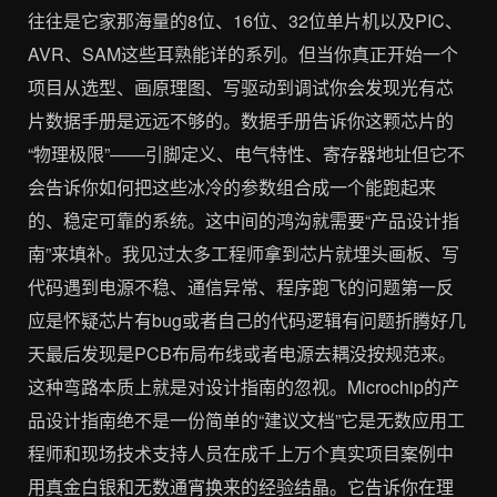
往往是它家那海量的8位、16位、32位单片机以及PIC、
AVR、SAM这些耳熟能详的系列。但当你真正开始一个
项目从选型、画原理图、写驱动到调试你会发现光有芯
片数据手册是远远不够的。数据手册告诉你这颗芯片的
“物理极限”——引脚定义、电气特性、寄存器地址但它不
会告诉你如何把这些冰冷的参数组合成一个能跑起来
的、稳定可靠的系统。这中间的鸿沟就需要“产品设计指
南”来填补。我见过太多工程师拿到芯片就埋头画板、写
代码遇到电源不稳、通信异常、程序跑飞的问题第一反
应是怀疑芯片有bug或者自己的代码逻辑有问题折腾好几
天最后发现是PCB布局布线或者电源去耦没按规范来。
这种弯路本质上就是对设计指南的忽视。Microchip的产
品设计指南绝不是一份简单的“建议文档”它是无数应用工
程师和现场技术支持人员在成千上万个真实项目案例中
用真金白银和无数通宵换来的经验结晶。它告诉你在理