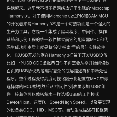
桥梁当你的硬件按照设计指南搭建好后下一步就是让软
件跑起来。这里就不得不提网络热词里出现的“Microchip
Harmony 3”。对于使用Microchip 32位PIC和SAM MCU
的开发者来说Harmony 3不是一个可选项而是一个强大的
生产力工具。它是一个集成了驱动程序、中间件、操作
系统和示例工程的统一软件框架而它的配置器MHC和代
码生成功能本质上就是将“设计指南”里的最佳实践软件
化。以USB开发为例在Harmony 3框架下开发USB设备
比如一个USB CDC虚拟串口你不再需要从零开始研读数
百页的USB协议规范编写复杂的底层描述符和中断处理
程序。整个过程变得高度可视化图形化配置在MHC中你
选择你的MCU型号然后从“中间件”列表里添加“USB”组
件。接着你可以像搭积木一样选择USB的工作模式
Device/Host、速度Full Speed/High Speed、以及要实现
的设备类CDC、HID、MSC等。自动生成描述符和框架