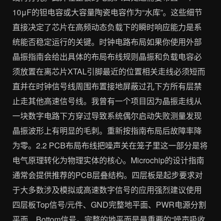
10μF的钽电容或大容量陶瓷电容作为“水库”。这些细节
直接决定了芯片在高频动态负载下的瞬时响应能力是系
统能否稳定运行的关键。时钟电路布局如果你使用外部
晶振指南会给出具体的布局布线规则晶振和负载电容必
须放置在离芯片XTAL引脚最近的位置相关走线必须短而
直并在时钟信号线周围布置接地屏蔽过孔下方所有层禁
止走其他高速信号线。我曾有一个项目因为晶振走线从
一块数字电路下方穿过导致系统偶尔启动失败测量发现
晶振波形上有明显的毛刺。重新按指南布局后故障率降
为零。2.2 PCB布局布线把噪声关在笼子里这一部分是将
电气原理转化为物理实体的核心。Microchip的设计指南
通常会提供推荐的PCB层叠结构。四层板是起步要求对
于大多数涉及模拟或高速数字信号的应用强烈建议使用
四层板Top信号/元件、GND完整地平面、PWR电源分割
平面、Bottom信号。完整的地平面是最重要的“噪声吸收