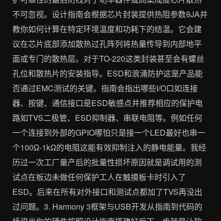
不可忽视。设计指南会根据芯片封装提供热阻参数θJA并
教你如何计算在特定环境温度和功耗下的结温。它会建
议在芯片底部添加散热过孔阵列将热量传导到内部地平
面或专门的散热层。对于TO-220这类封装甚至会有螺丝
孔位和散热片的安装指导。ESD和浪涌防护这是产品能
否通过EMC测试的关键。指南会指出哪些I/O口如连接
器、按键、通信接口是ESD敏感点并推荐相应的保护电
路如TVS二极管、ESD抑制器、串联电阻等。例如任何
一个连接到外部的GPIO哪怕只是接一个LED最好也串一
个100Ω-1kΩ的电阻这能有效抑制注入的静电能量。我经
历过一次工厂量产后的批量性损坏原因就是调试用的测
试点在板边未做任何保护工人在触摸板卡时引入了
ESD。后来在所有对外接口和测试点都加了TVS再没出
过问题。3. Harmony 3框架与USB开发从指南到代码的