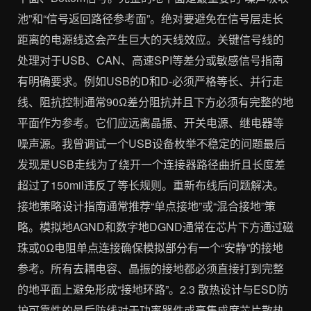
池”和“信号返回路径参考面”。绝对要避免在信号层走长
距离的电源线这会产生巨大的天线效应。关键信号线的
处理对于USB、CAN、高速SPI等差分或敏感信号指南
有明确要求。例如USB的D和D-必须严格等长、并行走
线、阻抗控制通常90Ω差分阻抗并且下方必须有完整的地
平面作为参考。它们应远离晶振、开关电源、继电器等
噪声源。我曾调试一个USB设备枚举不稳定的问题最后
发现是USB走线为了绕开一个连接器路径曲折且长度差
超过了150mil违反了等长规则。重新布线后问题解决。
接地策略设计指南通常推荐“单点接地”或“混合接地”策
略。模拟地AGND和数字地DGND通常在芯片下方通过磁
珠或0Ω电阻单点连接确保模拟部分有一个“安静”的接地
参考。所有去耦电容、晶振的接地都必须直接打到完整
的地平面上避免形成“接地环路”。2.3 散热设计与ESD防
护可靠性的最后防线对于功率器件或高集成度芯片散热