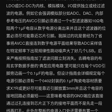
LDO或DC-DC为内核、模拟模块、I/O提供独立或经过滤
波的电源。例如它会强调模拟部分如ADC、DAC、内部
参考电压的AVCC引脚必须通过一个π型滤波器如10Ω电
阻两个1μF电容从数字电源分离出来并且这个滤波器的位
置必须尽可能靠近芯片引脚。我踩过的坑是曾经为了省
事将AVCC直接连到数字电源平面结果导致ADC采样值
在特定频率下出现规律性跳动噪声大了好几个LSB。后
来严格按照指南加了滤波问题立刻消失。去耦电容的布
局玄学数据手册的“典型应用电路”里可能只在每个VDD引
脚旁边画一个0.1μF的电容。但设计指南会详细规定每个
电源引脚必须有一个0402封装的0.1μF陶瓷电容材质要
求X7R或更好尽可能靠近引脚放置3mm并且这个电容的
接地回路必须最短——这意味着电容的GND端应该直接
通过过孔连接到芯片正下方的接地平面而不是先走一段
线再打孔。此外在整板的电源入口处还需要布置一个