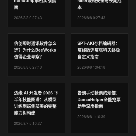
ncmdump解密实战指
Meet兼顾安全与长期成
南
本
2026/8/8 0:27:43
2026/8/8 0:27:43
信创即时通讯软件怎么
SPT-AKI存档编辑器：
选？为什么BeeWorks
离线版逃离塔科夫终极
值得企业考察？
自定义指南
2026/8/8 0:27:43
2026/8/8 1:04:18
边缘 AI 开发者 2026 下
告别手动抢票的烦恼：
半年技能图谱：从模型
DamaiHelper全能抢票
训练到端侧部署的完整
助手深度指南
能力树构建
2026/8/8 1:10:39
2026/8/7 5:10:27