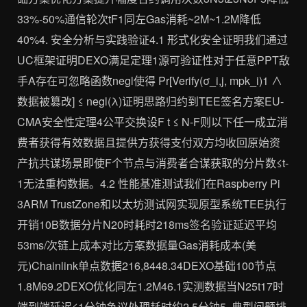
33%-50%通信轮次tF1同左Gas消耗~2M~1.2M降低
40%4. 安全分析与实践验证4.1 形式化安全证明我们通过
UC框架证明DEXO满足定理1源可验证性对于任意PPT敌
手A存在可忽略函数negl使得 Pr[Verify(σ_i,j, mpk_i)1 ∧
数据被篡改] ≤ negl(λ)证明思路归约到TEE签名方案EU-
CMA安全性定理4公平交换设F t ≤ N-F则以下任一成立消
费者获得有效数据且提供方获得支付双方均收回原始资
产抗共谋场景即使F个节点与消费者合谋获取的分片数≤t-
1无法重构数据。4.2 性能基准测试我们在Raspberry Pi
3ARM TrustZone和以太坊测试网实现原型系统TEE执行
开销10B数据分片N20时耗时218ms签名验证延迟平均
53ms/次链上成本对比方案数据量Gas消耗成本(美
元)Chainlink单点数据216,8448.34DEXO基础100节点
1.8M69.2DEXO优化同左1.2M46.1实测数据当N25t17时
端到端延迟≤1分钟争议处理耗时约2.5分钟5. 典型问题排