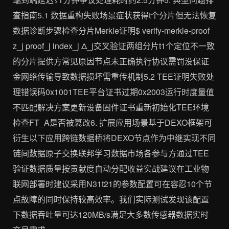
查指南5.1 数据重构失败场景症状获得t个分片但无法恢复
数据诊断步骤检查分片Merkle证明$ verify-merkle-proof
z_j proof_j index_j Δ_j交叉验证两组分片t1个定位不一致
的分片提供方常见原因节点未正确执行协议需罚没保证
金网络传输导致数据损坏需重传机制5.2 TEE证明失败处
理错误码0x1001TEE平台证书过期0x2003运行时度量值
不匹配解决方案更新设备固件证书重新初始化TEE环境
检查FT_A是否被篡改6. 扩展应用场景基于DEXO框架可
衍生以下应用跨链数据桥将DEXO节点作为中继实现不同
链间数据原子交换联邦学习数据市场各参与方通过TEE
验证数据质量按贡献度自动分配收益实战建议在工业物
联网部署时建议采用N31t21的参数配置可在容忍10个节
点故障的同时保持较高效率。我们实际测试发现该配置
下数据吞吐量可达120MB/s满足大多数传感器数据实时