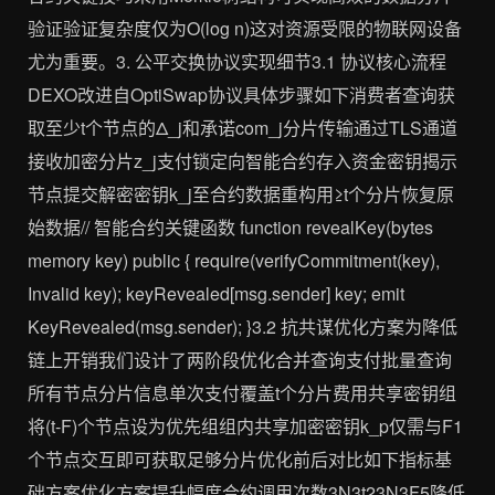
验证验证复杂度仅为O(log n)这对资源受限的物联网设备
尤为重要。3. 公平交换协议实现细节3.1 协议核心流程
DEXO改进自OptiSwap协议具体步骤如下消费者查询获
取至少t个节点的Δ_j和承诺com_j分片传输通过TLS通道
接收加密分片z_j支付锁定向智能合约存入资金密钥揭示
节点提交解密密钥k_j至合约数据重构用≥t个分片恢复原
始数据// 智能合约关键函数 function revealKey(bytes
memory key) public { require(verifyCommitment(key),
Invalid key); keyRevealed[msg.sender] key; emit
KeyRevealed(msg.sender); }3.2 抗共谋优化方案为降低
链上开销我们设计了两阶段优化合并查询支付批量查询
所有节点分片信息单次支付覆盖t个分片费用共享密钥组
将(t-F)个节点设为优先组组内共享加密密钥k_p仅需与F1
个节点交互即可获取足够分片优化前后对比如下指标基
础方案优化方案提升幅度合约调用次数3N3t23N3F5降低