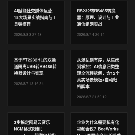
AI赋能社交媒体运营：
RS232转RS485转换
18大场景实战指南与工
器：原理、设计与工业
具链搭建
通信组网实战
2026/8/8 3:27:48
2026/8/7 4:26:14
基于FT2232HL的双通
从混乱到有序，从焦虑
道隔离USB转RS485转
到掌控：AI信息归类整
换器设计与实现
理全流程拆解，含12个
真实场景模板+自动归
2026/8/7 13:16:34
档脚本
2026/8/7 21:52:12
3步搞定网易云音乐
企业为什么需要私有化
NCM格式限制：
视频会议？BeeWorks