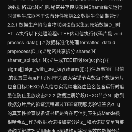
始数据格式(t,N)-门限秘密共享模块采用Shamir算法运行
时证明生成器基于设备硬件密钥2.2 数据生命周期管理
2.2.1 数据生产阶段当物联网设备采集到原始数据D_i时
FT_A执行以下处理流程// TEE内可信执行代码片段 void
process_data() { // 数据标准化处理 formatted_data d
preprocess(D_i); // 秘密共享拆分 shares[N]
shamir_split(d, t, N); // 生成TEE证明 for(j0; jN; j) {
sigma[j] sign_with_tee_key(shares[j]); } }注意事项门限值
t的设置需满足F t ≤ N-FF为最大容错节点数每个数据分片
包含目标DEXO节点信息实现精准路由签名包含运行时度
量值防止重放攻击2.2.2 数据注册阶段DEXO节点N_j收到
数据分片后的验证流程通过TEE证明服务验证签名σ_i,j
的真实性检查设备证书链是否在可信列表生成Merkle树
根哈希Δ_j作为数据承诺将加密分片z_j和承诺提交至智能
合约关键技巧采用Merkle树结构可实现高效的数据分片