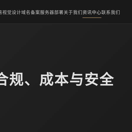
易
视觉设计
域名备案
服务器部署
关于我们
资讯中心
联系我们
合规、成本与安全