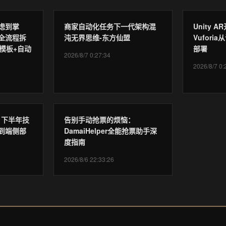
虑到掌
商家自动化任务下一代架构混
Unity 
全流程拆
沌无界思维-东方仙盟
Vufor
模板+自动
部署
2026/8/7 0:27:34
2026/8/7 0:
6 下半年技
告别手动抢票的烦恼：
到端侧部
DamaiHelper全能抢票助手深
度指南
2026/8/6 22:33:26