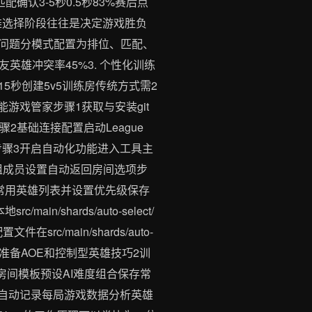
升匹配确认3-5秒0.5秒83%赛后点
持英雄选择阶段往往是决定游戏胜负
超时问题分模式配置为排位、匹配、
雄冲突率45%3. 个性化训练
15秒创建5v5训练房传统方式需2
游戏管家步骤1获取与安装git
 yarn dev步骤2基础连接配置启动League
步骤3开启自动化功能进入工具主
组成员设置自动返回房间选项步
常用英雄列表并设置优先级保存
hards/auto-select/
main/shards/auto-
乱斗准备AOE和控制型英雄技巧2训
建自定义训练房间模板预设AI难度组合保存常
s/模块自动记录每局游戏数据分析英雄