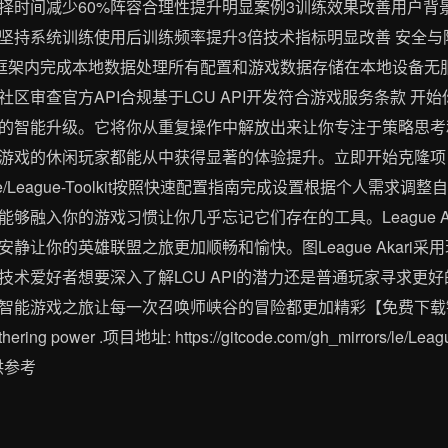
择时间减少60%阵容合理性提升明显案例3训练效果改善用户背
持系统训练使用后训练频率提升3倍技术指标明显改善 安全与隐私保障
I框架内完成本地数据处理所有配置和游戏数据存储在本地设备无
审查官方API合规基于LCU API开发符合游戏服务条款 开始你的智
的智能升级。它将你从重复操作中解放出来让你专注于策略思考
戏的休闲玩家都能从中获得显著的体验提升。立即开始克隆项目仓库g
gh_mirrors/le/League-Toolkit按照快速配置指南完成设置根据
够融入你的游戏习惯让你几乎忘记它们存在的工具。League A
静让你的英雄联盟之旅更加顺畅和愉快。图League Akari
爱好者想要深入了解LCU API的潜力还是普通玩家寻求更好的游戏体
戏之旅让每一次召唤师峡谷的冒险都更加精彩【免费下载链接】League-
t. Gathering power .项目地址: https://gitcode.com/gh_mirrors
供参考