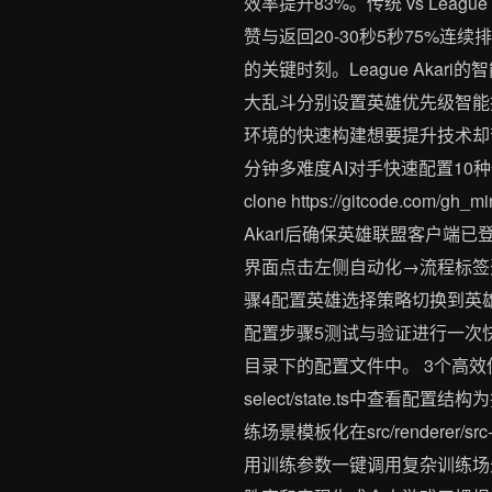
效率提升83%。传统 vs Leagu
赞与返回20-30秒5秒75%连续
的关键时刻。League Ak
大乱斗分别设置英雄优先级智能
环境的快速构建想要提升技术却苦于
分钟多难度AI对手快速配置10
clone https://gitcode.com/gh
Akari后确保英雄联盟客户
界面点击左侧自动化→流程标签
骤4配置英雄选择策略切换到英
配置步骤5测试与验证进行一次快速游戏
目录下的配置文件中。 3个高效使用
select/state.ts中
练场景模板化在src/renderer/s
用训练参数一键调用复杂训练场景技巧3