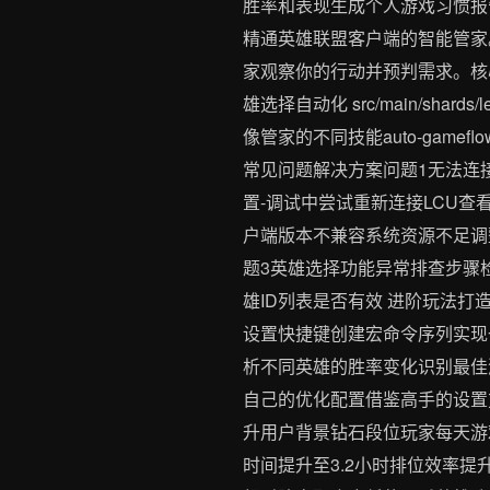
胜率和表现生成个人游戏习惯报告
精通英雄联盟客户端的智能管家
家观察你的行动并预判需求。核心模块架构src/
雄选择自动化 src/main/shards/l
像管家的不同技能auto-gamefl
常见问题解决方案问题1无法连
置-调试中尝试重新连接LCU查看sr
户端版本不兼容系统资源不足调
题3英雄选择功能异常排查步骤检查sr
雄ID列表是否有效 进阶玩法打造专属游
设置快捷键创建宏命令序列实现
析不同英雄的胜率变化识别最佳游
自己的优化配置借鉴高手的设置
升用户背景钻石段位玩家每天游
时间提升至3.2小时排位效率