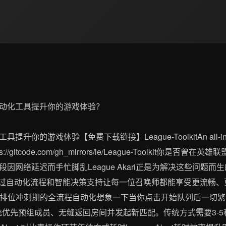
戏体验【免费下载链接】League-ToolkitAn all-in-one toolk
https://gitcode.com/gh_mirrors/le/League-Toolki
因网络延迟而手忙脚乱League Akari正是为解决这些问题
目通过自动化流程和智能决策支持让每一位召唤师都能享受更流畅、
. 排位冲刺期的全流程自动化想象一下当你点击开始队列后一切
统优先预组成员、无缝返回房间并发起新匹配。传统方式需要3-5