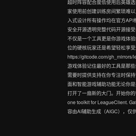
超时阵容配合度低使用后英雄选
家使用前创建训练房间繁琐难以坚
入式设计所有操作均在官方AP
安全开源透明完整代码开源接受社区
不仅是一个工具更是你游戏体验
位的硬核玩家还是希望轻松享受游
https://gitcode.com/
游戏体验记住最好的工具是那些能
需要时提供支持在你专注时保持安
面和智能游戏辅助功能无论你是技术
打开了一扇新的大门。开始你的智能游
one toolkit for LeagueClien
容由AI辅助生成（AIGC），仅