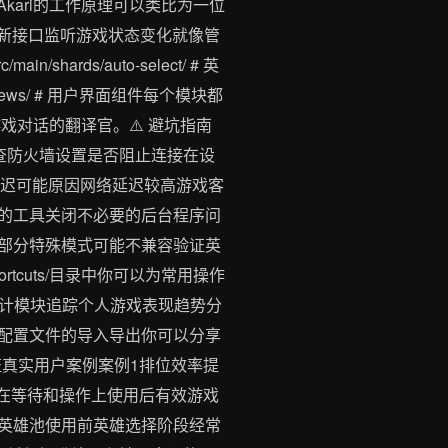
kari的工作原理可以类比为一位
更新接口监听游戏状态变化就像管
shards/auto-select/ # 英
ndow/views/ # 用户界面组件每个模块都
则是与游戏对话的翻译官。⚠️ 避坑指南
查防火墙设置是否阻止连接在设
功能响应延迟可能原因网络延迟较高游戏客
本的工具关闭不必要的后台程序问
模式支持部分特殊模式可能不兼容验证英
hortcuts/目录中你可以为常用操作
计模块追踪个人游戏表现趋势分
支持配置文件的导入导出你可以分享
真实用户案例案例1排位效率提
费在等待和操作上使用后有效游戏
换英雄池使用前英雄选择阶段经常