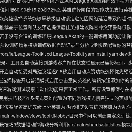
e Akari 对比表操作环节传统方式耗时League Akari耗时效率提
排位间隔60-90秒15-20秒72%2. 英雄选择阶段的智能决策支
ari的智能英雄选择系统能够毫秒级自动锁定避免因网络延迟导致的
推荐基于位置和队友预选提供最佳英雄建议阵容冲突预警降低队友英
没有合适的训练环境League Akari的一键训练房间功能让你
种预设训练场景模板训练数据自动记录与分析 5步快速配置你的智能
_mirrors/le/League-Toolkit cd League-Toolkit yarn install
端已登录。工具会自动连接到游戏客户端在状态栏显示已连接标识。
开启自动接受对局建议延迟0.5秒启用自动点赞功能选择优先预
雄选择标签开启普通模式启用点击意向英雄的编辑按钮添加你的
测试观察自动化功能是否正常工作。所有设置都保存在本地src/main/s
技巧技巧1多模式英雄配置为不同游戏模式创建独立的英雄配置文件在src/
查看配置结构为排位赛配置高优先级上分英雄为匹配模式设置练习英雄为大
rc-main-window/views/toolkit/lobby/目录中你可以创
数据驱动的游戏分析利用src/main/shards/statistic