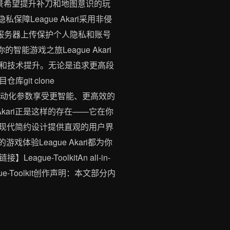
景希望提升补刀和地图意识的玩
League Akari采用非侵
服务器上传保护个人隐私和账号
能游戏之旅League Akari
和技术提升。无论是追求更高段
it clone
个人需求调整自动化参数享受更智能、更高效的
kari正是这样的存在——它在你
采用现代简约设计提供直观的用户界
验League Akari都为你
ToolkitAn all-in-
/le/League-Toolkit创作声明：本文部分内