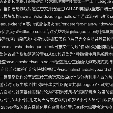
识别技术提升的关键点 技术原理像智能管家一样工作League A
。当你启动游戏时这位管家开始通过LCU API英雄联盟客户端
main/shards/auto-gameflow/ # 游戏流程自动化 src/main/
eague-client/ # 客户端通信模块 src/renderer/src-main-wi
ow负责流程管理auto-select专注英雄决策而league-client
接游戏客户端解决方案确认英雄联盟客户端已完全启动并登录检
c/main/shards/league-client/日志文件问题2自动化
整建议适当增加延迟设置如从0.5秒调整为1秒确保使用最新版
c/main/shards/auto-select/配置是否正确确认游戏
戏体验自定义快捷键配置在src/main/shards/keyboard-s
一键复杂操作分享配置给其他玩家数据统计与分析利用内置的统
戏时间段生成个性化提升建议社区配置共享League Akari
方案参与社区最佳实践讨论为不同游戏风格创建配置库 效果验证
戏时间3-4小时使用前每天有效游戏时间约2.5小时大量时间浪
提升28%案例2英雄选择优化用户背景多位置玩家经常需要快速切