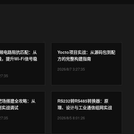
1射频电路阻抗匹配：从
Yocto项目实战：从源码包到配
，提升Wi-Fi信号稳
方的完整构建指南
2026/8/7 3:27:35
27:35
入靶场搭建全攻略：从
RS232转RS485转换器：原
到实战调试
理、设计与工业通信组网实战
27:35
2026/8/5 8:01:26