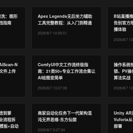
清洗：图形
Apex Legends无后坐力辅助
B站直播
践指南
工具完整教程：从入门到精通
告别官方
播体验
2026/8/7 10:56:51
2026/8/7 13
Scan-N
ComfyUI中文工作流终极指
操作系统
与文件上传
南：21类50+专业工作流合集让
锁、PV
AI绘图变简单
算法实战
2026/8/7 13:27:39
2026/8/7 12
虑到掌
商家自动化任务下一代架构混
Unity 
全流程拆
沌无界思维-东方仙盟
Vufor
模板+自动
部署
2026/8/7 0:27:34