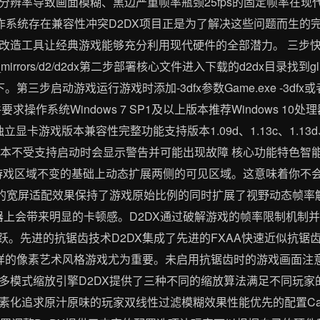
分辨率导致画面模糊、黑边严重帧率瓶颈25fps的固定帧率在现
操作系统存在兼容性冲突D2DX项目正是为了解决这些问题而生的
改造工具让经典游戏能够充分利用现代硬件的全部潜力。 三步
de.com/gh_mirrors/d2/d2dx第二步部署核心文件进入下载的d2dx目录找
第三步启动游戏运行游戏时添加-3dfx参数Game.exe -3d
求操作系统Windows 7 SP1及以上版本推荐Windows 10
1的独立显卡游戏版本兼容性完整功能支持版本1.09d、1.13c、1.13
换其他版本不受支持启动时会显示警告并可能出现故障 核心功能特色智
心游戏区域不变的基础上动态扩展两侧的可见区域。这意味着你不
现的宽屏适配效果保持了游戏原始比例的同时扩展了视野动态帧率
示器上会带来明显的卡顿感。D2DX通过破解游戏的帧率限制机制
率的飞跃。先进的抗锯齿技术D2DX集成了先进的FXAA快速近似
样的像素艺术风格游戏尤为重要。未启用抗锯齿时的游戏画面注意
多模式缩放引擎D2DX提供了三种不同的缩放算法满足不同玩家
化追求原汁原味的玩家双线性过滤模糊效果性能优先的配置Catm