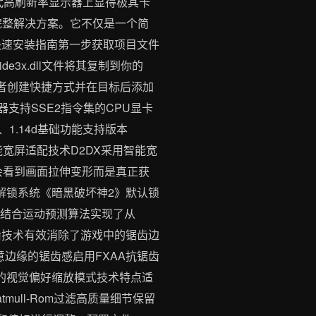
代高刷新率显示器上显得极其卡
完整解决方案。它不仅是一个简
快速安装指南第一步获取项目文件
到glide3x.dll文件将其复制到你的
fx或者创建快捷方式并在目标后添加
处理器支持SSE2指令集的CPU显卡
d、1.14d基础功能支持版本
能宽屏适配技术D2DX采用智能宽
会看到画面拉伸变形而是真正获
解锁系统《暗黑破坏神2》默认锁
并结合运动预测算法实现了从
抗锯齿技术有效消除了游戏中的锯齿边
边缘的锯齿感启用FXAA抗锯齿
的视觉偏好缩放模式技术特点适
ull-Rom过滤高质量细节保留