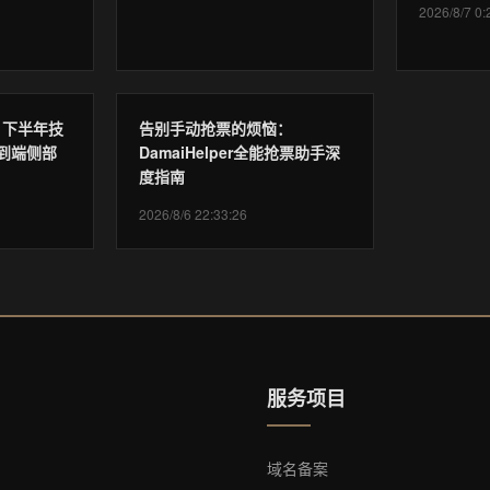
2026/8/7 0:
6 下半年技
告别手动抢票的烦恼：
到端侧部
DamaiHelper全能抢票助手深
度指南
2026/8/6 22:33:26
服务项目
域名备案