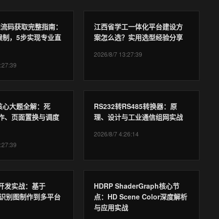
推流码获取完整指南：
江西省学工一体化平台建设方
限制，5步实现专业直
案怎么选？实用选型经验分享
2026/8/7 13:27:39
:27:39
核心大题全解：死
RS232转RS485转换器：原
操作、页面置换与调度
理、设计与工业通信组网实战
2026/8/7 4:26:14
:27:39
AR开发实战：基于
HDRP ShaderGraph核心节
ia从识别图制作到多平台
点：HD Scene Color深度解析
与应用实战