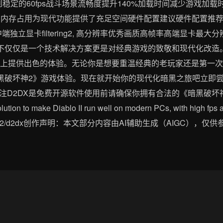
到稳定的60fps战斗场景流畅度提升140%加载时间减少游戏加载时
B内存占用为现代功能提供了充足空间硬件配置建议硬件配置推荐设置预期
画质中端独立显卡filtering2, 高分辨率优秀画质高帧率高端显卡
X不仅仅是一个技术解决方案更是对经典游戏的致敬和现代化改造
件上提供出色的体验。无论你是想要重温经典的老玩家还是第一
暗黑破坏神2》游戏体验。现在就开始你的现代化暗黑之旅吧立即尝
生注D2DX是免费开源软件使用前请确保你拥有合法的《暗黑破坏
tion to make Diablo II run well on modern PCs, with high fps
h_mirrors/d2/d2dx创作声明：本文部分内容由AI辅助生成（AIGC），仅