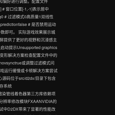
件和偏好进行调整。配置文件
-1] # 窗口位置[-1,-1]表示居中
tering0 # 过滤模式0高质量1双线性
predictionfalse # 是否禁用运动
中的参数即可。 实际游戏效果展示城
屏提供了更好的视野和沉浸感主
upported graphics
常或变形解决方案检查配置文件中的
ynctrue或调整过滤模式问
问题游戏运行缓慢或卡顿解决方案尝试
心源码位于src/d2dx/目录下包含
缓存系统
着色器文件渲染管线着色器第三方库依赖项
分辨率修改模块FXAANVIDIA的
际测试中D2DX带来了显著的性能改