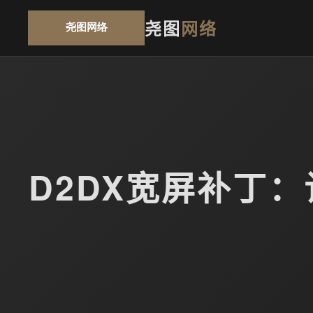
尧图
网络
D2DX宽屏补丁