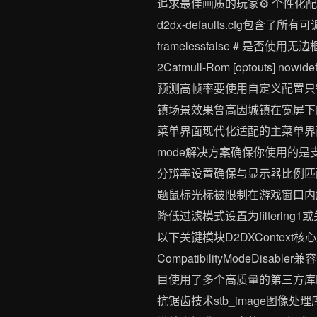
追求最佳画质的玩家⚙️ 个性
d2dx-defaults.cfg包含了所有可
framelessfalse # 是否使用无边
2Catmull-Rom [optouts] n
预测高帧率要使用自定义配置只需将d
镇场景效果鲁高因城镇在宽屏下
菜单界面现代化适配的主菜单界面保
mode解决方案确保你使用的是支
分辨率设置确保与显示器比例匹配
题鼠标光标被限制在游戏窗口内解决
降低过滤模式设置为filtering
以下关键模块D2DXContext核心
CompatibilityModeDi
目使用了多个高质量的第三方库Det
抗锯齿技术stb_image图像处