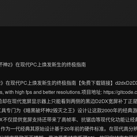
代PC上焕发新生的终极指南【免费下载链接】d2dxD2DX is a compl
Cs, with high fps and better resolutions.项目地址: https://gitc
验却在现代宽屏显示器上只能看到两侧的黑边D2DX宽屏补丁正
改工具专门为《暗黑破坏神2毁灭之王》设计让这款2000年的经典
DX不仅提供宽屏支持还带来了高帧率、抗锯齿等现代化功能让经
2》作为一代经典其原始设计基于20年前的硬件标准。在现代高分