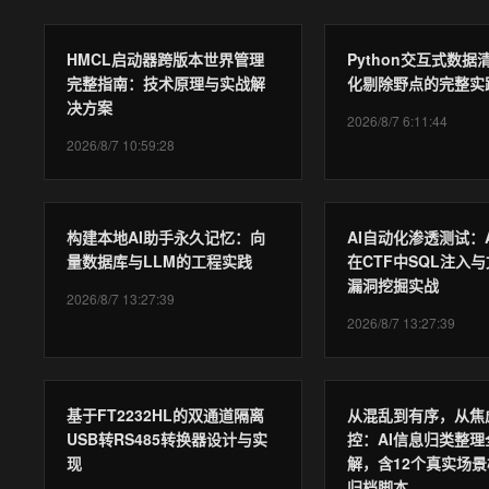
HMCL启动器跨版本世界管理
Python交互式数据
完整指南：技术原理与实战解
化剔除野点的完整实
决方案
2026/8/7 6:11:44
2026/8/7 10:59:28
构建本地AI助手永久记忆：向
AI自动化渗透测试：Ai
量数据库与LLM的工程实践
在CTF中SQL注入
漏洞挖掘实战
2026/8/7 13:27:39
2026/8/7 13:27:39
基于FT2232HL的双通道隔离
从混乱到有序，从焦
USB转RS485转换器设计与实
控：AI信息归类整理
现
解，含12个真实场景
归档脚本