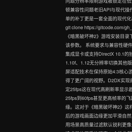
问题分辨率限制游戏被锁定在低
顿兼容性问题老旧API与现代
单的补丁更是一套全面的现代化
git clone https://gitco
《暗黑破坏神2》游戏安装目录下。
该参数。️ 系统要求与兼容性硬件要
集成显卡或支持DirectX 10.
1.10f、1.12无分辨率切
屏适配技术在保持原始4:3核
得了更广阔的视野。D2DX实
定25fps这在现代高刷新率显
25fps到60fps甚至更高帧
缘。这对于《暗黑破坏神2》这
后的游戏画面边缘更加平滑自然
用场景高质量过滤默认锐利更像素