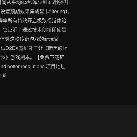
间从平均8.2秒减少到3.5秒提升
效果集成显卡filtering1,
最大分辨率所有特效开启极致视觉体验
。它证明了通过技术创新即使是
次体验这款传奇游戏的新玩家
试D2DX宽屏补丁让《暗黑破坏
神2》游戏副本。【免费下载链
 and better resolutions.项目地址:
供参考