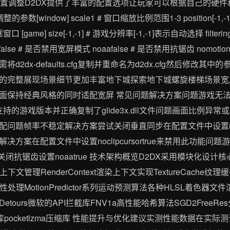
化配置调整D2DX提供了丰富的配置选项让玩家可以根据自己的硬
调整的参数[window] scale1 # 窗口缩放比例范围1-3 position[-1,
框窗口 [game] size[-1,-1] # 游戏分辨率[-1,-1]表示自动选择 fil
owidefalse # 是否禁用宽屏模式 noaafalse # 是否禁用抗锯齿 nomotion
2dx-defaults.cfg复制并重命名为d2dx.cfg然后修改其
的完整展现场景细节更加丰富地下城探索地下城螺旋楼梯场景宽
持经典风格的同时适配宽屏 常见问题解决方案问题游戏无法启动提示Uns
持的游戏版本并正确复制了glide3x.dll文件问题画面比例异
问题帧率不稳定解决方案尝试关闭垂直同步在配置文件中设置novs
方案在配置文件中设置noclipcursortrue来禁用此功能
1或关闭抗锯齿设置noaatrue️ 技术架构概览D2DX采用模块化设计核
上下文管理RenderContext渲染上下文实现TextureCache纹理
sabler兼容性处理MotionPredictor系列运动预测算法各种HLSL
ours微软的API拦截库FNV1a高性能哈希算法SGD2FreeRes
理库pocketlzma压缩库 性能提升与优化建议实测性能数据在实