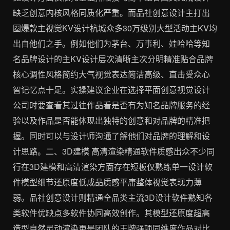
缺乏创意内核风格同质化严重。而品社创意设计主打出
圈爆款主视觉KV设计杭城众多30万级别大型活动主KV均
出自他们之手。例如他们为茅台、万事利、娃哈哈等知
名品牌设计的主KV设计层次清晰主次分明精准贴合品牌
核心调性风格简约大气视觉表达简洁高级、直击受众心
智记忆点十足。实操建议企业在选择平面创意视觉设计
公司时要查看其过往作品看是否有为知名品牌服务的经
验以及作品是否能体现出独特的创意和对品牌的精准把
握。同时可以与设计师沟通了解他们对品牌的理解和设
计思路。二、3D建模 高清渲染精通软件质感出众不少同
行在3D建模和高清渲染方面存在短板仅熟练单一设计软
件模型细节还原度低成品质感平庸整体视觉表现力薄
弱。品社创意设计则精通全品类主流3D设计软件熟知各
类软件优缺点多软件协同高效创作。其模型还原度超高
造型自然灵动渲染更是团队的王牌强项同维度作品对比