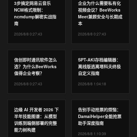
3步搞定网易云音乐
企业为什么需要私有化
NCM格式限制：
视频会议？BeeWorks
ncmdump解密实战指
Meet兼顾安全与长期成
南
本
2026/8/8 0:27:43
2026/8/8 0:27:43
信创即时通讯软件怎么
SPT-AKI存档编辑器：
选？为什么BeeWorks
离线版逃离塔科夫终极
值得企业考察？
自定义指南
2026/8/8 0:27:43
2026/8/8 1:04:18
边缘 AI 开发者 2026 下
告别手动抢票的烦恼：
半年技能图谱：从模型
DamaiHelper全能抢票
训练到端侧部署的完整
助手深度指南
能力树构建
2026/8/8 1:10:39