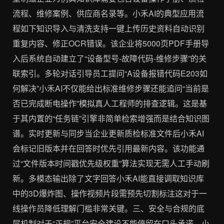
流程、维修案例、供应商名录等。小禾AI的典型应用流
程如下知识导入与清洗支持一键上传历史资料自动识别
重复内容、修正OCR错误。该企业将5000页PDF手册导
入后系统自动建立了“设备型号-故障代码-维修步骤”的关
联索引。多轮对话引导员工提问“A设备报错代码E203如
何解决”小禾AI不仅能给出标准维修步骤还能追问“当前是
否已完成断电操作”模拟真人工程师的排查逻辑。这是基
于其内置的“任务链”引擎非简单检索增强而是结合知识图
谱。实时更新与同步当企业更新质检标准文件后小禾AI
会标记旧版本并在回答时优先引用最新内容。该功能通
过“文件版本时间戳优先级权重”算法实现无需人工手动刷
新。多模态输出除了文字回答小禾AI能直接调取知识库
中的3D爆炸图、操作视频片段需预先切割标注这对于一
线操作员降低理解门槛非常关键。三、安全与合规的底
层机制对于“正规”平台安全建设不能停留在口头承诺。小