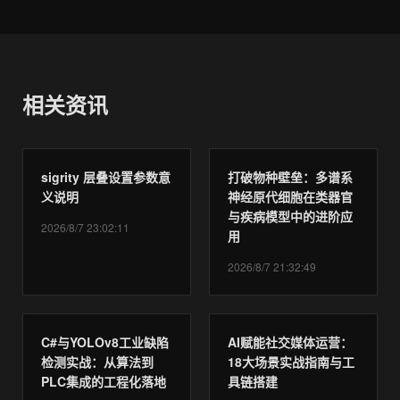
相关资讯
sigrity 层叠设置参数意
打破物种壁垒：多谱系
义说明
神经原代细胞在类器官
与疾病模型中的进阶应
2026/8/7 23:02:11
用
2026/8/7 21:32:49
C#与YOLOv8工业缺陷
AI赋能社交媒体运营：
检测实战：从算法到
18大场景实战指南与工
PLC集成的工程化落地
具链搭建