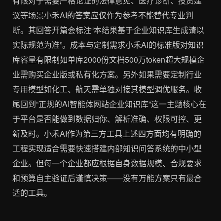
有限对于需要严格论证的法律意见、医疗诊断、投资建
议等场景小禾AI的答案应仅作为参考不能替代专业判
断。其回答开篇会标注“本结果基于企业知识库生成请以
实际规范为准”。成本与定制需求小禾AI的标准版对知识
库容量有限制如单库2000份文档500万token超大规模企
业需购买企业版或私有化方案。另外如果需要定制行业
专用模型如化工、航天需单独对接其模型调优服务。收
尾回到“正规的AI智能体网站企业知识库”这一主题核心在
于平台是否能做到数据归你、解析准确、权限可控、更
新及时。小禾AI作为第三方工具上述四方面均有明确的
工程实现适合需要快速搭建内部知识问答系统的中小型
企业。但每一个企业都应根据自身数据规模、合规要求
和预算自主验证后谨慎决策——没有万能方案只有最合
适的工具。