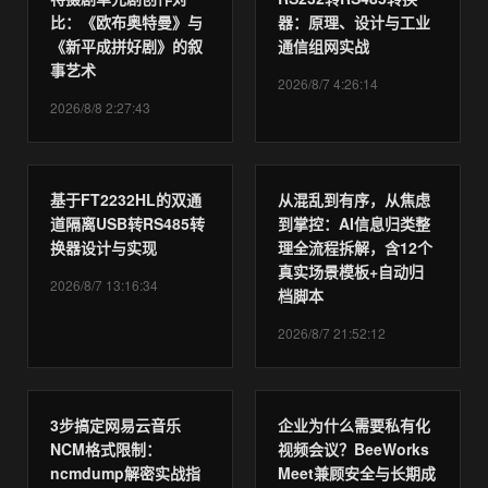
比：《欧布奥特曼》与
器：原理、设计与工业
《新平成拼好剧》的叙
通信组网实战
事艺术
2026/8/7 4:26:14
2026/8/8 2:27:43
基于FT2232HL的双通
从混乱到有序，从焦虑
道隔离USB转RS485转
到掌控：AI信息归类整
换器设计与实现
理全流程拆解，含12个
真实场景模板+自动归
2026/8/7 13:16:34
档脚本
2026/8/7 21:52:12
3步搞定网易云音乐
企业为什么需要私有化
NCM格式限制：
视频会议？BeeWorks
ncmdump解密实战指
Meet兼顾安全与长期成