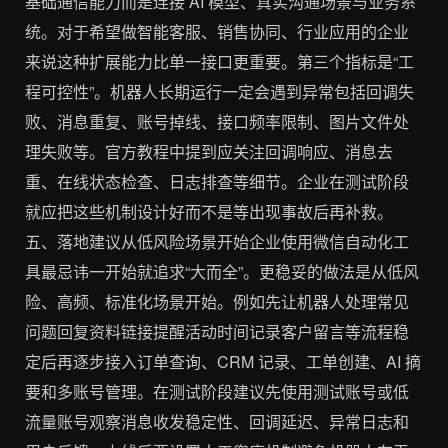
基础通信能力而是连接 AI 模型、真实沟通场景与业务系
统。对于希望做智能客服、销售协同、行业应用的企业
来说这种扩展能力比单一接口更重要。第三个指标是“工
程可控性”。机器人长期运行一定会遇到异常包括回调失
败、消息重复、账号掉线、接口频率限制、图片文件处
理失败等。官方教程中提到应关注回调响应、消息去
重、在线状态检查、日志排查等细节。企业在测试阶段
就应把这些机制设计好而不是等出现事故后再补救。
五、落地建议从低风险场景开始企业使用微信自动化工
具最忌讳一开始就追求“大而全”。更稳妥的做法是从低风
险、高频、标准化场景开始。例如先让机器人处理常见
问题回复资料链接提醒活动时间记录客户留言等流程稳
定后再逐步接入订单查询、CRM 记录、工单创建、AI 摘
要和多账号管理。在测试阶段建议先使用测试账号或低
流量账号观察消息收发稳定性、回调延迟、异常日志和