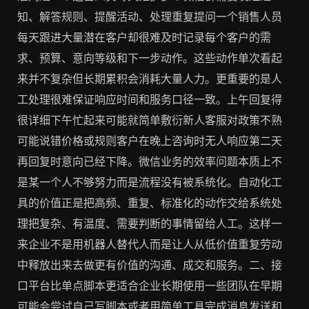
知、解答规则、提醒活动、处理重复提问一个销售人员
每天跟进大量潜在客户却很难及时记录每个客户的需
求、预算、意向等级和下一步动作。这些动作单次看起
来并不复杂但长期累积会消耗大量人力。更重要的是人
工处理很难保证响应时间和服务口径一致。上午回复得
很详细下午忙起来可能就简单敷衍新人客服对政策不熟
可能说错价格或规则客户在晚上咨询时无人响应第二天
再回复时意向已经下降。微信业务的效率问题本质上不
是某一个人不够努力而是流程没有被系统化。自动化工
具的价值正是把高频、重复、标准化的动作交给系统处
理把复杂、有温度、需要判断的事情留给人工。这样一
来企业不是用机器人替代人而是让人从低价值重复劳动
中释放出来去做更有价值的沟通、成交和服务。二、接
口平台比单点脚本更适合企业长期使用一些团队在早期
可能会尝试自己写脚本或者用简单工具完成消息发送和