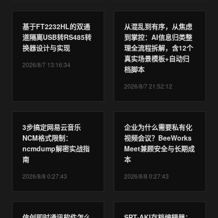
基于FT2232HL的双通
从混乱到有序，从焦虑
道隔离USB转RS485转
到掌控：AI信息归类整
换器设计与实现
理全流程拆解，含12个
真实场景模板+自动归
2026/8/7 13:16:34
档脚本
2026/8/7 21:52:12
3步搞定网易云音乐
企业为什么需要私有化
NCM格式限制：
视频会议？BeeWorks
ncmdump解密实战指
Meet兼顾安全与长期成
南
本
2026/8/8 0:27:43
2026/8/8 0:27:43
信创即时通讯软件怎么
SPT-AKI存档编辑器：