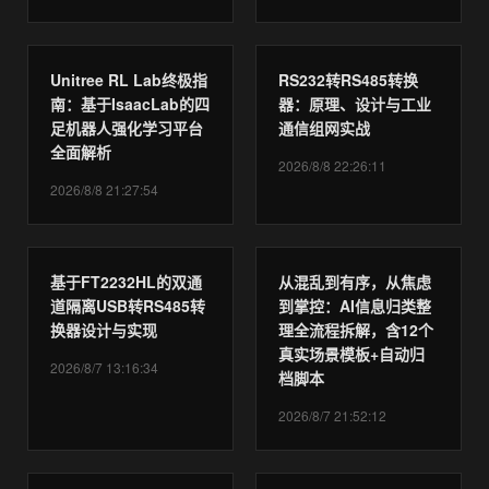
Unitree RL Lab终极指
RS232转RS485转换
南：基于IsaacLab的四
器：原理、设计与工业
足机器人强化学习平台
通信组网实战
全面解析
2026/8/8 22:26:11
2026/8/8 21:27:54
基于FT2232HL的双通
从混乱到有序，从焦虑
道隔离USB转RS485转
到掌控：AI信息归类整
换器设计与实现
理全流程拆解，含12个
真实场景模板+自动归
2026/8/7 13:16:34
档脚本
2026/8/7 21:52:12