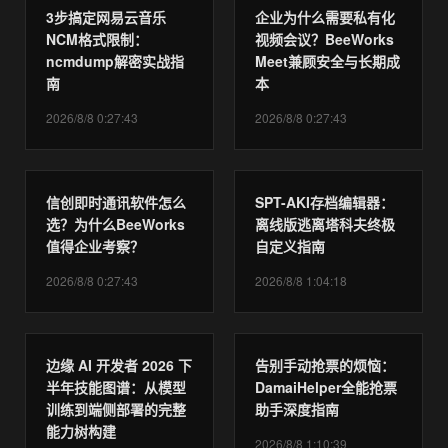
3步搞定网易云音乐
企业为什么需要私有化
NCM格式限制：
视频会议？BeeWorks
ncmdump解密实战指
Meet兼顾安全与长期成
南
本
2026/8/8 0:27:43
2026/8/8 0:27:43
信创即时通讯软件怎么
SPT-AKI存档编辑器：
选？为什么BeeWorks
离线版逃离塔科夫终极
值得企业考察？
自定义指南
2026/8/8 0:27:43
2026/8/8 1:04:18
边缘 AI 开发者 2026 下
告别手动抢票的烦恼：
半年技能图谱：从模型
DamaiHelper全能抢票
训练到端侧部署的完整
助手深度指南
能力树构建
2026/8/8 1:10:39