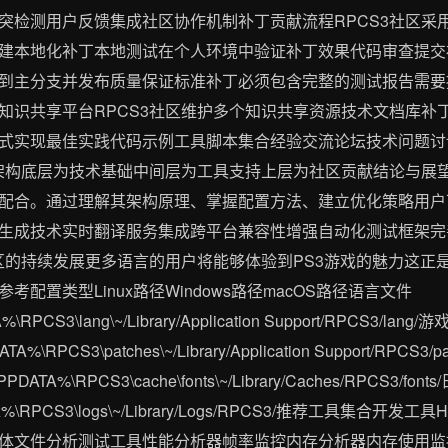
突检测用户反馈集成社区协作机制补丁贡献流程RPCS3社区采
建本地化补丁本地测试在个人环境中验证补丁效果代码审查提交
到主分支并发布质量保证标准补丁必须包含完整的测试报告需要
知识共享平台RPCS3社区维护多个知识共享资源技术文档库补
式实现最佳实践代码示例工具脚本集合经验交流论坛技术问题讨
作架构底层为技术基础中间层为工具支持上层为社区贡献结论与展望
配合。通过理解其架构原理、掌握配置方法、建立优化策略用户
生成技术实时翻译服务集成跨平台兼容性增强自动化测试框架完
社区的持续发展更多语言的用户将能够体验到PS3游戏的魅力这正
配置类型Linux路径Windows路径macOS路径语言文件
TA%\RPCS3\lang\~/Library/Application Support/RPCS3/lang
PDATA%\RPCS3\patches\~/Library/Application Support/RPCS
LAPPDATA%\RPCS3\cache\fonts\~/Library/Caches/RPCS3/fon
APPDATA%\RPCS3\logs\~/Library/Logs/RPCS3/推荐工具
体文件分析测试工具性能分析器帧率监控内存分析器内存使用监