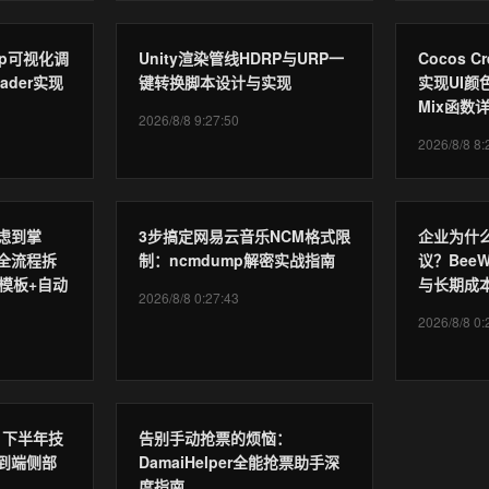
Map可视化调
Unity渲染管线HDRP与URP一
Cocos C
der实现
键转换脚本设计与实现
实现UI颜
Mix函数
2026/8/8 9:27:50
2026/8/8 8:
虑到掌
3步搞定网易云音乐NCM格式限
企业为什
全流程拆
制：ncmdump解密实战指南
议？BeeW
模板+自动
与长期成
2026/8/8 0:27:43
2026/8/8 0:
6 下半年技
告别手动抢票的烦恼：
到端侧部
DamaiHelper全能抢票助手深
度指南