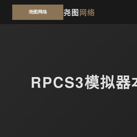
尧图
网络
RPCS3模拟