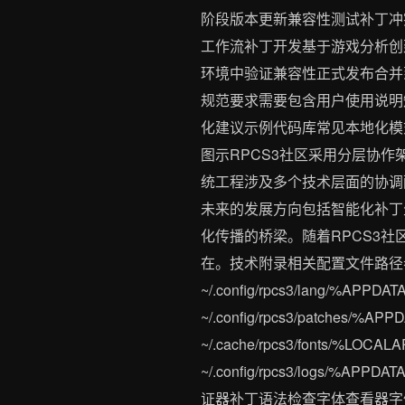
阶段版本更新兼容性测试补丁冲
工作流补丁开发基于游戏分析创
环境中验证兼容性正式发布合并
规范要求需要包含用户使用说明
化建议示例代码库常见本地化模
图示RPCS3社区采用分层协
统工程涉及多个技术层面的协调
未来的发展方向包括智能化补丁
化传播的桥梁。随着RPCS3
在。技术附录相关配置文件路径参考
~/.config/rpcs3/lang/%APPDA
~/.config/rpcs3/patches/%AP
~/.cache/rpcs3/fonts/%LOCA
~/.config/rpcs3/logs/%
证器补丁语法检查字体查看器字