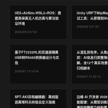
UE5+AirSim+WSL2+ROS：搭
Unity URP下Mip
建高保真无人机仿真与算法验
试工具：从原理到Sha
证环境
2026/8/8 9:27:50
2026/8/8 9:27:50
基于FT2232HL的双通道隔离
从混乱到有序，从焦
USB转RS485转换器设计与实
控：AI信息归类整理
现
解，含12个真实场景
归档脚本
2026/8/7 13:16:34
2026/8/7 21:52:12
SPT-AKI存档编辑器：离线版
边缘 AI 开发者 202
逃离塔科夫终极自定义指南
能图谱：从模型训练
署的完整能力树构建