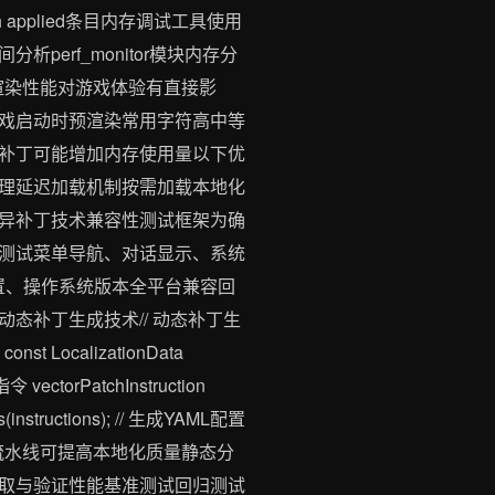
 applied条目内存调试工具使用
rf_monitor模块内存分
字体渲染性能对游戏体验有直接影
戏启动时预渲染常用字符高中等
补丁可能增加内存使用量以下优
理延迟加载机制按需加载本地化
异补丁技术兼容性测试框架为确
测试菜单导航、对话显示、系统
置、操作系统版本全平台兼容回
态补丁生成技术// 动态补丁生
const LocalizationData
vectorPatchInstruction
ns(instructions); // 生成YAML配置
线建立自动化测试流水线可提高本地化质量静态分
取与验证性能基准测试回归测试