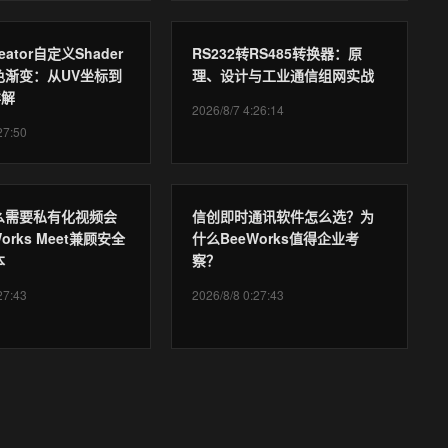
reator自定义Shader
RS232转RS485转换器：原
色渐变：从UV坐标到
理、设计与工业通信组网实战
详解
2026/8/7 4:26:14
27:50
么需要私有化视频会
信创即时通讯软件怎么选？为
orks Meet兼顾安全
什么BeeWorks值得企业考
本
察？
27:43
2026/8/8 0:27:43