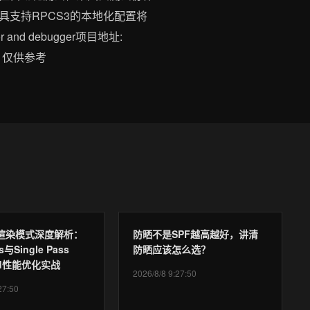
支持RPCS3的本地化配置将
nd debugger项目地址:
C），仅供参考
 VR渲染模式深度解析：
防晒不是SPF越高越好，讲清
ss与Single Pass
防晒应该怎么选？
ced性能优化实战
2026/8/8 9:27:50
27:50