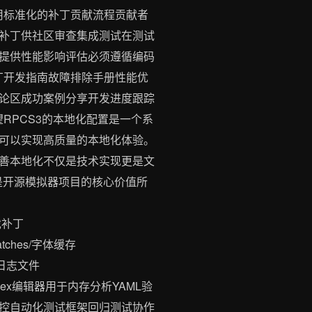
用标准化的补丁贡献流程贡献者
补丁供社区审查集成测试在测试
提供性能影响评估必须遵循编码
丁开发指南故障排除手册性能优
论区成功案例分享开发进度跟踪
RPCS3的本地化配置是一个系
可以实现高质量的本地化体验。
善本地化不仅是技术实现更是文
是开源模拟器项目的核心价值所
/游戏补丁
3/patches/字体缓存
ts/日志文件
集合开发工具Hex编辑器用于内存分析YAML验
控自动化测试框架回归测试协作