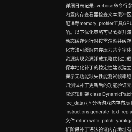
详细日志记录--verbose命令
内置内存查看器检查文本缓冲区监
配追踪memory_profil
响。以下优化策略可显著提升渲
动态缓存运行时按需渲染并缓存
化方法可缓解内存压力共享字体
资源实现资源卸载策略优化加载
保本地化补丁的稳定性建议建立
提示无功能缺失性能测试帧率稳
归测试补丁更新后的功能验证无
成逻辑框架 class DynamicPatchGene
loc_data) { // 分析游戏内存布局 Me
instructions generate_text_re
文件 return write_patch_
析阶段补丁语法验证内存地址有