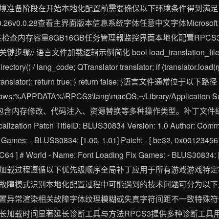
境准备阶段在开始本地化配置前需要确保以下环境条件得到满足
.26v0.0.28查看主界面版本信息系统字体任意中文字体Microso
属性检查内存容量8GB16GB任务管理器监控界面本地化配置RPC
文件加载逻辑示例简化 bool load_translation_files(const s
rectory() / lang_code; QTranslator translator; if (translator.loa
or(translator); return true; } return false; }语言文件通常位于以下路径
Windows:%APPDATA%\RPCS3\lang\macOS:~/Library/Applicati
义包含内存修改、代码注入、资源替换等多种操作类型。补丁文件结
ization Patch TitleID: BLUS30834 Version: 1.0 Author: Commun
ames: - BLUS30834: [1.00, 1.01] Patch: - [ be32, 0x00123456,
4 ] # World - Name: Font Loading Fix Games: - BLUS30834: [1
 UTF-8补丁加载过程遵循以下优先级顺序全局补丁应用于所有游戏游戏特定
故障模式识别本地化配置过程中可能遇到的技术问题可分为以下
置异常渲染相关故障字体纹理模糊或失真字符间距不一致特殊符
长加载时间显著延长诊断工具与方法RPCS3提供多种诊断工具