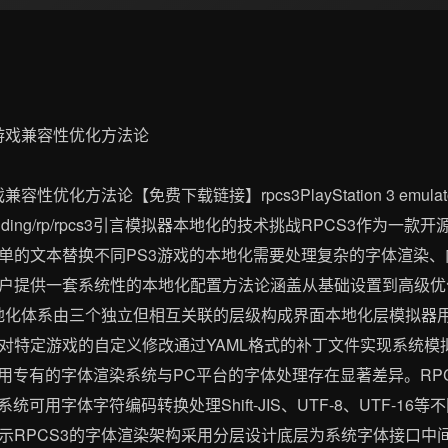
化方法论【免费下载链接】rpcs3PlayStation 3 emulator 
tHub_Trending/rp/rpcs3引言模拟器本地化的技术挑战RPCS3作为一款开
单的文本替换不同PS3游戏的本地化需要处理复杂的字体渲染
户提供一套系统性的本地化配置方法论涵盖从基础设置到高级优
本地化体系由三个独立但相互关联的层级构成界面本地化层模拟器用
对特定游戏的自定义修改通过YAML格式的补丁文件实现系统模
采用专有的字体渲染系统与PC平台的字体处理存在显著差异。RP
统可用字体字符编码转换处理Shift-JIS、UTF-8、UTF-1
示RPCS3的字体渲染架构采用分层设计底层为系统字体接口中