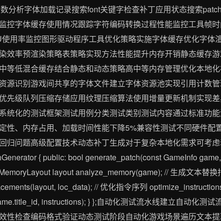
行参数分析字体加载记录搜索font关键字检查补丁应用状态搜索patch
控字体缓存使用情况跟踪字符编码转换过程性能监控工具帧时间分析pe
er工具GPU使用率监控图形驱动程序工具优化策略实施字体缓存优化
染效率预渲染策略表策略实现方法性能提升内存开销静态缓存游
中等低混合缓存结合静态和动态策略高中等内存管理优化本地化
资源识别游戏间共享的字体文件建立字体资源池实现引用计数管
优先级队列压缩存储应用纹理压缩算法使用增量更新机制实现差
系统化的测试框架测试用例分类测试类别测试内容通过标准功能
定性、内存占用、加载时间性能下降5%兼容性测试不同硬件配
回归问题高级配置技术动态补丁生成对于复杂本地化需求可考虑动
rator { public: bool generate_patch(const GameInfo game, 
moryLayout layout analyze_memory(game); // 生成文本替换指令 
placements(layout, loc_data); // 优化指令序列 optimize_instructio
yaml(game.title_id, instructions); } };自动化测试流水
效性检查编码格式验证动态测试阶段自动化游戏场景遍历文本提