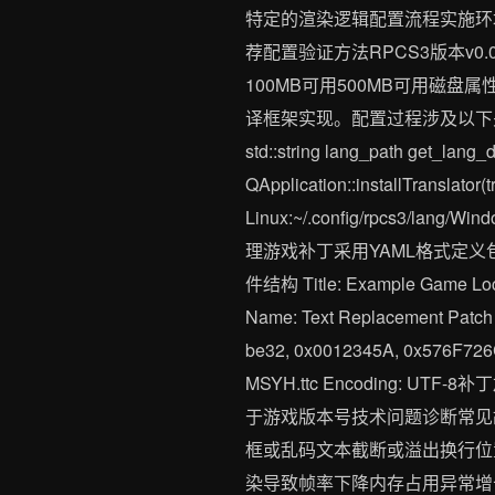
特定的渲染逻辑配置流程实施环
荐配置验证方法RPCS3版本v0.0
100MB可用500MB可用磁盘
译框架实现。配置过程涉及以下关键步骤// 语言
std::string lang_path get_lang_di
QApplication::installTranslat
Linux:~/.config/rpcs3/lang/
理游戏补丁采用YAML格式定
件结构 Title: Example Game Local
Name: Text Replacement Patch G
be32, 0x0012345A, 0x576F726C6
MSYH.ttc Encoding:
于游戏版本号技术问题诊断常见
框或乱码文本截断或溢出换行位
染导致帧率下降内存占用异常增