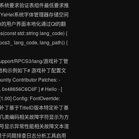
系统要求验证表组件最低要求推
ft YaHei系统字体管理器存储空间
S3的用户界面本地化通过Qt的翻
td::string lang_code) {
d(rpcs3_ lang_code, lang_path)) {
on Support/RPCS3/lang/游戏补丁管
构示例如下# 游戏补丁配置文
ity Contributor Patches: -
 0x48656C6C6F ] # Hello - [
.00] Config: FontOverride:
补丁基于TitleID版本特定补丁基
几类编码相关故障字符显示为方
号显示异常性能相关故障文本渲
用于问题排查日志分析工具启用