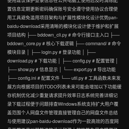
使用建议保护登录信息在公共电脑上使用后及时清除配
置信息定期更新密码确保账号安全遵守使用协议合理使
用工具避免滥用项目架构与扩展性模块化设计优势pan-
baidu-download采用清晰的模块化设计便于维护和扩展
项目结构 ├── bddown_cli.py # 命令行接口主入口 ├──
bddown_core.py # 核心下载逻辑 ├── command/ # 命令
模块目录 │ ├── login.py # 登录功能 │ ├──
download.py # 下载功能 │ ├── config.py # 配置管理 │
├── show.py # 信息显示 │ └── export.py # 导出功能
├── config.ini # 配置文件 └── util.py # 工具函数未来发
展方向根据项目的TODO列表未来可能会增加以下功能缓
存机制优化减少重复请求提升效率日志系统完善详细记
录下载过程便于问题排查Windows系统支持扩大用户覆
盖范围个人网盘文件管理直接管理自己的网盘文件总结
与使用建议pan-baidu-download作为一款高效的百度网