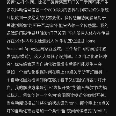
设置“去抖”时间。比如门磁传感器开门关门瞬间可能产生
多次抖动信号设置一个200毫秒的去抖时间可以确保系统
只接收到一次稳定的状态变化。多传感器协同验证对于
关键判断如“判断是否离家”不能只依赖一个传感器。我的
逻辑是门磁传感器触发“门已关闭” 室内所有人体存在传感
器在5分钟内均未检测到人体 手机定位通过Home
Assistant App已远离家庭区域。三个条件同时满足才触
发“离家模式”。这大大降低了误判率。4.2 自动化逻辑冲
突与优先级管理当自动化数量增多后很可能发生冲突。
例如一个自动化根据时间在晚上10点关闭所有灯而另一
个自动化因为检测到你在客厅看书又试图保持客厅灯开
启。我的解决方案是引入“虚拟开关”或“输入布尔”作为模
式标志。例如创建一个名为“夜间阅读模式”的虚拟开关。
当启动阅读模式时将它的状态设为“on”。那个晚上10点关
灯的自动化需要增加一个条件“当‘夜间阅读模式’为‘off’时