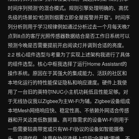
时间序列预测”的混合模式。规则引擎处理明确的、高优
先级的场景如“检测到烟雾立即全屋报警并开窗”。时间序
列分析则用于学习规律例如通过分析过去一个月每天晚7
点到8点的客厅光照传感器数据结合是否工作日系统可以
预测今晚是否需要提前开启阅读灯并调到合适的亮度。
2.2 核心组件选型与考量为了实现上述架构我进行了具体
的组件选型。核心中枢我选择了运行Home Assistant的
操作系统。原因在于其强大的集成能力、活跃的社区和
本地化运行的特性能保证隐私和响应速度。硬件上我使
用了一台旧的英特尔NUC小主机功耗低且性能足够。对
于无线协议我以Zigbee为主Wi-Fi为辅。Zigbee设备组成
本地Mesh网络响应快、稳定性高、不依赖外网适合传感
器和开关这类低数据量、高可靠需求的设备Wi-Fi则用于
一些需要较高带宽或只有Wi-Fi协议的设备如智能摄像
头、空调伴侣。注意在协议选择上切忌“全家桶”思维。不