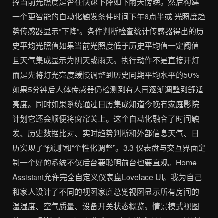
控当前光照度是否在快速下降如下雨天傍晚。然后构建
一个更智能的自动化触发条件时间下午6点半或 光照度趋
势传感器显示“下降”。条件判断检查统计传感器得出的历
史平均光照值如果当前光照度低于历史平均值一定阈值
且天气集成显示为阴天或雨天。执行动作不是直接开灯
而是先将灯光亮度缓慢调整到历史同期平均水平的50%
如果5分钟后人体传感器仍检测到有人再逐渐调整到舒适
亮度。同时如果系统通过日历集成知道今晚有家庭影院
计划它还会顺便将窗帘关上。这个自动化融合了时间触
发、历史数据比对、实时趋势判断和外部信息天气、日
历实现了“预测”和“个性化调整”。3.3 仪表盘与交互界面定
制一个好的系统不仅后台要聪明前台也要直观。Home
Assistant允许完全自定义仪表盘Lovelace UI。我为自己
和家人设计了不同的视图家庭总览视图显示所有房间的
温湿度、空气质量、设备开关状态概览。情景模式视图