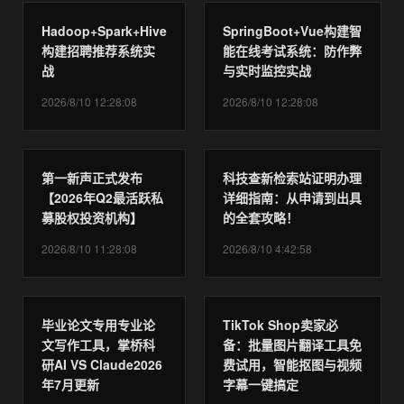
Hadoop+Spark+Hive
SpringBoot+Vue构建智
构建招聘推荐系统实
能在线考试系统：防作弊
战
与实时监控实战
2026/8/10 12:28:08
2026/8/10 12:28:08
第一新声正式发布
科技查新检索站证明办理
【2026年Q2最活跃私
详细指南：从申请到出具
募股权投资机构】
的全套攻略！
2026/8/10 11:28:08
2026/8/10 4:42:58
毕业论文专用专业论
TikTok Shop卖家必
文写作工具，掌桥科
备：批量图片翻译工具免
研AI VS Claude2026
费试用，智能抠图与视频
年7月更新
字幕一键搞定