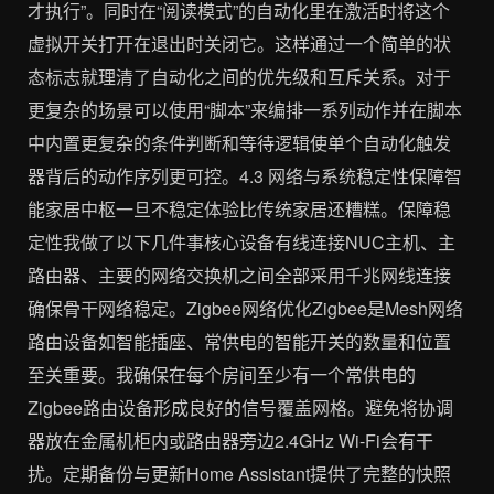
才执行”。同时在“阅读模式”的自动化里在激活时将这个
虚拟开关打开在退出时关闭它。这样通过一个简单的状
态标志就理清了自动化之间的优先级和互斥关系。对于
更复杂的场景可以使用“脚本”来编排一系列动作并在脚本
中内置更复杂的条件判断和等待逻辑使单个自动化触发
器背后的动作序列更可控。4.3 网络与系统稳定性保障智
能家居中枢一旦不稳定体验比传统家居还糟糕。保障稳
定性我做了以下几件事核心设备有线连接NUC主机、主
路由器、主要的网络交换机之间全部采用千兆网线连接
确保骨干网络稳定。Zigbee网络优化Zigbee是Mesh网络
路由设备如智能插座、常供电的智能开关的数量和位置
至关重要。我确保在每个房间至少有一个常供电的
Zigbee路由设备形成良好的信号覆盖网格。避免将协调
器放在金属机柜内或路由器旁边2.4GHz Wi-Fi会有干
扰。定期备份与更新Home Assistant提供了完整的快照