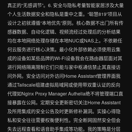
真正的“无感调节”。6. 安全与隐私考量智能家居涉及大量
个人生活数据安全和隐私是重中之重。“聪慧819”项目从
设计之初就遵循“本地优先”原则。核心数据不出门所有传
感器数据、自动化逻辑、视频流经过处理后的分析结果
均在本地网络处理存储在本地NUC或NAS上。不依赖任
何云服务进行核心决策。最小化外部依赖必须使用云集
成的设备如某些品牌的Wi-Fi设备我会在路由器层面对其
进行网络隔离限制它们只能与家中枢通信禁止其直接访
问外网。安全访问对外访问Home Assistant管理界面我
通过Tailscale组建虚拟局域网或使用带双重认证的反向
代理如Nginx Proxy Manager Authelia绝不将管理端口直
接暴露在公网。定期安全更新密切关注Home Assistant
及所用集成的安全公告及时更新修补漏洞。实操心得隐
私和安全往往需要权衡便利性。完全断网固然安全但会
失去远程查看和语音助手集成等功能。我的策略是分层