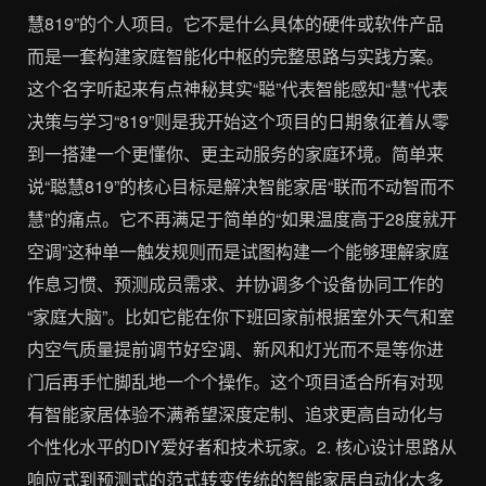
慧819”的个人项目。它不是什么具体的硬件或软件产品
而是一套构建家庭智能化中枢的完整思路与实践方案。
这个名字听起来有点神秘其实“聪”代表智能感知“慧”代表
决策与学习“819”则是我开始这个项目的日期象征着从零
到一搭建一个更懂你、更主动服务的家庭环境。简单来
说“聪慧819”的核心目标是解决智能家居“联而不动智而不
慧”的痛点。它不再满足于简单的“如果温度高于28度就开
空调”这种单一触发规则而是试图构建一个能够理解家庭
作息习惯、预测成员需求、并协调多个设备协同工作的
“家庭大脑”。比如它能在你下班回家前根据室外天气和室
内空气质量提前调节好空调、新风和灯光而不是等你进
门后再手忙脚乱地一个个操作。这个项目适合所有对现
有智能家居体验不满希望深度定制、追求更高自动化与
个性化水平的DIY爱好者和技术玩家。2. 核心设计思路从
响应式到预测式的范式转变传统的智能家居自动化大多