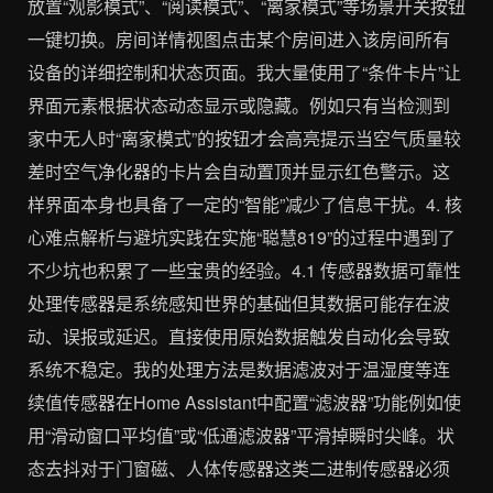
放置“观影模式”、“阅读模式”、“离家模式”等场景开关按钮
一键切换。房间详情视图点击某个房间进入该房间所有
设备的详细控制和状态页面。我大量使用了“条件卡片”让
界面元素根据状态动态显示或隐藏。例如只有当检测到
家中无人时“离家模式”的按钮才会高亮提示当空气质量较
差时空气净化器的卡片会自动置顶并显示红色警示。这
样界面本身也具备了一定的“智能”减少了信息干扰。4. 核
心难点解析与避坑实践在实施“聪慧819”的过程中遇到了
不少坑也积累了一些宝贵的经验。4.1 传感器数据可靠性
处理传感器是系统感知世界的基础但其数据可能存在波
动、误报或延迟。直接使用原始数据触发自动化会导致
系统不稳定。我的处理方法是数据滤波对于温湿度等连
续值传感器在Home Assistant中配置“滤波器”功能例如使
用“滑动窗口平均值”或“低通滤波器”平滑掉瞬时尖峰。状
态去抖对于门窗磁、人体传感器这类二进制传感器必须