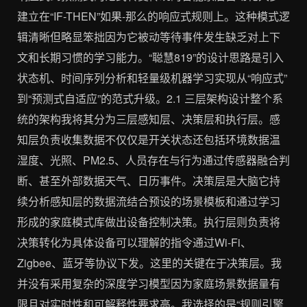
建立在“IF-THEN”如果-那么的响应式规则上。这种模式逻
辑清晰但略显笨拙因为它被动等待事件发生缺乏对上下
文和长期习惯的学习能力。“聪慧819”的设计思路是引入
状态机、时间序列分析和轻量级机器学习实现从“响应式”
到“预测式自适应”的范式升级。2.1 三层架构设计整个系
统的架构我将其分为三层感知层、决策层和执行层。感
知层负责收集数据不仅仅是开关状态还包括环境数据温
湿度、光照、PM2.5、人员存在与行为通过传感器融合判
断、甚至外部数据天气、日历事件。决策层是大脑它持
续分析感知层的数据流结合预设的场景模板和通过学习
形成的家庭模式库做出设备控制决策。执行层则负责将
决策转化为具体设备可以理解的指令通过Wi-Fi、
Zigbee、蓝牙等协议下发。这里的关键在于决策层。我
并没有采用复杂的深度学习模型因为家庭场景数据量有
限且对实时性和可解释性要求高。我选择的是“规则引擎