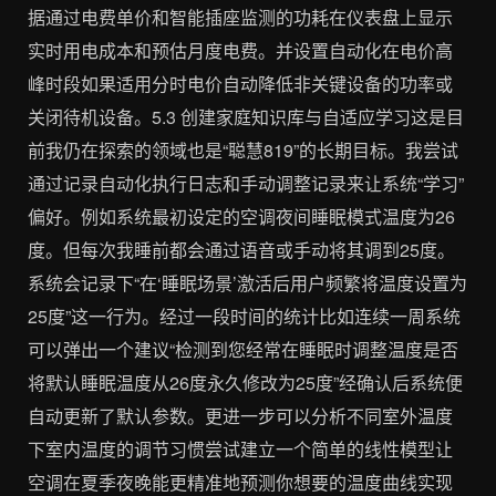
据通过电费单价和智能插座监测的功耗在仪表盘上显示
实时用电成本和预估月度电费。并设置自动化在电价高
峰时段如果适用分时电价自动降低非关键设备的功率或
关闭待机设备。5.3 创建家庭知识库与自适应学习这是目
前我仍在探索的领域也是“聪慧819”的长期目标。我尝试
通过记录自动化执行日志和手动调整记录来让系统“学习”
偏好。例如系统最初设定的空调夜间睡眠模式温度为26
度。但每次我睡前都会通过语音或手动将其调到25度。
系统会记录下“在‘睡眠场景’激活后用户频繁将温度设置为
25度”这一行为。经过一段时间的统计比如连续一周系统
可以弹出一个建议“检测到您经常在睡眠时调整温度是否
将默认睡眠温度从26度永久修改为25度”经确认后系统便
自动更新了默认参数。更进一步可以分析不同室外温度
下室内温度的调节习惯尝试建立一个简单的线性模型让
空调在夏季夜晚能更精准地预测你想要的温度曲线实现