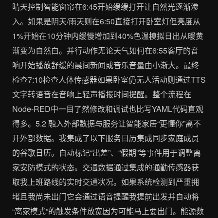
晴天控制智能窗帘在6:45开始缓缓打开让自然光逐渐渗
入。如果是阴天/雨天则在6:50直接打开卧室灯但亮度从
1%开始在10分钟内缓慢增加到40%色温模拟日出从暖黄
渐变为自然白。并行动作无论天气如何在6:55客厅的音
响开始播放舒缓的晨间新闻或音乐音量由小渐大。最终
检查7:10检查人体传感器如果卧室仍无人活动则通过TTS
文字转语音在音响上轻声播报时间提醒。整个流程在
Node-RED中一目了然修改和调试也比写YAML代码直观
得多。5.2 融入外部数据与服务让智能家居“更懂你”离不
开外部数据。我集成了以下服务日历集成同步家庭成员
的谷歌日历。自动标记“出差”、“假期”等事件用于调整离
家安防模式的状态。交通数据通过集成的通勤传感器获
取我上班路线的实时交通状况。如果系统检测到严重拥
堵且我尚未出门它会通过语音提醒我提前出发并自动将
“离家模式”的触发条件放宽因为可能马上要出门。能源数