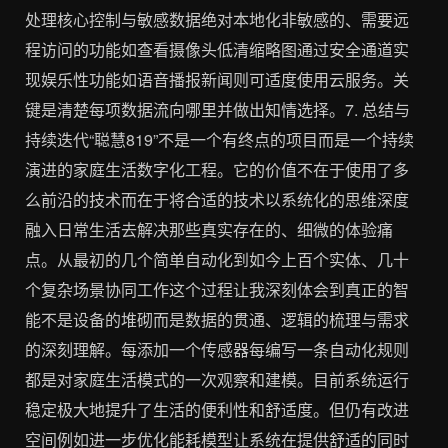
处理核心控制与敏感数据绝对本地化非敏感的、需要远
程访问的功能如查看摄像头低清缩略图通过安全通道实
现娱乐性功能如语音播报新闻则可适度使用云服务。关
键是清楚每项数据流向哪里并做出知情选择。7. 总结与
持续迭代“聪慧819”不是一个有终点的项目而是一个持续
演进的家庭生活数字化工程。它的价值不在于使用了多
么前沿的技术而在于将合适的技术以系统化的思维深度
融入日常生活去解决那些真实存在的、细微的体验痛
点。从最初的几个简单自动化到如今上百个实体、几十
个复杂场景协同工作这个过程让我深刻体会到真正的智
能不是设备的堆砌而是数据的贯通、逻辑的梳理与需求
的深刻理解。每添加一个传感器每编写一条自动化规则
都是对家庭生活模式的一次观察和建模。目前系统运行
稳定极大地提升了生活的便利性和舒适度。但仍有改进
空间例如进一步优化能耗模型让系统在提供舒适的同时