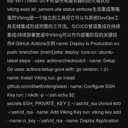
top -bn1 | head -20 # 检查所有服务器的防火墙状态
viking exec all_servers ufw status verbose生态集成策略
虽然Viking是一个独立的工具但它可以与其他DevOps工
具无缝集成形成完整的工作流。与CI/CD管道集成在持续
集成/持续部署管道中Viking可以作为部署阶段的关键组
件# GitHub Actions示例 name: Deploy to Production on:
push: branches: [main] jobs: deploy: runs-on: ubuntu-
latest steps: - uses: actions/checkoutv3 - name: Setup
Go uses: actions/setup-gov4 with: go-version: 1.21 -
name: Install Viking run: go install
github.com/d3witt/vikinglatest - name: Configure SSH
Key run: | mkdir -p ~/.ssh echo ${{
secrets.SSH_PRIVATE_KEY }} ~/.ssh/id_rsa chmod 600
~/.ssh/id_rsa - name: Add Viking Key run: viking key add
--name ci_key ~/.ssh/id_rsa - name: Deploy Application