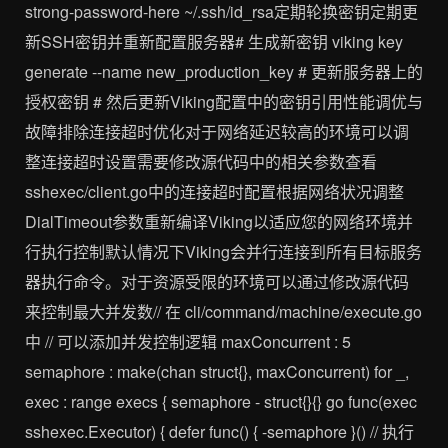
strong-password-here ~/.ssh/id_rsa定期轮换密钥定期更
新SSH密钥并重新配置服务器# 生成新密钥 viking key
generate --name new_production_key # 更新服务器上的
授权密钥 # 然后更新Viking配置中的密钥引用性能调优与
故障排除连接超时优化对于网络延迟较高的环境可以调
整连接超时设置需要修改源代码中的相关参数查看
sshexec/client.go中的连接超时配置根据网络状况调整
DialTimeout参数重新编译Viking以适应您的网络环境并
行执行控制默认情况下Viking会并行连接到所有目标服务
器执行命令。对于资源受限的环境可以通过修改源代码
来控制最大并发数// 在 cli/command/machine/execute.go
中 // 可以添加并发控制逻辑 maxConcurrent : 5
semaphore : make(chan struct{}, maxConcurrent) for _,
exec : range execs { semaphore - struct{}{} go func(exec
sshexec.Executor) { defer func() { -semaphore }() // 执行