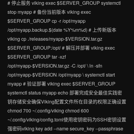
# 停止服务 viking exec $SERVER_GROUP systemctl
stop myapp # 备份当前版本 viking exec
$SERVER_GROUP cp -r /opt/myapp
/opt/myapp.backup.$(date %Y%m%d) # 上传新版本
viking cp ./releases/myapp-$VERSION.tar.gz
$SERVER_GROUP:/opt/ # 解压并部署 viking exec
$SERVER_GROUP tar -xzf
/opt/myapp-$VERSION.tar.gz -C /opt/ \ ln -sfn
/opt/myapp-$VERSION /opt/myapp \ systemctl start
myapp # 验证部署 viking exec $SERVER_GROUP
systemctl status myapp echo 部署完成安全最佳实践密
钥存储安全确保Viking配置文件所在目录的权限正确设置
chmod 700 ~/.config/viking chmod 600
~/.config/viking/config.toml使用密钥密码为SSH密钥设置
强密码viking key add --name secure_key --passphrase