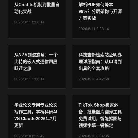
从Credits机制到批量自
解析PDF如何降本
动化实战
99%？分层架构与开源
方案实战
2026/8/11 2:28:14
2026/8/11 2:28:14
从3.3V到姿态角：一个
科技查新检索站证明办
比特的嵌入式通信四层
理详细指南：从申请到
跃迁之旅
出具的全套攻略！
2026/8/11 1:28:14
2026/8/10 4:42:58
毕业论文专用专业论文
TikTok Shop卖家必
写作工具，掌桥科研AI
备：批量图片翻译工具
VS Claude2026年7月
免费试用，智能抠图与
更新
视频字幕一键搞定
2026/8/10 2:19:49
2026/8/10 3:04:35