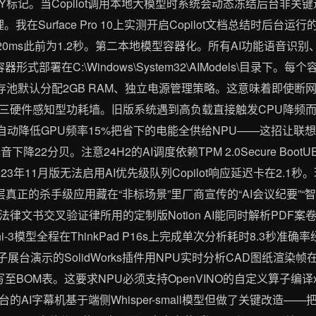
RITY标记。当Copilot调用本地大模型时系统会动态冻结后台非关键
在Surface Pro 10上实测开启Copilot文档总结时后台运行的P
升至320ms此前为1.2秒。第二本地模型容器化。所有AI功能语音
容器形式部署在C:\Windows\System32\AIModels\目录下。每个
4、专用内存池默认分配2GB RAM、独立电源管理策略。这意味着即使断网
三硬件感知型功耗墙。旧版系统遇到高负载直接触发CPU降频而2
自动降低GPU频率15%把省下的电能全供给NPU——这招让联想Yog
降22分贝。注意24H2的AI调度依赖TPM 2.0Secure Boo
23年11月版无法启用AI优先级队列Copilot响应延迟卡在2.
应用层真正的杀手级应用藏在“非标场景”里厂商宣传的“AI会议纪要”“
律文书交叉验证律所用的定制版Notion AI能同时解析PDF案
3模型全程在ThinkPad P16s上完成单次分析耗时8.3秒准确
子展台演示的SolidWorks插件用NPU实时分析CAD图纸渲染
至BOM表。这要求NPU必须支持OpenVINO的自定义算子编译x8
AI字幕机基于端侧Whisper-small模型但做了关键改造—