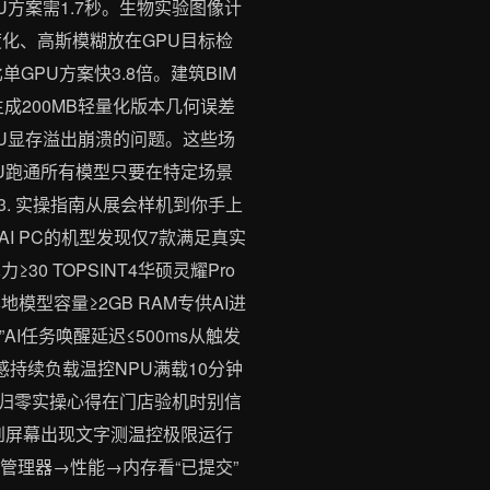
U方案需1.7秒。生物实验图像计
度化、高斯模糊放在GPU目标检
GPU方案快3.8倍。建筑BIM
钟生成200MB轻量化版本几何误差
PU显存溢出崩溃的问题。这些场
PU跑通所有模型只要在特定场景
流。3. 实操指南从展会样机到你手上
AI PC的机型发现仅7款满足真实
 TOPSINT4华硕灵耀Pro
PU本地模型容量≥2GB RAM专供AI进
”AI任务唤醒延迟≤500ms从触发
感持续负载温控NPU满载10分钟
能归零实操心得在门店验机时别信
完到屏幕出现文字测温控极限运行
务管理器→性能→内存看“已提交”