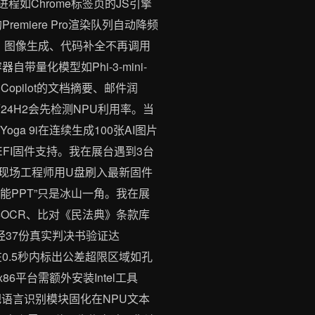
进程如Chrome标签页的JS引擎
remiere Pro渲染队列自动降频
识别、图像生成、代码补全不再调用
容器自带量化模型如Phi-3-mini-
Copilot的文档摘要、邮件润
4H2会先检测NPU利用率。当
a 9i在连续生成100张AI图片
tUEFI固件支持。我在展台遇到3台
1秒。现场工程师用U盘刷入最新固件
智能PPT”只是冰山一角。我在展
卷OCR、比对《民法典》条款库
率经37份真实判决书验证达
帧在0.5秒内标出公差超限区域如孔
6平台需额外安装Intel工具
—把语言识别模块固化在NPU文本