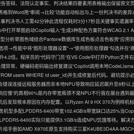
答辩、法院认定事实、判决结果四要素用表格输出保留原文页码”Co
复制表格到Word用“审阅→比较”功能自动标出与上一份判决书的差
7页民事判决书人工需42分钟此流程仅耗时3分17秒且关键事实遗漏
op中打开草图启动Copilot输入“生成3种配色方案符合WCAG 2.1 
rThief模型分析草图色域结合Pantone数据库生成色板点击色板旁“
p首选项→性能中将“图形处理器设置”→“使用图形处理器”勾选并在“
2倍。程序员的“代码守门员”在VS Code中打开Python文件右键
异常、硬编码密码输出修复建议”Copilot调用本地CodeLlam
CT * FROM users WHERE id user_id)并生成修复后代码。避
opilot会错误连接远程服务器而非本地NPU导致响应延迟飙升至8秒
pilot响应慢”的真相90%是内存带宽瓶颈不是NPU不行我在展台遇
发现根本原因在内存配置。以Ryzen AI 9 HX 370为例样机标配
机型多配LPDDR5-6400带宽102.4GB/s带宽缺口达25%当Copi
LPDDR5-6400实际只能提供3.1GB/s造成NPU饥饿等待。
手册如AMD X870E原生支持购买三星K4UBE3D4AA-MGCHL