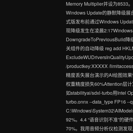
Memory Multiplier并设为
Windows Update的静默降级展
式版发布前通过Windows Up
现降级发生在凌晨2:17Windows 
DowngradeToPreviousBui
关组件的自动降级 reg add HKLM\SOF
ExcludeWUDriversInQualityUp
/productkey:XXXXX /l
精度丢失展台演示的AI绘图效果
权重精度损失60%Attenti
如stabilityai/sdxl-turbo用In
turbo.onnx --data_type FP16
C:\Windows\System32\
92%。4.4 “语音识别不准”
70%。我用音频分析仪检测发现展台