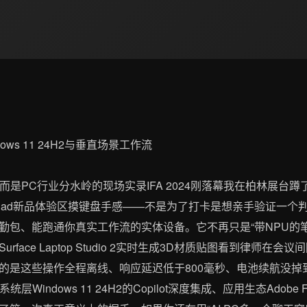
会而是PC行业分水岭的现场实录IFA 2024刚落幕我在柏林展台
Pad新品体验区摸键盘手感——不是为了打卡是想亲手验证一个判断AI
通勤包、能跑通你真实工作流的实体设备。它不再只是“带NPU的
ace Laptop Studio 2实时生成3D材质贴图看到律师在会议间
的是这些操作全程离线、响应延迟低于800毫秒、电池续航没掉
Windows 11 24H2的Copilot深度集成、应用生态Adobe Fir