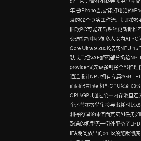
理三股力量在柏林会展中心完成了
年把iPhone当成“能打电话
录的32个真实工作流、抓取的
旧款PC可能连新系统更新都推不
交通指挥中心很多人以为AI P
Core Ultra 9 285K搭载NP
默认只把VAE解码部分扔给NPU
provider优先级强制将全部推理任
通道设计NPU拥有专属2GB 
而同配置Intel机型CPU飙到68%。Q
CPU/GPU通过统一内存池直连
个环节零等待衔接导出耗时比x86
测得的理论峰值而真实AI任务如
跑满的机型无一例外配备了LPDDR
IFA期间放出的24H2预览版彻