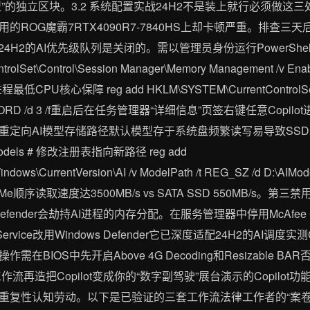
”的独立区块。3.2 系统配置实战24H2不是装上就行必须做这三处手术
ROG魔霸7RTX4090R7-7840HS上却卡顿严重。排查
H2的AI优先级队列是关闭的。需以管理员身份运行PowerShell
olSet\Control\Session Manager\Memory Management /v Enabl
最低CPU核心保障 reg add HKLM\SYSTEM\CurrentControlSet\Cont
t REG_DWORD /d 3 /f重启后在任务管理器“详细信息”页签右键任意Co
重定向AI模型存储路径默认模型存于系统盘频繁读写易导致SSD
Models # 修改注册表指向新路径 reg add
ndows\CurrentVersion\AI /v ModelPath /t REG_SZ /d D:\
e顺序读取速度达3500MB/s vs SATA SSD 550MB/s
fender会劫持AI进程的内存分配。在服务管理器中停用McAfee Core S
bytes Service改用Windows Defender它已深度适配24H2的AI调度
BIOS中先开启Above 4G Decoding和Resizable B
.3 工作流再造把Copilot变成你的“数字副驾驶”展台演示的Copilo
复性认知劳动。以下是已验证的三套工作流法律工作者的“案卷消化术