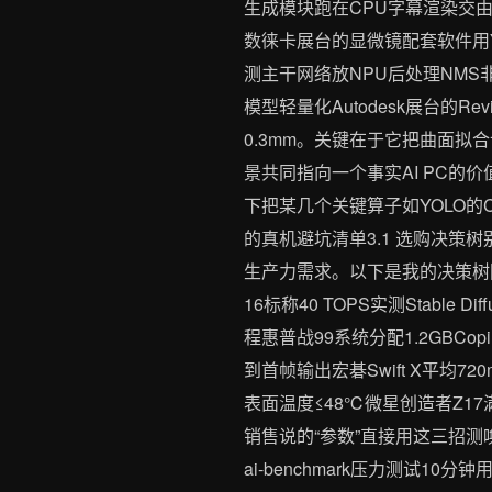
生成模块跑在CPU字幕渲染交由
数徕卡展台的显微镜配套软件用Y
测主干网络放NPU后处理NMS非
模型轻量化Autodesk展台的R
0.3mm。关键在于它把曲面拟
景共同指向一个事实AI PC的
下把某几个关键算子如YOLO的Co
的真机避坑清单3.1 选购决策树
生产力需求。以下是我的决策树附实
16标称40 TOPS实测Stable 
程惠普战99系统分配1.2GBCop
到首帧输出宏碁Swift X平均
表面温度≤48℃微星创造者Z
销售说的“参数”直接用这三招测
ai-benchmark压力测试