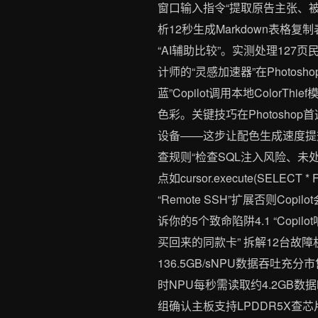
窗口输入指令“提取原告主张、被告
析12秒生成Markdown表格
“AI辅助比较”。实测处理12
计师的“灵感加速器”在Photosh
蓝”Copilot调用本地Colo
色彩。关键技巧在Photosho
设备——这步让配色生成速度提升4.
查规则“检查SQL注入风险、未处理
点如cursor.execute(SELE
“Remote SSH”扩展否则C
诉你的5个致命陷阱4.1 “Co
买回来的同款卡” 拆解12台故障机后
136.5GB/sNPU数据吞吐充分市售
时NPU每秒需读取约4.2GB数据
组确认主板支持LPDDR5X查芯片组