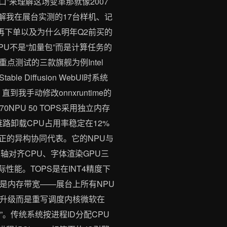
”来理解这场变革那就像2007
拆解我在展台实测的17台样机、记
再下单以及为什么明年Q2前买的
PU不是“加量包”而是计算任务的
点测试的三款旗舰为例Intel
e Diffusion WebUI时系统
手动修改onnxruntime的
70NPU 50 TOPS采用独立内存
链路卸载CPU占用率稳定在12%
5 TOPS真正的异构协同代表。它的NPU与
间轴对齐CPU、字体渲染GPU三
性能。TOPS是在INT4精度下
的是内存带宽——展台上所有NPU
H2不是升级而是重写调度内核微软在
”。传统系统按进程ID分配CPU