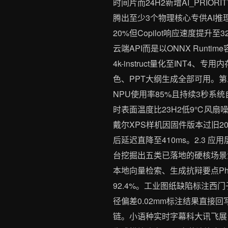
时间片而24H2新增AI_PRIO
腾出至少3个物理核心专供AI推理。我
20%但Copilot响应速度提
云端API而是以ONNX Runtime
4k-instruct量化至INT
色、PPT大纲生成全部可用。第
NPU使用率85%且持续3秒系统
时表面温度比23H2低9℃风扇噪音下
戴尔XPS样机因固件版本过旧20
后延迟直降至410ms。2.3 
台挖掘出五类已落地的硬核场景法
本地向量检索、生成抗辩要点Phi-
92.4%。工业图纸缺陷标注西门
径偏差0.02mm标注结果直接回写
链。小语种实时字幕科大讯飞展台的