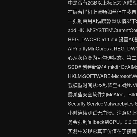
中是否有2GB以上标记为“AI模型
在展台样机上流畅如丝但在我自用的
一强制启用AI调度器默认情况下24
add HKLM\SYSTEM\CurrentContr
REG_DWORD /d 1 /f # 设置AI进程
AIPriorityMinCores /
心从灰色变为可勾选状态。第二
SSD# 创建新路径 mkdir D:\AI
HKLM\SOFTWARE\Microsoft\Wi
载模型时间从23秒降至6.8秒NVM
露某些安全软件如McAfee、Bitde
Security ServiceMalware
小时连续测试无崩溃。注意以上操作需在
务会强制fallback到CPU。3
实测中发现它真正价值在于接管重