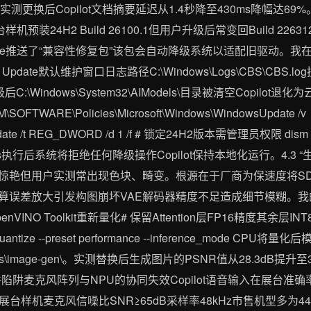
8533。实测更换后Copilot文档摘要延迟从1.4秒降至430ms降幅达69
台样机预装24H2 Build 26100.1但用户升级后常变回Build 22
date推送了“兼容性修复包”该包会自动降级系统以适配旧驱动。我在戴
Update默认维护窗口日志路径C:\Windows\Logs\CBS\CBS.l
ld降级后C:\Windows\System32\AIModels\目录被清空Copi
TWARE\Policies\Microsoft\Windows\WindowsUpdate /v
date /t REG_DWORD /d 1 /f # 锁定24H2版本需管理员权限 dism /onlin
imitaccess执行后系统将拒绝任何降级操作Copilot保持本地化运行。
惊艳但用户实测常出现色块、畸变。根源在于厂商为保速度将SDXL
on层计算误差放大引发构图崩坏VAE解码器精度不足造成细节模糊。
tel OpenVINO Toolkit重新量化# 保留Attention层FP16精度其余层INT8 m
 --quantize --preset performance --inference_mode CPU将
AIModels\image-gen\。实测替换后生成图片的PSNR值从28.3dB
的硬件陷阱麦克风阵列与NPU的协同失效Copilot语音输入在展台准
样机麦克风信噪比SNR≥65dB采样率48kHz市售机型多为44.1k