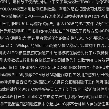
GPU。这种分工使西班牙语→中文字幕延迟压到380ms而纯CP
OLOv8n模型本地检测细胞数量。有趣的是它把图像预处理灰
极大值抑制回CPU——三段流水线让单帧处理速度达127FPS比单
evit插件用NPU加速网格简化算法。输入10GB的RVT文件12分
合计算卸载到NPU而拓扑结构校验留在CPU避免了传统方案中G
价值不在“通用能力”而在垂直领域任务的确定性加速。它不要求N
nv2D、Whisper的Attention跑得又快又稳就足以重构工作
别被“AI PC”标签忽悠盯紧这四个硬指标我在展台对比了17款标称
测数据支撑指标合格线展台实测反例为什么致命NPU有效算力≥30
Diffusion仅12 TOPS内存带宽不足LPDDR5-6400数据喂不饱N
ilot加载Phi-3时频繁OOM导致AI功能间歇性失效用户感知为“卡顿
720ms律师用语音记笔记时漏记3个关键词交互断裂破坏工作流沉浸
17满载后键盘区达53℃触控板失灵长时间创作场景下被迫降频性
唤醒延迟打开Copilot说“总结这篇文档”用手机秒表掐时间从说
10分钟用手背贴键盘F区和触控板中心超过48℃即不合格测内存分配任