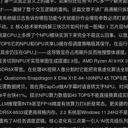
第一次真正意义上的握手。如果你还在用“AI PC多一个聊天窗口
的iPod”——漏掉了整个交互逻辑的重构。这篇文章不讲厂商通稿只
5类系统级日志告诉你哪些功能今天就能抄作业哪些参数必须盯紧
动。2. 核心技术架构拆解三块芯片如何拧成一股绳2.1 芯片层N
C就是CPU上多焊了个NPU模块实测下来完全不是这么回事。以我重
U 45 TOPS它的NPU和GPU共享L3缓存但调度策略极其保守。在运行Stabl
其余仍压在GPU上——这导致显存占用飙升反而拖慢整体速度。直到我
务切到NPU才实现单图生成提速2.3倍。AMD Ryzen AI 9 HX 3
LPDDR5X带宽。在处理4K视频人像分割时它能把背景虚化算法全
ualcomm Snapdragon X Elite X1E-84-100NPU 4
无需数据拷贝。我在用CapCut做AI字幕时语音转文字NPU、时
平台快41%。提示NPU算力数值如45 TOPS不能直接换算成实际
LLM推理需INT8甚至FP16精度有效算力打6折是常态。更关键
5X-8533或更高规格内存。2.2 系统层Windows 11 24
底重构了AI任务调度逻辑。核心变化有三点第一引入“AI优先级队列