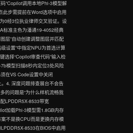
pilot调用本地Phi-3模型解
异点此步需提前在Word选项中启用
率为0经3位执业律师交叉验证。设
AA标准主色为潘通19-4052经典
应用到图层”自动创建调整图层并匹配
高级设置”中指定NPU为首选计算
选择“Copilot审查代码”输入检
a-7b模型扫描8秒内定位3处风险
坑提示必须在VS Code设置中关闭
以上。4. 深度问题排查展台不会告
到最多的问题是“为什么样机流畅我
LPDDR5X-8533带宽
lot加载Phi-3模型需1.8GB内存
解决方案不是换CPU而是更换内存模
PDDR5X-8533在BIOS中启用