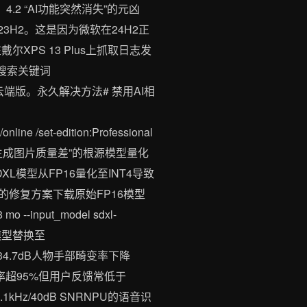
%。4.2 “AI功能突然消失”的元凶
63123H2。这是因为微软在24H2正
尔XPS 13 Plus上抓取日志发
og搜索关键词
lot退化为云端版。永久解决方法# 禁用AI相
e /set-edition:Professional
4.3 “生成图片质量差”的根源模型量化
模型从FP16量化至INT4导致
我的修复方案下载原始FP16模型
o --input_model sdxl-
量化后模型替换至
提升至34.7dB人物手部畸变率下降
确率超95%但用户反馈常低于
Hz/40dB SNRNPU的语音识