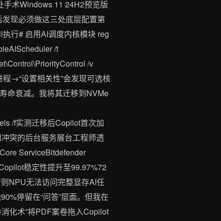
Windows 11 24H2预览版
三天后发现必须做这三处底层配置第
执行# 启用AI调度内核模块 reg
eAIScheduler /t
rol\PriorityControl /v
pilot进程→“设置相关性”会发现可选核
寿命衰减。我将其迁移到NVMe
AIModels /f实测迁移后Copilot首次加
。第三禁用冲突的后台服务展台工程师透
erviceBitdefender
实测Copilot稳定性提升至99.97%72
AR否则NPU无法访问完整显存AI任
t功能90%停留在“问答”层面。但我在
”将PDF案卷拖入Copilot