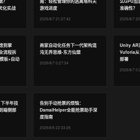
数据？
南：轻松管理你的逃离塔科夫
么GPU
与优化实战
游戏进度
准确性？
2026/8/7 21:27:42
2026/8/7 20
虑到掌
商家自动化任务下一代架构混
Unity 
全流程拆
沌无界思维-东方仙盟
Vufor
模板+自动
部署
2026/8/7 0:27:34
2026/8/7 0:
6 下半年技
告别手动抢票的烦恼：
到端侧部
DamaiHelper全能抢票助手深
度指南
2026/8/6 22:33:26