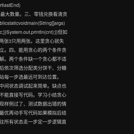
rtlastEnd)
组数据下能参加的最大数量。三、零钱兑换看清贪
voidmain(String[]args)
st%c;}}System.out.println(cnt);}}但如
是两张3只用两张。这里贪心就失
立。四、能用贪心的两个条件贪
解。两个条件缺一个贪心都不适
后依次筛选分配类分饼干、分糖
站每一步选最远可到达位置。
中间状态调试起来简单。缺点也
不能直接写代码。学习小结贪心
现样例过了、测试数据出错的情
最优再动手写代码如果模拟后结
往所有状态走一步定一步逻辑直