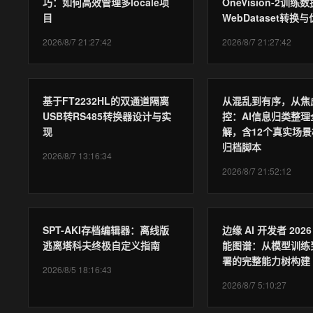
巧：如何高效管理多locale项
OneVision-2训练
目
WebDataset转换
2026/8/7 21:27:42
2026/8/7 21:27:42
基于FT2232HL的双通道隔离
从混乱到有序，从焦
USB转RS485转换器设计与实
控：AI信息归类整理
现
解，含12个真实场景
归档脚本
2026/8/7 13:16:34
2026/8/7 21:52:12
SPT-AKI存档编辑器：离线版
边缘 AI 开发者 202
逃离塔科夫终极自定义指南
能图谱：从模型训练
署的完整能力树构建
2026/8/5 18:16:43
2026/8/7 5:10:27