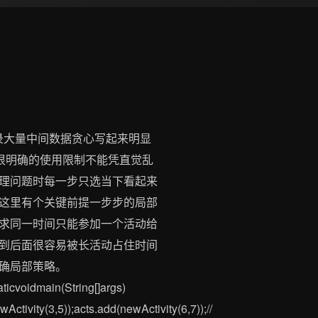
录大量中间数据贪心写起来明显
很明确的使用限制不能凭直觉乱
理问题时每一步只选当下看起来
这里有个关键前提一步步的局部
求同一时间只能参加一个活动给
到后面很容易被长活动占住时间
确局部策略。
taticvoidmain(String[]args)
Activity(3,5));acts.add(newActivity(6,7));//