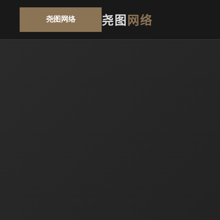
尧图
网络