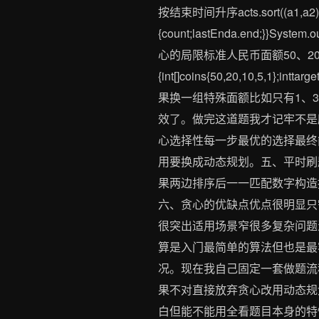
按结束时间升序acts.sort((a1,a2)-a1.en
{count;lastEnda.end;}
心的局限标准人民币面额50、20、10、5、
{int[]coins{50,20,10,5,1};inttarge
果换一组特殊面额比如只有1、3
效了。做完这道题我才记牢不是
心选择性每一步最优的选择最终
用要换成动态规划。五、平时刷
果两边排序后一一匹配数字构造
六、贪心的优缺点优点很明显只
很突出适用场景窄很多复杂问题
算是入门最简单的算法但也是最
况。现在我自己固定一套做题流
果不对直接放弃贪心改用动态规
白但能不能用全看题目本身的特