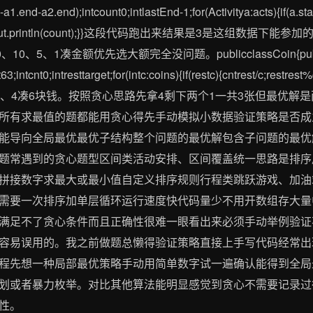
d-a2.end);intcount0;intlastEnd-1;for(Activitya:acts){if(a.sta
}System.out.println(count);}}这段代码跑出来结果是3是这
1凑金额优先选大额完全没问题。publicclassCoin{publicstatic
t63;intcnt0;intresttarget;for(intc:coins){if(restc){cntrest/c;restre
、4凑6块钱。按照贪心思路先拿4剩下两个1一共3张但最优解
所有求最值的题都能用贪心得先手动模拟小数据验证策略是否成
能导向全局最优最优子结构整个问题的最优解包含子问题的最优
题常遇到的贪心题型区间类活动安排、区间覆盖统一思路是排序
拼接数字求最大或最小值自定义排序规则行程类跳跃游戏、加油
需要一次排序加单层循环运行速度快代码量少不用开数组存大量
满足不了贪心条件而且正确性很难一眼看出来必须手动举例验证
容易误用的。我之前做题总懒得验证策略直接上手写代码经常出
程先想一种局部最优策略手动用简单数字试一遍确认能得到全局
划或者暴力枚举。对比其他算法能明显感觉到贪心不需要记录过
性。