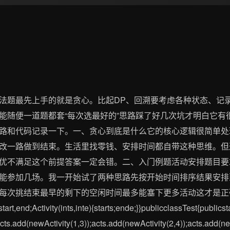
法题最先上手的就是贪心。比起DP、回溯要考虑各种状态、记
能随便一道题都套“每次选最好的”思路踩了好几次坑才明白它有
路和代码记录一下。一、贪心到底是什么它的核心逻辑很简单处
改一路做到结束。生活里找零钱、安排时间都自带这种思维。但
优不满足这个前提答案一定会错。二、入门例题活动安排题目要
能参加几场。我一开始试了两种思路先按开始时间排序结果安排
每次挑结束最早的剩下的空闲时间最多能塞下更多活动这才是正
tstart,end;Activity(ints,inte){starts;ende;}}publicclassTest{publics
acts.add(newActivity(1,3));acts.add(newActivity(2,4));acts.add(new