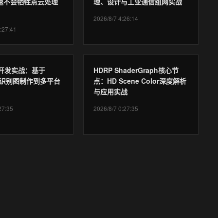
加速不会牺牲点云处理
理、设计与工业通信组网实战
2026/8/7 4:26:14
:27:41
AR开发实战：基于
HDRP ShaderGraph核心节
ia从识别图制作到多平台
点：HD Scene Color深度解析
与应用实战
27:35
2026/8/7 0:27:35