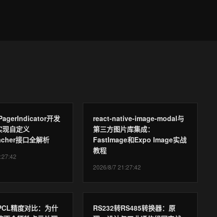
gPagerIndicator开发
react-native-image-modal与
实现自定义
第三方图片库集成：
ttacher接口全解析
FastImage和Expo Image实战
教程
:27:42
2026/8/7 21:27:42
与PCL精度对比：为什
RS232转RS485转换器：原