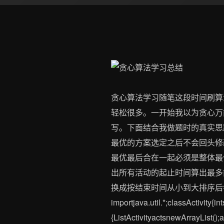
贪心算法学习随笔这段时间刷算
轻松很多。一开始我以为贪心万
写。下面结合我做题时的真实思
最优的方案选定之后不会回头修
最优最后合在一起必须是整体最
出所有活动的起止时间算出最多
换成按结束时间从小到大排序后
importjava.util.*;classActivity{in
{ListActivityactsnewArrayList();