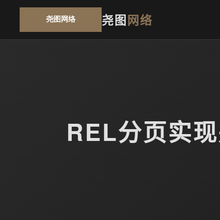
尧图
网络
REL分页实