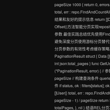
pageSize 1000 { return 0, er
total, err : repo.FindAndCountAll(ct
结果和友好的提示信息 return []D
Offset()方法智能分页实现reposi
参数 最佳实践总结优先使用Fin
避免深度分页使用游标分页替代
分页参数的有效性考虑缓存策略
PaginationResult struct { Data [
int json:total_pages } func GetU
(*PaginationResult, error) { // 
pageSize // 构建查询条件 queriers : 
件 if status, ok : filters[status
[]User{} total, err : repo.FindAnd
pageSize - 1) / pageSize return
totalPages, }, nil