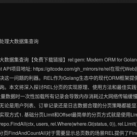
免费下载链接】rel:gem: Modern ORM for Golang - Test
Elegant API项目地址: https://gitcode.com/gh_mirrors/r
决这一问题的利器。REL作为Golang生态中的现代ORM框架提
询。本文将深入探讨REL分页的实现原理、使用方法和最佳实
大量数据时一次性加载所有记录会导致内存消耗过大网络传输缓慢
无论是用户列表、订单记录还是日志数据合理的分页策略都能显著
1. 基础分页Limit和Offset最简单的分页方式就是使用Limit()
o.FindAll(ctx, users, rel.Where(where.Gt(status, 0)), rel.Limit(1
 )2. 智能分页FindAndCountAll对于需要显示总页数的场景REL提供了Fin