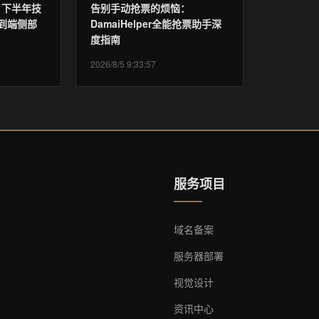
6 下半年技
告别手动抢票的烦恼：
到端侧部
DamaiHelper全能抢票助手深
度指南
2026/8/5 9:33:57
服务项目
域名备案
服务器部署
视觉设计
资讯中心