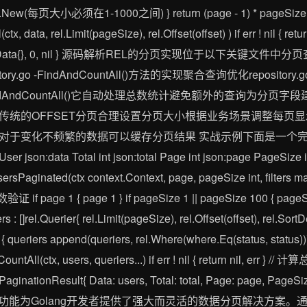
rors.New(每页大小必须在1-1000之间) } return (page - 1) * pageSize
x, data, rel.Limit(pageSize), rel.Offset(offset) ) if err ! nil { retur
ata{}, 0, nil } 源码解析REL的分页实现位于以下关键文件中分页查询构
tory.go -FindAndCountAll()方法的实现聚合查询优化reposit
dAndCountAll()它自动处理总数统计避免额外的查询为分页
传统的OFFSET分页合理设置分页大小根据业务场景调整每页
对于变化不频繁的数据可以缓存分页结果 实战示例下面是一个完整
]User json:data Total int json:total Page int json:page PageSize
sersPaginated(ctx context.Context, page, pageSize int, filters map
参数验证 if page 1 { page 1 } if pageSize 1 || pageSize 100 { pageSiz
[]rel.Querier{ rel.Limit(pageSize), rel.Offset(offset), rel.So
]; ok { queriers append(queriers, rel.Where(where.Eq(status, sta
CountAll(ctx, users, queriers...) if err ! nil { return nil, err } //
 PaginationResult{ Data: users, Total: total, Page: page, PageS
 } 结语REL分页功能为Golang开发者提供了强大而灵活的数据分页解