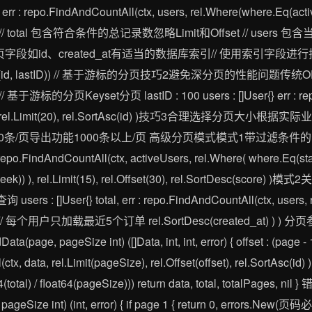
r : repo.FindAndCountAll(ctx, users, rel.Where(where.Eq(active,
Desc(id) ) // total 包含符合条件的总记录数忽略Limit和Offset //
d、created_at有适当的数据库索引// 使用索引字段进行排序和分页 re
e.Gt(id, lastID)) // 基于游标的分页技巧2避免深分页的性能
Keyset分页 lastID : 100 users : []User{} err : repo.Fi
lastID)), rel.Limit(20), rel.SortAsc(id) )技巧3合理选
-500条/页导出功能1000条以上/页 高级分页模式模式1带过滤条件
 : repo.FindAndCountAll(ctx, activeUsers, rel.Where( where.Eq(sta
stWeek)) ), rel.Limit(15), rel.Offset(30), rel.SortDesc
User{} total, err : repo.FindAndCountAll(ctx, users, rel.L
Limit(5), // 每个用户只加载最近5个订单 rel.SortDesc(created_
e, pageSize int) ([]Data, int, int, error) { offset : (page - 1)
x, data, rel.Limit(pageSize), rel.Offset(offset), rel.SortAsc(id) ) if e
oat64(total) / float64(pageSize))) return data, total, tota
eSize int) (int, error) { if page 1 { return 0, errors.New(页码