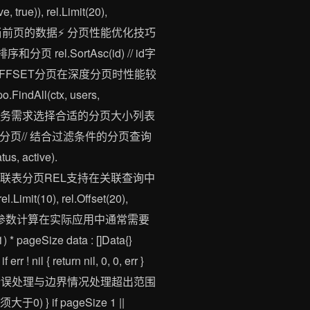
 true)), rel.Limit(20),
 users 包含当前页的数据⚡ 分页性能优化技巧
l.SortAsc(id) // id字
问题传统OFFSET分页在深度分页时性能较
ndAll(ctx, users,
择分页大小根据实际业务需求选择合适的分页大小列表
的分页// 结合过滤条件的分页查询
tus, active).
(score) )模式2关联表分页REL支持在关联查询中
imit(10), rel.Offset(20),
at) ) ) 分页参数计算在实际应用中通常需要
 * pageSize data : []Data{}
rr ! nil { return nil, 0, 0, err }
lPages, nil }️ 错误处理与边界情况处理超出范围
必须大于0) } if pageSize 1 ||