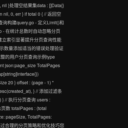
, nil }处理空结果集data : []Data{}
n nil, 0, err } if total 0 { // 返回空
建query.go - 定义Limit()和
ory.go - 在统计总数时自动忽略分页
字段建立索引显著提升分页查询性能
显示数量添加适当的错误处理验证
的用户分页查询示例type
 int json:page_size TotalPages
[string]interface{})
e 20 } offset : (page - 1) *
rtDesc(created_at), } // 添加过滤条
tus))) } // 执行分页查询 users :
 计算总页数 totalPages : (total
ize: pageSize, TotalPages:
决方案。通过合理的分页策略和优化技巧您