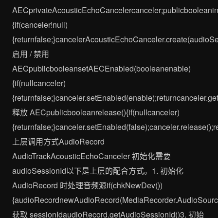
AECprivateAcousticEchoCancelercanceler;publicbooleanin
{if(canceler!null)
{returnfalse;}cancelerAcousticEchoCanceler.create(audioSes
启用 / 禁用
AECpublicbooleansetAECEnabled(booleanenable)
{if(nullcanceler)
{returnfalse;}canceler.setEnabled(enable);returncanceler.ge
释放 AECpublicbooleanrelease(){if(nullcanceler)
{returnfalse;}canceler.setEnabled(false);canceler.release();re
上层调用方式AudioRecord
AudioTrackAcousticEchoCanceler 初始化需要
audioSessionId以下是上层的配合方式。1. 初始化
AudioRecord 时处理音频源if(chkNewDev())
{audioRecordnewAudioRecord(MediaRecorder.AudioSource
获取 sessionIdaudioRecord.getAudioSessionId()3. 初始