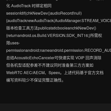
化 AudioTrack 时绑定相同
sessionIdif(chkNewDev()audioRecord!null)
{audioTracknewAudioTrack(AudioManager.STREAM_VOICE
版本检查工具方法publicstaticbooleanchkNewDev()
{returnandroid.os.Build.VERSION.SDK_INT16;}所需权
限uses-
permissionandroid:nameandroid.permission.RECORD_AU
总结AcousticEchoCanceler可快速实现 VOIP 回声消除
但各机型适配参差不齐建议同时准备第三方方案如
WebRTC AEC/AECM、Speex。上述代码基于官方文档
编写资料较少不保证完整正确性。