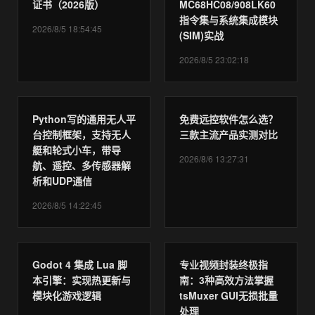
证书（2026版）
MC68HC08/908LK60
指令集与系统集成模块
2026/8/5 18:54:45
(SIM)实战
2026/8/5 23:02:18
Python写的通用无人平
免费远控软件怎么选？
台控制框架，支持无人
三款主流产品实测对比
艇和轮式小车，带导
2026/8/6 13:27:31
航、遥控、多传感器解
析和UDP通信
2026/8/5 14:22:45
Godot 4 集成 Lua 脚
专业视频封装终极指
本引擎：实现热更新与
南：3种高效方法掌握
模块化游戏逻辑
tsMuxer GUI无损批量
处理