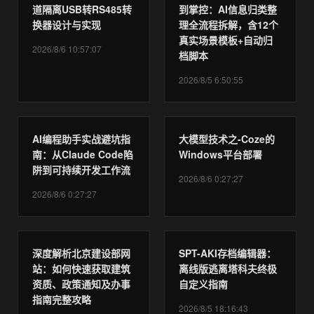
道隔离USB转RS485转
到掌控：AI信息归类整
换器设计与实现
理全流程拆解，含12个
真实场景模板+自动归
2026/8/6 10:57:07
档脚本
2026/8/5 6:50:55
AI编程助手实战避坑指
大模型技术之-Coze的
南：从Claude Code陷
Windows平台部署
阱到可持续开发工作流
2026/8/6 0:27:27
2026/8/6 0:27:27
深度解析北京建设部网
SPT-AKI存档编辑器：
站：如何快速获取建筑
离线版逃离塔科夫终极
资质、政策通知及办事
自定义指南
指南完整攻略
2026/8/5 18:16:43