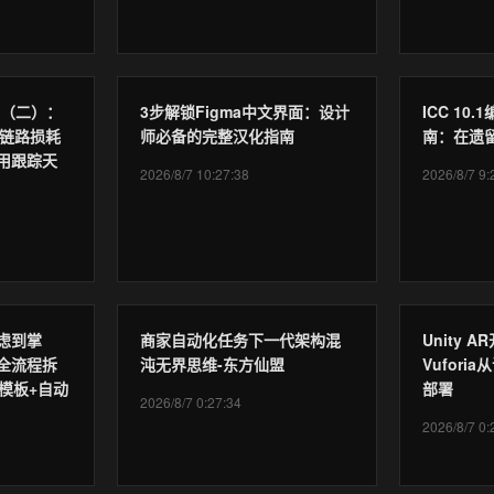
号（二）：
3步解锁Figma中文界面：设计
ICC 10
O链路损耗
师必备的完整汉化指南
南：在遗
用跟踪天
2026/8/7 10:27:38
2026/8/7 9:
虑到掌
商家自动化任务下一代架构混
Unity 
全流程拆
沌无界思维-东方仙盟
Vufor
模板+自动
部署
2026/8/7 0:27:34
2026/8/7 0: