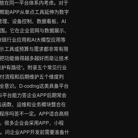
放在同一平台体系内考虑。对于
以帮助APP从单点工具延伸为数字
管理、设备控制、数据看板、AI
察范围。它在企业官网与数据展示、
链行业应用和AI大模型应用等
示工具或预算与需求都非常有限
是把功能做得越多越好而是让技术
维护有路径”。附录五个常见行业
交付流程和后期维护五个维度判
。D-coding这类具备平台
S平台能力答企业APP后期常会
云函数、运维和业务模块整合在
程序吗答不一定。APP适合高频
。很多企业会采用APP、小程
设。问企业APP开发前需要准备什