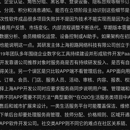
、企业认证、角色分组、黑名单、登录设备、隐私合规等细节订
、分润、积分和消息通知。能否在立项阶段主动识别这些细节是
一次性软件成品很多项目失败并不是因为技术不能实现而是因为企业
会随着用户反馈、市场变化、内部流程调整不断迭代。早期版本需
数据分析、会员精细化运营、设备控制或AI助手。如果架构在
展路径也能说明这一点。其研发主体上海担路网络科技有限公司创立于
19年团队多年围绕企业数字化工具持续建设并形成软件开发Paa
P开发靠谱公司推荐对象时服务商是否有持续研发投入、是否有
得关注。另一个误区是只比较APP端不看管理后台。APP面向
、订单、会员、门店、服务人员、活动、审核、内容、报表、权
择上海APP开发公司时应要求服务商同步说明用户端、管理端
不同APP需要不同方法**典型案例**在O2O生活服务类项目中
售后和城市扩展来设计。一类生活服务平台可能覆盖保洁、维修
下单后台却要处理服务商管理、技师分配、价格规则、区域开通
APP软件开发公司。社交类APP则不同它的难点在社区关系链