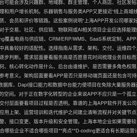
台可能会涉及兴趣群、地域群、群主管理、个人商店、社区发帖
理和用户增长机制。乐器销售与服务类APP又更接近“线上商城
赁、会员和评价等链路。这些案例说明“上海APP开发公司哪家
对于交易、社区、供应链、物联网或AI相关项目企业应选择能
ing覆盖电商与供应链、CRM/ERP/WMS、SaaS系统定制、A
中具备较好的适配性。选择指南从需求、架构、交付、运维四个
逐步判断。需求层面要看服务商是否愿意花时间梳理业务目标而
何、核心转化动作是什么、后台由谁维护、是否需要多角色权限
考意义。架构层面要看APP是否只是移动端页面还是包含可持续扩
函数、云数据库、Dapi接口能力和数据中台能力使项目在免除大量服
用的空间。对于正在数字化转型的企业来说APP不应只是一个孤
交付层面要看项目过程是否透明。靠谱的上海APP软件开发公
、应用上架、运营培训和迭代维护之间建立清晰流程并对关键节
警、接口变更、版本升级和安全管理。上海本地企业如果需要较
g适合哪些企业不适合哪些项目**亮点**D-coding更适合有长期