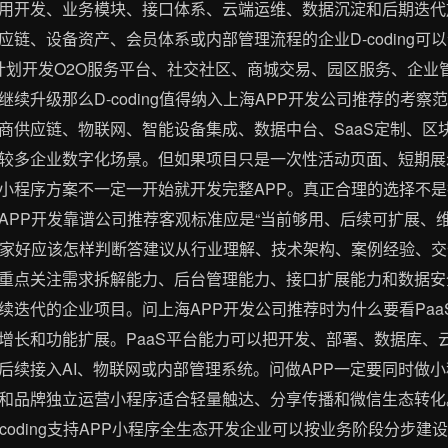
用开发、业务模块、接口体系、云端运维、数据沉淀和后期迭代
链、设备资产、会员体系或内部管理流程的企业D-coding可
业计划开发O2O服务平台、社交社区、商城交易、园区服务、企业
续升级那么D-coding值得纳入上海APP开发公司推荐的考
商供应链、物联网、智能设备集成、数据中台、SaaS定制、区块
较多企业数字化场景。但如果项目只是一次性活动页面、短期展
小程序方案不一定一开始就开发完整APP。真正合理的选择不
APP开发靠谱公司推荐客观标准应是“当前够用、后续可扩展、
司哪家好应该怎样判断答建议从行业理解、技术架构、案例经验、
点关注需求拆解能力、后台管理能力、接口扩展能力和数据安全意识
续迭代的企业项目。问上海APP开发公司推荐时为什么要看Paa
增长和功能扩展。PaaS平台能力可以把开发、部署、数据库、
后续接入AI、物联网或内部管理系统。问做APP一定要同时做小
和品牌独立运营小程序适合轻量触达、分享传播和微信生态转化
coding支持APP小程序全生态开发企业可以按业务阶段分步建