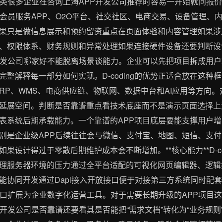
一类很多企业在咨询上海APP开发公司推荐时容易一开始就问报价
、会员服务APP、O2O平台、社交社区、电商交易、设备管理、
果只是做信息展示和预约留资重点在页面体验和内容管理如果涉
、权限体系、财务规则和异常处理如果连接硬件设备还要判断设
开发公司哪家好不能脱离场景谈能力。企业可以先把项目拆成用
整解释每一部分如何实现。D-coding的优势正适合放在这种
ERP、WMS、电商供应链、物联网、数据中台和AI应用等方向
延展空间。判断是否靠谱重点看技术底座而不是演示页面选择上
表系统后期承载能力。一个靠谱的APP项目底层要能支撑用户
别是企业级APP后续往往会与微信、支付宝、地图、短信、支付
计得过于零散后期维护成本会不断增加。**核心能力**D-coding
理服务器环境的压力通过全平台适配的可视化网页编辑器、逻辑
能协同开发通过Dapi接入开放接口便于对接第三方系统同时配套
入口扩展为企业数字化运营工具。对于需要长期升级的APP项目
开发公司是否靠谱还要看其是否能把“需求文档”转化为“业务规