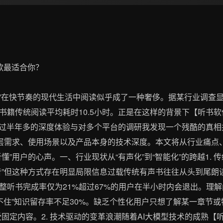
虑”在快节奏的现代生活中阅读似乎成了一种奢侈。据某行业调查显
的书籍传统阅读平均耗时10.5小时。正是在这样的背景下【听书
而经过半年多的深度体验与对多个平台的调研我发现一个残酷的真
深层需求、使用场景以及产品本身的技术深度。本文将从行业痛点
懂”用户的心声。一、行业现状从“有声化”到“智能化”的跨越1.
音”但这种方式存在明显局限信息过载传统有声书往往从头到尾朗
整听书完成率仅为21%超过67%的用户在半小时内会退出。理
“记不住”知识留存率不足30%。缺乏个性化用户只想了解某一章节
固定内容。2. 技术驱动的变革浪潮随着AI大模型技术的成熟【