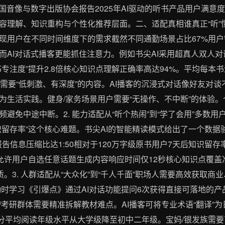
中国音像与数字出版协会报告2025年AI驱动的听书产品用户满意
容理解、知识重构与个性化推荐层面。二、适配真相谁真正“听”懂
现用户在不同时间维度下的需求截然不同通勤场景占比67%用户
而AI对话式播客更能抓住注意力。例如书尖AI采用超真人双人
专注度”提升2.8倍核心知识点理解正确率高达94%。平均每本
户需要“低刺激、有深度”的内容。AI播客的沉浸式对话像好友对
为生活实践。健身/家务场景用户需要“无操作、不中断”的体验
避免中途中断。2. 能力适配从“听个热闹”到“学了会用”多数用
留存率”这个核心难题。书尖AI的智能精读模式给出了一个数据
告信息压缩比达1:50相对于120万字级原书用户7天后知识留存
允许用户自选任意话题生成内容响应时间仅12秒核心知识点覆盖准
质。3. 人群适配从“大众化”到“千人千面”职场人需要高效获取
通勤时学习《引爆点》通过AI对话功能提问6次获得直接可落地的
/考研群体需要精准拆解教材难点。AI播客可将专业术语“翻译”
至1.7分平均阅读年级水平从大学级降至初中二年级。宝妈/银发族