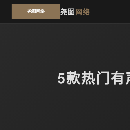
尧图
网络
5款热门有