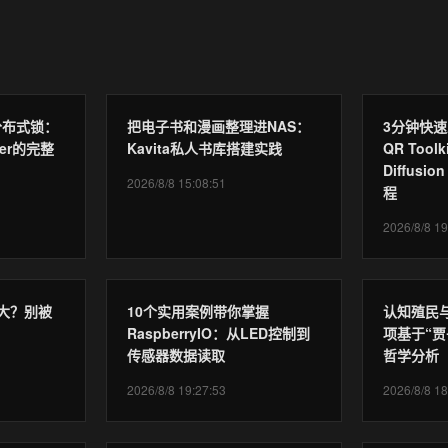
现分布式锁：
把电子书和漫画整理进NAS：
3分钟快速上
per的完整
Kavita私人书库搭建实践
QR Toolki
Diffus
2026/8/8 15:08:51
程
2026/8/8 19
大？别被
10个实用案例带你掌握
认知殖民
RaspberryIO：从LED控制到
项基于“贾
传感器数据读取
哲学分析
2026/8/8 19:27:53
2026/8/8 18