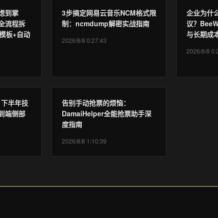
虑到掌
3步搞定网易云音乐NCM格式限
企业为什
全流程拆
制：ncmdump解密实战指南
议？BeeW
模板+自动
与长期成
2026/8/8 0:27:43
2026/8/8 0:
6 下半年技
告别手动抢票的烦恼：
到端侧部
DamaiHelper全能抢票助手深
度指南
2026/8/8 1:10:39