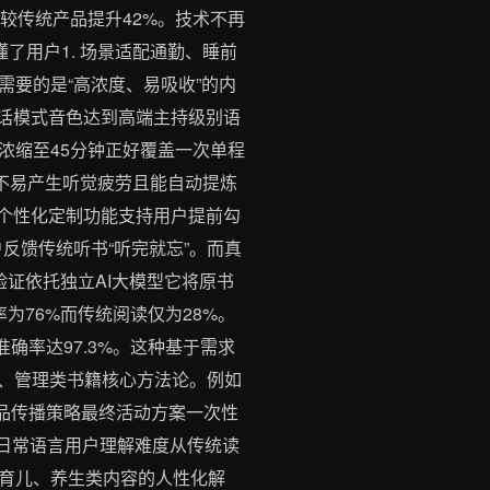
度较传统产品提升42%。技术不再
了用户1. 场景适配通勤、睡前
需要的是“高浓度、易吸收”的内
对话模式音色达到高端主持级别语
书浓缩至45分钟正好覆盖一次单程
谈不易产生听觉疲劳且能自动提炼
。个性化定制功能支持用户提前勾
户反馈传统听书“听完就忘”。而真
验证依托独立AI大模型它将原书
率为76%而传统阅读仅为28%。
确率达97.3%。这种基于需求
商业、管理类书籍核心方法论。例如
产品传播策略最终活动方案一次性
为日常语言用户理解难度从传统读
需要育儿、养生类内容的人性化解