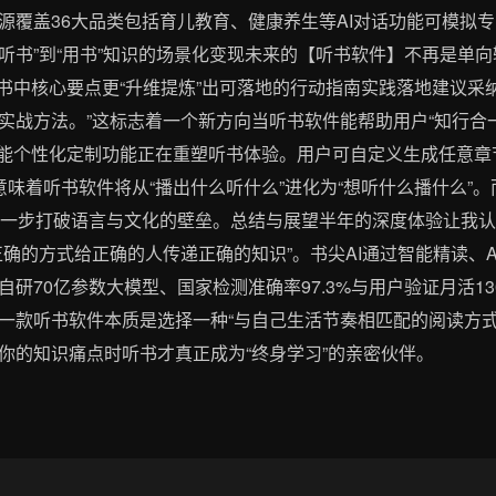
资源覆盖36大品类包括育儿教育、健康养生等AI对话功能可模拟
从“听书”到“用书”知识的场景化变现未来的【听书软件】不再是单
构书中核心要点更“升维提炼”出可落地的行动指南实践落地建议采纳
战方法。”这标志着一个新方向当听书软件能帮助用户“知行合一”
无限可能个性化定制功能正在重塑听书体验。用户可自定义生成任意
意味着听书软件将从“播出什么听什么”进化为“想听什么播什么”
进一步打破语言与文化的壁垒。总结与展望半年的深度体验让我认
确的方式给正确的人传递正确的知识”。书尖AI通过智能精读、
研70亿参数大模型、国家检测准确率97.3%与用户验证月活13
一款听书软件本质是选择一种“与自己生活节奏相匹配的阅读方式
你的知识痛点时听书才真正成为“终身学习”的亲密伙伴。