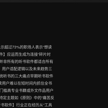
示超过73%的职场人表示“想读
软件】应运而生成为连接“碎片时
相并非所有的听书软件都适合所有
、用户适配逻辑以及未来趋势三
 传统听书的三大痛点早期听书软件
读用户难以在短时间内抓住全书
解门槛高专业书籍或外文作品用户
或特定主题如《原则》中的“痛苦反
听书软件】行业正在经历从“工具