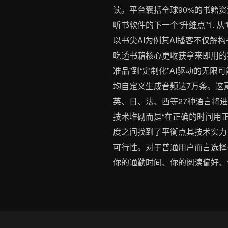
读。平台囊括全球90%的书籍
听书软件的下一个“升维点”1. 
以书尖AI为例其AI播客不仅解
吃透书籍核心更收获拿来即用的实
准品”到“定制化”AI驱动的
均自定义生成音频达7万条。这
英、日、法、西等27种语言将
技术堆砌而是“在正确的时间用正
度之间找到了平衡点其技术实力自
可行性。对于普通用户而言选择
你的通勤时间、你的阅读偏好、