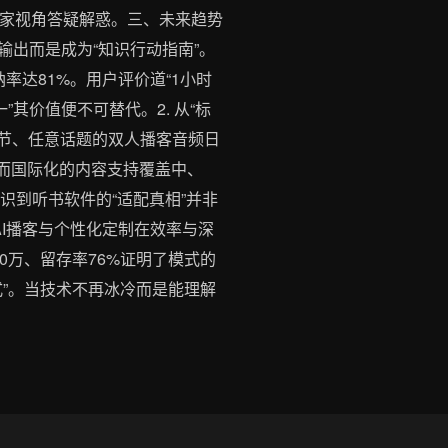
专家视角答疑解惑。三、未来趋势
向输出而是成为“知识行动指南”。
率达81%。用户评价道“1小时
其价值便不可替代。2. 从“标
章节、任意话题的双人播客音频日
。而国际化的内容支持覆盖中、
识到听书软件的“适配真相”并非
AI播客与个性化定制在效率与深
0万、留存率76%证明了模式的
”。当技术不再冰冷而是能理解