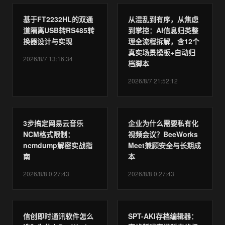
基于FT2232HL的双通
从混乱到有序，从焦虑
道隔离USB转RS485转
到掌控：AI信息归类整
换器设计与实现
理全流程拆解，含12个
真实场景模板+自动归
2026/8/7 13:16:34
档脚本
2026/8/7 21:52:12
3步搞定网易云音乐
企业为什么需要私有化
NCM格式限制：
视频会议？BeeWorks
ncmdump解密实战指
Meet兼顾安全与长期成
南
本
2026/8/8 0:27:43
2026/8/8 0:27:43
信创即时通讯软件怎么
SPT-AKI存档编辑器：