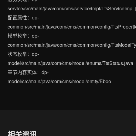
service/src/main/java/com/cms/service/impl/TtsServiceImpl
配置属性：dp-
common/src/main/java/com/cms/common/config/TtsPropert
模型枚举：dp-
common/src/main/java/com/cms/common/config/TtsModelT
状态枚举：dp-
model/src/main/java/com/cms/model/enums/TtsStatus.java
章节内容实体：dp-
model/src/main/java/com/cms/model/entity/Eboo
相关资讯