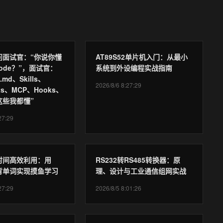
问面试官：“你说你懂
AT89S52单片机入门：从最小
 Code？”，面试官：
系统到外设编程实战指南
.md、Skills、
2026/8/6 8:27:29
nts、MCP、Hooks、
s 这些我都懂”
27:29
时间高效利用：用
RS232转RS485转换器：原
卡背单词实现摸鱼学习
理、设计与工业通信组网实战
27:29
2026/8/5 8:01:26