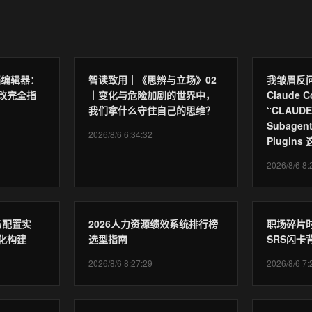
档编辑器：
智读致用｜《思辨与立场》02
我皱眉反
改完全指
｜变化与危险加剧的世界中，
Claude
我们拿什么守住自己的思维？
“CLAUDE
Subage
2026/8/6 6:34:32
Plugin
2026/8/6 8:
与配置实
2026人力资源绩效系统排行榜
职场碎片
化构建
选型指南
SRS闪
2026/8/6 8:27:29
2026/8/6 7: