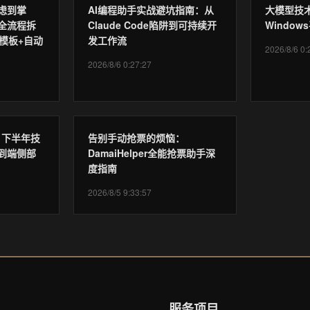
虑到掌
AI编程助手实战避坑指南：从
大模型技术
全流程拆
Claude Code陷阱到可持续开
Windo
模板+自动
发工作流
2026/8/6 0:
2026/8/6 0:27:27
6 下半年技
告别手动抢票的烦恼：
到端侧部
DamaiHelper全能抢票助手深
度指南
2026/8/5 9:33:57
服务项目