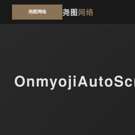
尧图
网络
OnmyojiAut