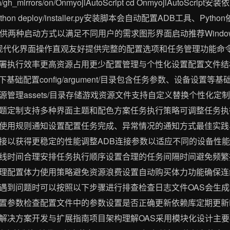
om/gh_mirrors/on/OnmyojiAutoScript cd OnmyojiAutoScript安装依
本python deploy/installer.py安装脚本会自动配置ADB工具
供两种启动方式以满足不同用户的需求图形界面启动推荐Windo
I设计的现代化界面操作直观友好提供完整的配置选项和任务管理功能命令行
署执行效率更高资源占用更少配置管理与个性化设置配置文件结
下基础配置config/argument/目录包含任务参数、设备设置等基
管理assets/目录存储游戏资源文件支持自定义替换个性化定
题定制支持多种界面主题和配色方案任务执行策略可调整任务执
使用规则通知设置配置任务完成、异常情况的通知方式最佳实践
接以获得更稳定的性能调整ADB连接参数以适应不同的设备性
线时间合理安排任务执行顺序设置合理的任务间隔时间避免频繁
理配置体力使用策略避免资源浪费设置自动购买体力功能确保连
遇到问题时可以按照以下步骤进行排查检查日志文件OAS会生
置参数检查配置文件中的参数设置是否正确更新依赖库定期更新Py
解决方案开发与扩展指南项目架构理解OAS采用模块化设计主