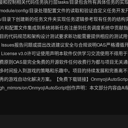
设备连接和控制相关代码任务执行层tasks/目录包含所有具体任务的实现用
dule/config/目录处理配置文件的读取和验证自定义任务
ks/目录下创建新的任务文件夹实现任务逻辑参考现有任务的结
需的图片和配置文件集成到系统将新任务注册到任务调度系统中贡献
目的代码规范和架构设计测试要求新功能需要提供相应的测试用
b Issues报告问题或提出改进建议安全与合规说明OAS严格
ublic License v3.0许可证使用声明本软件仅供学习交流使用
则OAS是完全免费的开源软件任何收费行为都与项目无关通过合理使用O
多时间投入到游戏的策略和乐趣中。项目的持续发展和完善离不
动化解决方案。【免费下载链接】OnmyojiAutoScriptOnmyoji
.com/gh_mirrors/on/OnmyojiAutoScript创作声明：本文部