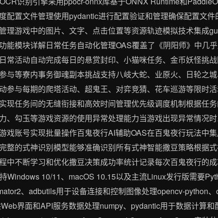
识别引擎采用ppocr-onnx库基于ONNX Runtime和Padd
配置文件管理使用pydantic进行配置验证和管理确保配置文
高效管理游戏中的图片、文字、点击位置等资源轨迹模拟技术集成g
功能模块详解日常任务自动化管理OAS覆盖了《阴阳师》中几
日常活动自动完成每日的悬赏封印、小猫咪任务、金币妖怪挑战
参与等寮内事务御魂副本挑战支持八岐大蛇、业原火、日轮之城
动参与每期的爬塔活动、超鬼王、对弈竞猜、花车巡游等限时活
实现任务间的无缝衔接和高效时间管理优先级调度机制根据任务
力、勾玉等游戏资源的使用异常处理能力当游戏出现异常情况时
游戏账号实现批量操作百鬼夜行AI辅助OAS在百鬼夜行玩法中集
完整的式神识别模型能够准确识别所有式神智能撒豆策略根据式
程中不断学习和优化撒豆决策成功率统计记录每次百鬼夜行的成
dows 10/11、macOS 10.15以及主流Linux发行版需要Py
tor2、adbutils用于设备连接和控制图像处理opencv-python、
orn提供Web界面和API服务数据处理numpy、pydantic用于数