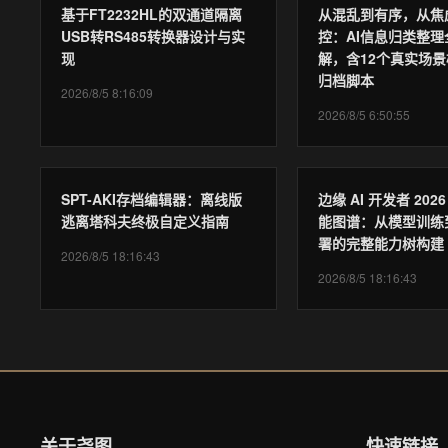
基于FT2232HL的双通道隔离
从混乱到有序，从焦
USB转RS485转换器设计与实
控：AI信息归类整理
现
解，含12个真实场景
归档脚本
2026/8/5 8:16:09
2026/8/5 6:50:55
SPT-AKI存档编辑器：离线版
边缘 AI 开发者 202
逃离塔科夫终极自定义指南
能图谱：从模型训练
署的完整能力树构建
2026/8/5 18:16:43
2026/8/5 18:16:43
关于尧图
快速链接