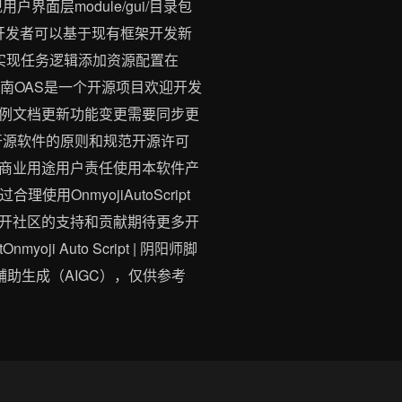
户界面层module/gui/目录包
开发开发者可以基于现有框架开发新
构实现任务逻辑添加资源配置在
指南OAS是一个开源项目欢迎开发
例文档更新功能变更需要同步更
遵循开源软件的原则和规范开源许可
不得用于商业用途用户责任使用本软件产
nmyojiAutoScript
开社区的支持和贡献期待更多开
 Auto Script | 阴阳师脚
分内容由AI辅助生成（AIGC），仅供参考