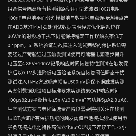
组合信号隔离所有检测线路使用π型滤波器100Ω电阻
100nF电容地平面分割模拟地与数字地单点连接连接点选
在ADC基准地引脚处测试数据表明经过优化后系统在
30V/m的射频场干扰下仍能保持稳定工作误触发率低于
0.1ppm。5. 系统验证与故障注入测试完整的保护系统需
要经过严苛验证过压触发测试使用可编程电源逐步提升
电压至4.35V±10mV记录响应时间恢复特性测试在触发保
护后以0.1V步进降低电压验证系统自恢复阈值瞬态干扰
测试注入1kHz方波噪声幅度±500mV确保不误触发实测
某案例数据测试项目标准要求实测结果OVP响应时间
100μs82μs平衡精度±5mV±3.2mV静态功耗5μA2.8μA6.
生产测试方案与老化筛选量产阶段需要特别关注在线测
试ICT验证所有保护功能的触发阈值电池模拟测试使用电
子负载模拟电池特性高温老化85℃环境下连续工作72小