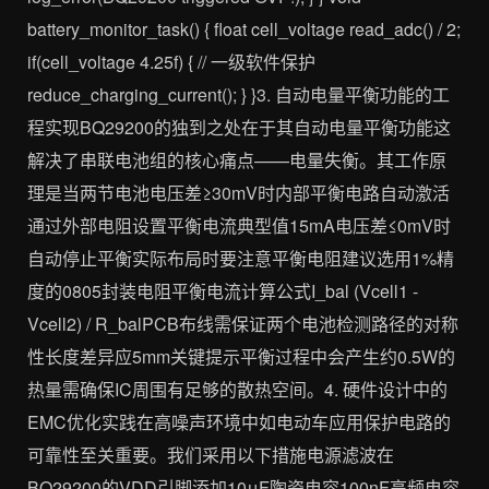
battery_monitor_task() { float cell_voltage read_adc() / 2;
if(cell_voltage 4.25f) { // 一级软件保护
reduce_charging_current(); } }3. 自动电量平衡功能的工
程实现BQ29200的独到之处在于其自动电量平衡功能这
解决了串联电池组的核心痛点——电量失衡。其工作原
理是当两节电池电压差≥30mV时内部平衡电路自动激活
通过外部电阻设置平衡电流典型值15mA电压差≤0mV时
自动停止平衡实际布局时要注意平衡电阻建议选用1%精
度的0805封装电阻平衡电流计算公式I_bal (Vcell1 -
Vcell2) / R_balPCB布线需保证两个电池检测路径的对称
性长度差异应5mm关键提示平衡过程中会产生约0.5W的
热量需确保IC周围有足够的散热空间。4. 硬件设计中的
EMC优化实践在高噪声环境中如电动车应用保护电路的
可靠性至关重要。我们采用以下措施电源滤波在
BQ29200的VDD引脚添加10μF陶瓷电容100nF高频电容