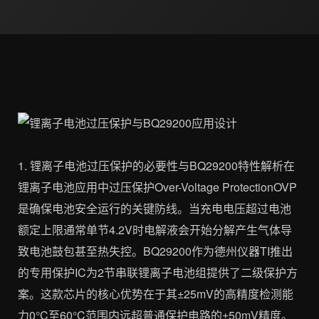
1. 锂离子电池过压保护的必要性与BQ29200特性解析在
锂离子电池应用中过压保护Over-Voltage ProtectionOVP
是确保电池安全运行的关键防线。当充电电压超过电池
额定上限通常单节4.2V时电解液会开始分解产生气体导
致电池鼓包甚至热失控。BQ29200作为德州仪器TI推出
的专用保护IC为2节串联锂离子电池组提供了二级保护方
案。这款芯片的核心优势在于其±25mV的高精度检测能
力0°C至60°C范围内远超普通保护电路的±50mV精度。