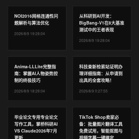
NOI2016网格连通性问
从科研到AI开发：
题解析与算法优化
BigBang-V1在8大基准
测试中的王者表现
2026/8/9 19:28:04
2026/8/9 19:28:04
Anima-LLLite完整指
科技查新检索站证明办
南：掌握AI人物姿势控
理详细指南：从申请到
制的终极技巧
出具的全套攻略！
2026/8/9 18:28:04
2026/8/9 0:27:55
毕业论文专用专业论文
TikTok Shop卖家必
写作工具，掌桥科研AI
备：批量图片翻译工具
VS Claude2026年7月
免费试用，智能抠图与
更新
视频字幕一键搞定