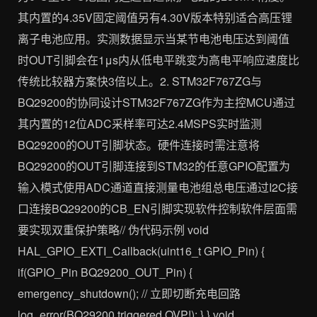
其内置的4.35V固定阈值另有4.30V版本特别适合高压锂
离子电池应用。实测数据显示当某节电池电压达到阈值
时OUT引脚会在1μs内从低电平跳变为高电平响应速度比
传统比较器方案快3倍以上。2. STM32F767ZG与
BQ29200的协同设计STM32F767ZG作为主控MCU通过
其内置的12位ADC采样率可达2.4MSPS实时监测
BQ29200的OUT引脚状态。硬件连接时需注意将
BQ29200的OUT引脚连接到STM32的任意GPIO配置为
输入模式使用ADC通道直接测量电池组总电压通过I2C接
口连接BQ29200的CB_EN引脚实现软件控制软件层面需
要实现双重保护策略// 伪代码示例 void
HAL_GPIO_EXTI_Callback(uint16_t GPIO_Pin) {
if(GPIO_Pin BQ29200_OUT_Pin) {
emergency_shutdown(); // 立即切断充电回路
log_error(BQ29200 triggered OVP!); } } void