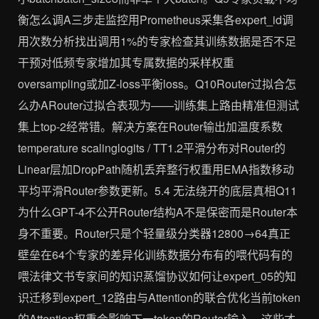
衡怎么调A三步走监控用Prometheus采集各expert_id调
用次数分析找出调用1%的专家检查其训练数据是否不足
干预对低频专家增加其专属数据的采样权重
oversampling或加Z-loss平衡loss。Q10Router过拟合怎
么办ARouter过拟合表现为——训练集上路由精准但测试
集上top-2经常错。解决方案在Router输出加温度系数
temperature scalinglogits / TT1.2平滑分布对Router的
Linear层加DropPath随机丢弃整行权重用EMA指数移动
平均平滑Router参数更新。5.4 无法绕开的底层真相Q11
为什么GPT-4不公开Router结构A不是保密而是Router本
身不重要。Router只是个轻量级分类器12800→64真正
壁垒在64个专家的差异化训练数据分布有的喂代码有的
喂法律文书专家间的知识蒸馏协议如何让expert_05的知
识迁移到expert_12路由与Attention的联合优化当前token
的Attention权重会影响下一token的Router输入。这些才