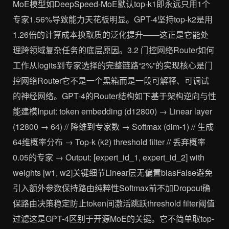
MoE模型如DeepSpeed-MoE默认top-k1即永远只用1个
专家1.56%导致能力天花板明显。GPT-4坚持top-k2是用
1.26倍的计算成本换取质的泛化提升——这正是它能处
理跨领域复杂任务的底层原因。3.2 门控网络Router如何
工作从logits到专家选择的完整链路“2%”的实现核心是门
控网络Router它不是一个黑箱而是一段可解释、可调试
的神经网络。GPT-4的Router结构如下基于架构逆向与性
能建模Input: token embedding (d12800) → Linear layer
(12800 → 64) // 降维到专家数 → Softmax (dim-1) // 生成
64维概率分布 → Top-k (k2) threshold filter // 丢弃概率
0.05的专家 → Output: [expert_id_1, expert_id_2] with
weights [w1, w2]关键细节Linear层无偏置biasFalse避免
引入额外参数保持路由纯粹性Softmax前不加Dropout确
保路由决策稳定防止token间激活跳跃threshold filter阈值
过滤这是GPT-4区别于开源MoE的关键。它不简单取top-