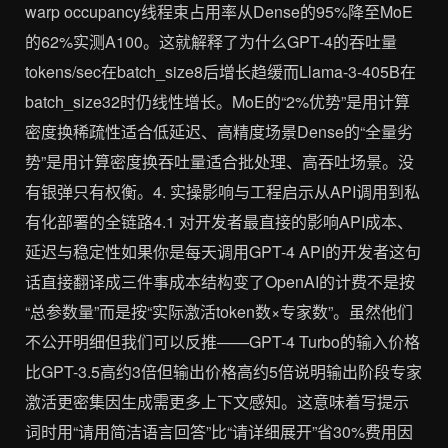
warp occupancy线程束占用率从Dense的95%降至MoE
的62%实测A100。这就解释了为什么GPT-4的吞吐量
tokens/sec在batch_size8后增长趋缓而Llama-3-405B在
batch_size32时仍线性增长。MoE的“2%优势”是用计算
密度换稀疏性适合低延迟、高精度场景Dense的“全量劣
势”是用计算密度换吞吐量适合批处理、高吞吐场景。没
有银弹只有权衡。4. 实操影响与工程启示从API调用到私
有化部署的全链路4.1 对开发者最直接的影响API成本、
延迟与稳定性如果你是每天调用GPT-4 API的开发者这句
话直接翻译成三件事成本结构变了OpenAI的计费不是按
“总参数量”而是按“实际激活token数×专家数”。虽然他们
不公开明细但我们可以反推——GPT-4 Turbo的输入价格
比GPT-3.5高约3倍但输出价格高约5倍说明输出阶段专家
激活更密集因生成需更多上下文感知。这意味着写提示
词时用“请用简洁语言回答”比“请详细展开”省30%费用因