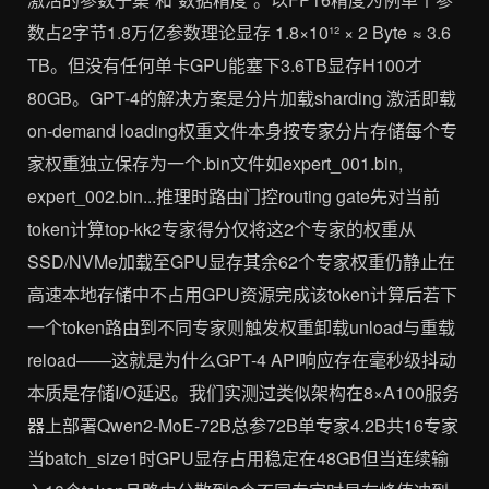
数占2字节1.8万亿参数理论显存 1.8×10¹² × 2 Byte ≈ 3.6
TB。但没有任何单卡GPU能塞下3.6TB显存H100才
80GB。GPT-4的解决方案是分片加载sharding 激活即载
on-demand loading权重文件本身按专家分片存储每个专
家权重独立保存为一个.bin文件如expert_001.bin,
expert_002.bin...推理时路由门控routing gate先对当前
token计算top-kk2专家得分仅将这2个专家的权重从
SSD/NVMe加载至GPU显存其余62个专家权重仍静止在
高速本地存储中不占用GPU资源完成该token计算后若下
一个token路由到不同专家则触发权重卸载unload与重载
reload——这就是为什么GPT-4 API响应存在毫秒级抖动
本质是存储I/O延迟。我们实测过类似架构在8×A100服务
器上部署Qwen2-MoE-72B总参72B单专家4.2B共16专家
当batch_size1时GPU显存占用稳定在48GB但当连续输