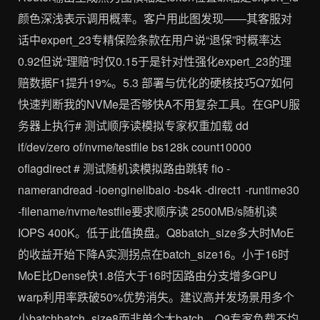
颜色深浅表示调用概率。客户用此图发现——其客服对
话中expert_23专精保险条款在用户说“退保”时概率达
0.92但说“理赔”时仅0.15于是针对性强化expert_23的理
赔数据F1提升19%。5.3 部署与优化的硬核技巧Q7如何
快速判断我的NVMe是否够快A不用复杂工具。在GPU服
务器上执行# 测试顺序读模拟专家权重加载 dd
if/dev/zero of/nvme/testfile bs128k count10000
oflagdirect # 测试随机读模拟路由跳转 fio -
namerandread -ioenginelibaio -bs4k -direct1 -runtime30
-filename/nvme/testfile要求顺序读 2500MB/s随机读
IOPS 400K。低于此值换盘。Q8batch_size多大时MoE
的收益开始下降A实测拐点在batch_size16。小于16时
MoE比Dense快1.8倍大于16时因路由分支增多GPU
warp利用率跌破50%优势消失。建议高并发场景用多个
小batchbatch_size8而非单个大batch。Q9专家负载不均