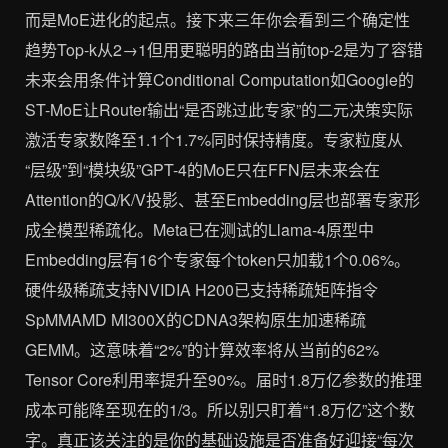
而是MoE进化的起点。接下来三年你会看到三个确定性
趋势Top-k从2→1但用更聪明的路由当前top-2是为了容错
未来会用条件计算Conditional Computation如Google的
ST-MoE让Router输出“是否跳过此专家”的二元决策实际
激活专家数降至1.1个1.7%同时保持精度。专家粒度从
“层级”到“模块级”GPT-4的MoE只在FFN层未来会在
Attention的Q/K/V投影、甚至Embedding层也部署专家形
成全模型稀疏化。Meta已在测试的Llama-4原型中
Embedding层有16个专家每个token只加载1个0.06%。
硬件级稀疏支持NVIDIA H200已支持稀疏矩阵指令
SpMMAMD MI300X的CDNA3架构原生加速稀疏
GEMM。这意味着“2%”的计算效率将从当前的62%
Tensor Core利用率提升至90%。届时1.8万亿参数的推理
成本可能降至现在的1/3。所以别只盯着“1.8万亿”这个数
字。真正该关注的是你的基础设施是否准备好迎接“每次