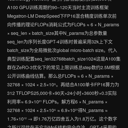
A100 GPU训练周期约90–120天当时主流训练框架
Megatron-LM DeepSpeed下FP16混合精度训练单次前
向传播的理论FLOPs消耗公式为FLOPs ≈ 6 × N_params
× seq_len × batch_size其中N_params为总参数量
seq_len为序列长度GPT-4训练时普遍采用32k上下文
batch_size为全局微批次global micro-batch size。代入
典型训练配置seq_len32768batch_size1024这是A100集
群在ZeRO-3优化下的常见上限训练总step数约2.5M根据
公开训练曲线估算。那么总FLOPs ≈ 6 × N_params ×
32768 × 1024 × 2.5×10⁶。再结合A100单卡FP16算力为
312 TFLOPS25,000卡×90天×24小时×3600秒×0.3实际
利用率≈ 6.9×10²¹ FLOPs。解方程6 × N_params ×
32768 × 1024 × 2.5×10⁶ ≈ 6.9×10²¹得N_params ≈
1.76×10¹² → 即1.76万亿四舍五入为1.8万亿。这个数字
之所以可信在于它与MoE结构完全自洽。GPT-4采用的