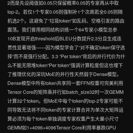
2而是先设阈值如0.05只保留概率0.05的专家再从中取
top-2。若仅1个专家0.05则强制补1个次高若全0.05则随
机选2个。这避免了“垃圾token”如乱码、空格引发的路由
震荡。我们曾用相同结构训练一个64专家小模型总参
10B发现开启threshold后BLEU分数提升2.3分且生成连
贯性显著增强——因为模型学会了“对不确定token保守选
择”而不是强行分配。3.3 “Per token”背后的并行代价为什
么不能无限堆token“Per token”强调计算粒度但这也埋下
了推理优化的深坑MoE的并行性天然弱于Dense模型。
Dense模型中所有token共享同一套FFN权重可完美利用
Tensor Core的矩阵乘并行如batch_size32时一次GEMM
计算32个token。但MoE中每个token的top-2专家可能不
同导致无法将不同token的专家计算合并为单次大矩阵运
算必须为每个token单独调度专家权重产生大量小尺寸
GEMM如1×4096×4096Tensor Core利用率暴跌GPU