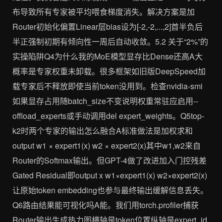
布导致所有专家被平均喂食梯度消失。解决方案是加
Router初始化偏置Linear层bias设为[-2,-2,...,2]首半负后
半正强制初期有倾向性一周后自动收敛。5.2 关于“2%”的
实操陷阱Q4为什么我的MoE模型显存比Dense还高A大
概率是专家权重未卸载。很多框架如旧版DeepSpeed加
载专家后不释放即使当前token没用到。检查nvidia-smi
如果显存占用随batch_size不变说明权重常驻应启用--
offload_experts或手动调用del expert_weights。Q5top-
k2时两个专家的输出怎么融合A标准做法是加权求和
output w1 × expert1(x) w2 × expert2(x)其中w1,w2来自
Router的Softmax输出。但GPT-4做了改进加入门控残差
Gated Residual即output x w1×expert1(x) w2×expert2(x)
让原始token embedding也参与最终输出缓解信息丢失。
Q6路由结果能可视化吗A能。我们用torch.profiler捕获
Router输出生成热力图横轴是token位置纵轴是expert_id