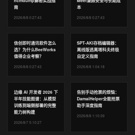
ncmdump解密实战指
Meet兼顾安全与长期成
南
本
2026/8/8 0:27:43
2026/8/8 0:27:43
信创即时通讯软件怎么
SPT-AKI存档编辑器：
选？为什么BeeWorks
离线版逃离塔科夫终极
值得企业考察？
自定义指南
2026/8/8 0:27:43
2026/8/8 1:04:18
边缘 AI 开发者 2026 下
告别手动抢票的烦恼：
半年技能图谱：从模型
DamaiHelper全能抢票
训练到端侧部署的完整
助手深度指南
能力树构建
2026/8/8 1:10:39
2026/8/7 5:10:27