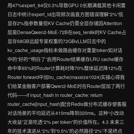
用47%expert_64仅0.3%导致GPU 0长期满载其他卡闲置
日志中统计expert_id出现频次画直方图错误理解“2%”低
显存2%指参数量但KV Cache仍需全层存储因Attention
层是DenseQwen2-MoE-72B在seq_len8k时KV Cache占
显存58GB远超专家权重的72GBvLLM日志中的
kv_cache_usage指标未做路由缓存对重复token如对话
中的“好的”“明白了”启用Router结果缓存LRU cache缓存
命中率65%时Router计算耗时降70%整体延迟降12%在
Router forward中加lru_cache(maxsize1024)实操心得我
们给某金融客户部署Qwen2-MoE时在Router层加了两行
代码——if input_hash in router_cache: return
router_cache[input_hash]配合Redis做分布式缓存使客服
对话场景的平均延迟从410ms降到320ms。这种“小改动
大收益”正是吃透“2% per token”的价值所在。4.3 未来三
年的技术演进从“2%”到“0.5%”的必然路径“2%”不是终点