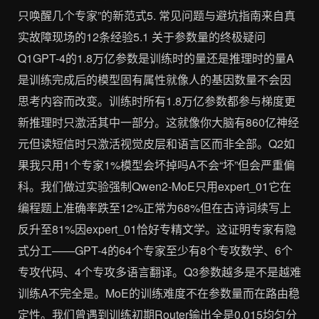
只唤醒几个专家”的新范式5. 常见问题与避坑指南来自真
实故障现场的12条经验5.1 关于参数量的终极疑问
Q1GPT-4的1.8万亿参数是训练时的量还是推理时的量A
是训练完成后的模型固有属性就像人的基因数量不会因
思考内容而改变。训练时所有1.8万亿参数都参与梯度更
新推理时只激活其中一部分。这就像你大脑有860亿神经
元但读短信时只激活视觉皮层和语言区而非全部。Q2如
果我只用1个专家1%模型会坏掉吗A不会“坏”但会严重偏
科。我们做过实验强制Qwen2-MoE只用expert_01它在
编程题上准确率跌至12%正常为68%但在古诗词续写上
反升至81%因expert_01恰好专精文学。这证明专家有隐
式分工——GPT-4的64个专家至少有8个专攻数学、6个
专攻代码、4个专攻多语言翻译。Q3参数越多是不是越难
训练A不完全是。MoE的训练难度不在参数量而在路由稳
定性。我们曾遇到训练初期Router输出全是0.015均匀分