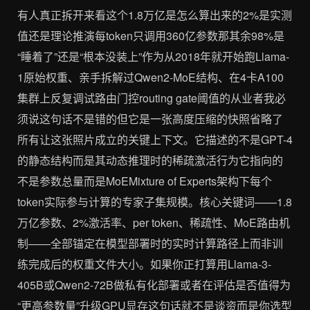
有人真正拆开来看这个1.8万亿是怎么算出来的2%是实测
值还是理论推演每token只调用360亿参数那其余98%是
“睡着了”还是“根本没装上”作为从2018年就开始跑Llama-
1原始权重、亲手拆解过Qwen2-MoE结构、在4卡A100
集群上反复调试路由门控routing gate阈值的从业者我必
须说这句话不是错的但它是一张高度压缩的快照省略了
所有让这张照片成立的关键上下文。它描述的不是GPT-4
的静态结构而是其动态推理时的稀疏激活行为它指向的
不是参数总量而是MoEMixture of Experts架构下每个
token实际参与计算的专家子集规模。核心关键词——1.8
万亿参数、2%激活率、per token、稀疏性、MoE路由机
制——全部锚定在模型部署时的实时计算路径上而非训
练完成后的权重文件大小。如果你正打算用Llama-3-
405B或Qwen2-72B做私有化部署或者在评估是否值得为
“更高参数量”升级GPU显存这句话就不是谈资而是你选型