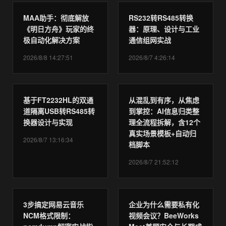
MAA助手：彻底解放
RS232转RS485转换
《明日方舟》玩家的终
器：原理、设计与工业
极自动化解决方案
通信组网实战
2026/8/8 14:27:51
2026/8/7 4:26:14
基于FT2232HL的双通
从混乱到有序，从焦虑
道隔离USB转RS485转
到掌控：AI信息归类整
换器设计与实现
理全流程拆解，含12个
真实场景模板+自动归
2026/8/7 13:16:34
档脚本
2026/8/7 21:52:12
3步搞定网易云音乐
企业为什么需要私有化
NCM格式限制：
视频会议？BeeWorks