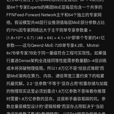
是64个专家Experts的稀疏MoE层每层包含一个共享的
FFNFeed-Forward Network主干和64个独立的专家网
络。假设模型共48层行业推测值每层MoE部分参数占比
约70%因专家网络远大于主干则单专家参数量 ≈
(1.8×10¹² × 0.7) / (48 × 64) ≈ 4.1×10⁹即单个专家约41亿
参数——这与Qwen2-MoE-72B单专家4.2B、Mixtral-
8x7B单专家7B处于同一量级符合工程可实现性。如果强
行塞进Dense架构全连接同等性能需参数量翻3–4倍训练
成本将突破物理极限。所以1.8万亿不是“炫技式堆砌”而
是MoE架构在算力、内存、通信带宽三重约束下的帕累
托最优解。2.2 “总参数”不等于“显存占用”权重存储与加载
的物理现实这里必须划重点1.8万亿参数不意味着你推理
时需要1.8万亿参数的显存。这是新手最容易踩的坑。参
数总量是模型设计的“逻辑规模”而显存占用取决于“当前
激活的参数子集”和“数据精度”。以FP16精度为例单个参