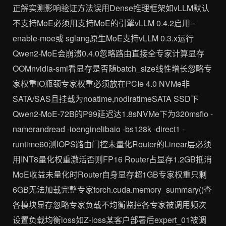
正解实测影响验证方法误用Dense推理框架如vLLM默认
不支持MoE必须用支持MoE的引擎vLLM 0.4.2启用--
enable-moe或 sglang原生MoE支持vLLM 0.3.x运行
Qwen2-MoE会崩溃0.4.0忽略路由直接全专家计算显存
OOMnvidia-smi看显存是否随batch_size线性增长忽略专
家权重IO瓶颈专家权重必须放在PCIe 4.0 NVMe非
SATA/SAS且挂载为noatime,nodiratimeSATA SSD下
Qwen2-MoE-72B的P99延迟达1.8sNVMe下为320msfio -
namerandread -ioenginelibaio -bs128k -direct1 -
runtime60测IOPS路由门控未量化Router的Linear层必须
用INT8量化权重激活否则FP16 Router占显存1.2GB抵消
MoE收益未量化时Router自身显存超1GB专家权重只剩
6GB无法加载完整专家torch.cuda.memory_summary()查
各模块显存忽略专家负载不均衡监控各专家被调用频次
设置负载均衡loss如Z-loss某客户部署后expert_01被调