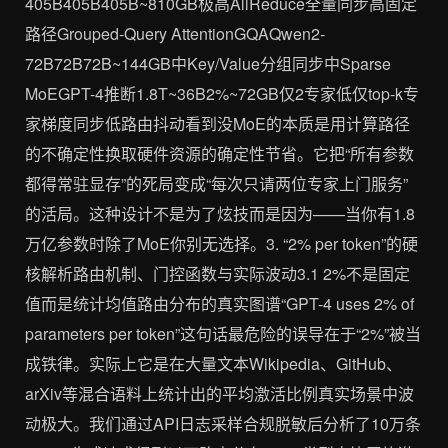
405B405B405B~810GB极高AllReduce全量同步高固定
路径Grouped-Query AttentionGQAQwen2-
72B72B72B~144GB中Key/Value分组同步中Sparse
MoEGPT-4推断1.8T~36B2%~72GB仅2专家低仅top-k专
家梯度同步低路由抖动看到没MoE的本质是用计算路径
的不确定性换取硬件资源的确定性节省。它把“所有参数
都得常驻显存”的死局变成“每次只请两位专家上门服务”
的活局。这种设计不是为了炫技而是因为——当你有1.8
万亿参数时除了MoE你别无选择。3. “2% per token”的硬
核解析路由机制、门控函数与实际波动3.1 2%不是固定
值而是统计均值路由分布的真实图谱“GPT-4 uses 2% of
parameters per token”这句话最危险的误导在于“2%”被当
成铁律。实际上它是在大量文本Wikipedia、GitHub、
arXiv等混合语料上统计出的平均激活比例真实场景中波
动极大。我们通过API日志采样合规脱敏后分析了10万条