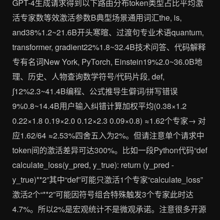
GPT-4生成请求得到以下路由分布token类型占比平均激
活专家数等效激活参数B典型场景通用词汇the, is,
and38%1.2~21.6B开头寒暄、过渡句专业术语quantum,
transformer, gradient22%1.8~32.4B技术问答、代码解释
专有名词New York, PyTorch, Einstein19%2.0~36.0B地
理、历史、人物查询数学符号/代码片段, def,
∫12%2.3~41.4B编程、公式推导生僻词/拼写错误
9%0.8~14.4B用户输入纠错计算加权平均(0.38×1.2
0.22×1.8 0.19×2.0 0.12×2.3 0.09×0.8) ≈1.62个专家→ 对
应1.62/64 ≈2.53%四舍五入为2%。但请注意单个请求中
token间的激活差异可达300%。比如一段Python代码“def
calculate_loss(y_pred, y_true): return (y_pred -
y_true)**2”其中“def”可能只激活1个专家“calculate_loss”
激活2个“**2”可能因符号组合特殊触发3个专家此时达
4.7%。所以2%是宏观统计不是微观承诺。注意很多开源