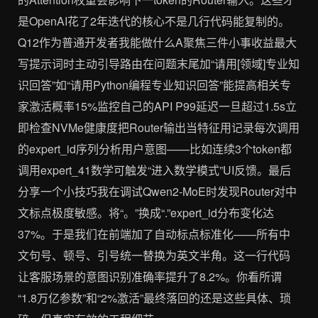
是OpenAI花了2年迭代的核心不是几行代码能复制的。
Q12作为普通开发者我能做什么A聚焦三件小事收益最大
写提示词时主动引导路由在问题末尾加“请用[领域]专业知
识回答”如“请用Python编程专业知识回答”能提高相关专
家激活概率15%监控自己的API P99延迟一旦超过1.5s立
即检查NVMe健康度把Router输出当特征用记录每次调用
的expert_id序列分析用户意图——比如连续3个token都
调用expert_41数学可触发“进入数学模式”UI反馈。最后
分享一个小技巧我在调试Qwen2-MoE时发现Router对中
文标点极度敏感。将“。”换成“.”expert_id分布变化达
37%。于是我们在前端加了自动标点标准化——所有中
文句号、顿号、引号统一替换为英文半角。这一行代码
让客服场景的意图识别准确率提升了8.2%。你看所谓
“1.8万亿参数”和“2%激活”最终落回的还是这些具体、琐