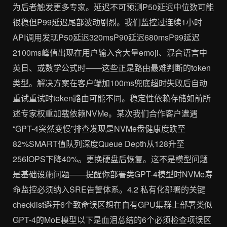
为后者触发更多专家。延迟不可预测P50延迟中位数可能
很稳但P99延迟尾部波动剧烈。我们监控过连续1小时
API调用发现P50延迟320msP90延迟680msP99延迟
2100ms峰值出现在用户输入含大量emoji、混合语言中
英日、或数学公式时——这些正是路由最难判断的token
类型。解决方案在客户端加100ms兜底超时失败后自动
重试重试时token路由可能不同。稳定性依赖存储如前所
述专家权重加载依赖NVMe。某次我们合作客户遭遇
“GPT-4突然变慢”排查发现是NVMe盘健康度跌至
82%SMART值队列深度Queue Depth从128升至
256IOPS下降40%。更换硬盘后恢复。这不是模型问题
是基础设施问题——提醒你部署类GPT-4模型时NVMe寿
命监控必须纳入SRE告警体系。4.2 私有化部署的关键
checklist避开6个致命误区想在自有GPU集群上部署类似
GPT-4的MoE模型以下是血泪总结的6个必须检查项误区