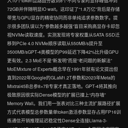
入10个token且路由分散到8个不同专家时显存峰值冲到
72GB并伴随明显IO wait。这印证了“1.8万亿”背后是存储
带宽与GPU显存的精密协同而非单纯追求参数数字。提
示很多团队误以为“参数越多越强”盲目采购高显存卡却忽
视NVMe读取速度。实测发现将专家权重从SATA SSD迁
移到PCIe 4.0 NVMe顺序读取从550MB/s提升至
3500MB/sGPT-4类模型的P99延迟下降42%比升级GPU
更有效。2.3 MoE不是“新发明”而是“老问题的新解法”
MoEMixture of Experts概念早在1991年就有论文提出但
直到2022年Google的GLaM1.2T参数和2023年Meta的
Mixtral45B总参8×7B专家才真正落地。GPT-4将其推向
极致原因很实际Dense模型的扩展已撞上“内存墙”
Memory Wall。我们用一张表对比三种主流扩展路径扩展
方式代表模型总参数量单token激活参数显存占用FP16训
练通信开销推理延迟稳定性Dense全连接Llama-3-