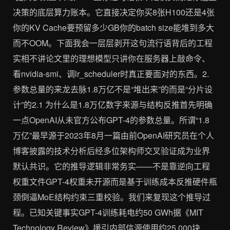
决策的底层算力账本。它直接决定你买8张H100还是4张
你的KV Cache要预留多少GB你的batch size能堆到多大
而不OOM。下面我会一层层剥开这句流行语背后的工程
实相不讲论文里的理想模型只讲你在服务器上敲命令、
看nvidia-smi、调lr_scheduler时真正要面对的东西。2.
参数总量的来龙去脉1.8万亿不是“堆出来”的而是“分片设
计”的2.1 为什么是1.8万亿数字来源与结构反推首先明确
一点OpenAI从未官方公布GPT-4的参数总量。所谓“1.8
万亿”最早源于2023年8月一篇由前OpenAI研究员在个人
博客披露的技术分析后经多位架构师交叉验证成为业界
默认共识。它的推导逻辑非常务实——不是靠逆向工程
权重文件GPT-4权重未开源而是基于训练成本反推硬件瓶
颈倒逼MoE结构约束三重校验。我们来复现这个推导过
程。已知关键事实GPT-4训练耗电约50 GWh据《MIT
Technology Review》援引内部信源使用约25,000块