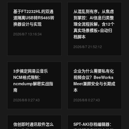
基于FT2232HL的双通
从混乱到有序，从焦虑
道隔离USB转RS485转
到掌控：AI信息归类整
换器设计与实现
理全流程拆解，含12个
真实场景模板+自动归
2026/8/7 13:16:34
档脚本
2026/8/7 21:52:12
3步搞定网易云音乐
企业为什么需要私有化
NCM格式限制：
视频会议？BeeWorks
ncmdump解密实战指
Meet兼顾安全与长期成
南
本
2026/8/8 0:27:43
2026/8/8 0:27:43
信创即时通讯软件怎么
SPT-AKI存档编辑器：