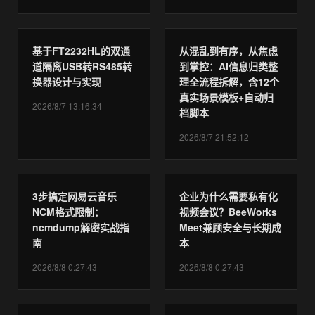
基于FT2232HL的双通
从混乱到有序，从焦虑
道隔离USB转RS485转
到掌控：AI信息归类整
换器设计与实现
理全流程拆解，含12个
真实场景模板+自动归
2026/8/7 13:16:34
档脚本
2026/8/7 21:52:12
3步搞定网易云音乐
企业为什么需要私有化
NCM格式限制：
视频会议？BeeWorks
ncmdump解密实战指
Meet兼顾安全与长期成
南
本
2026/8/8 0:27:43
2026/8/8 0:27:43