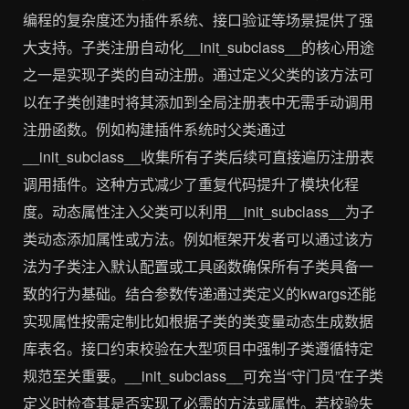
编程的复杂度还为插件系统、接口验证等场景提供了强
大支持。子类注册自动化__init_subclass__的核心用途
之一是实现子类的自动注册。通过定义父类的该方法可
以在子类创建时将其添加到全局注册表中无需手动调用
注册函数。例如构建插件系统时父类通过
__init_subclass__收集所有子类后续可直接遍历注册表
调用插件。这种方式减少了重复代码提升了模块化程
度。动态属性注入父类可以利用__init_subclass__为子
类动态添加属性或方法。例如框架开发者可以通过该方
法为子类注入默认配置或工具函数确保所有子类具备一
致的行为基础。结合参数传递通过类定义的kwargs还能
实现属性按需定制比如根据子类的类变量动态生成数据
库表名。接口约束校验在大型项目中强制子类遵循特定
规范至关重要。__init_subclass__可充当“守门员”在子类
定义时检查其是否实现了必需的方法或属性。若校验失