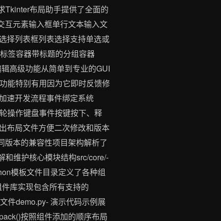
发需求Tkinter布局助手提供了全面的
交互元素输入框单行文本输入文
选择列表框列表选择支持单选或
me标签容器带标题的分组容器
编辑高级功能从简单到专业的GUI
个功能特别有用因为它即时反馈修
加速开发流程事件绑定系统
滚轮操作键盘事件按键按下、释
出布局文件方便二次修改和版本
同版本的兼容性项目架构解析了
护核心模块结构src/core/-
 Python模板文件目录定义了各种组
et/- 组件库实现包含所有支持的
文件demo.py- 演示代码示例展
式pack()按照组件添加的顺序布局