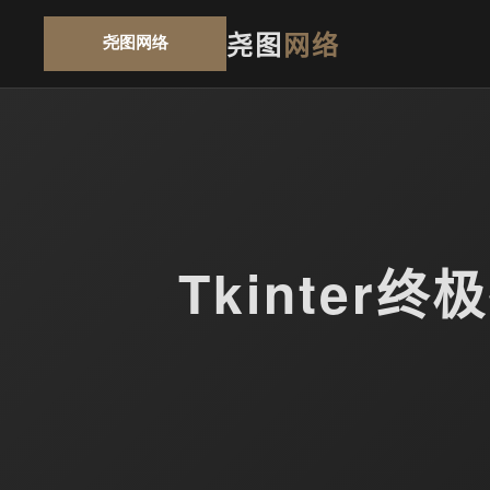
尧图
网络
Tkinter