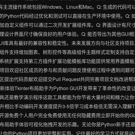
所有主流操作系统包括Windows、Linux和Mac。Q: 生成的代
Python代码经过优化和测试可以直接在生产环境中使用。Q: 如
要添加自定义组件可以通过二次开发扩展组件库。Q: 界面设计有尺
计界面尺寸确保良好的用户体验。Q: 能否导出为其他GUI框架的代
n的标准GUI库具有最好的兼容性和稳定性。未来发展方向与社区支持
组件支持增加图表、树形控件等高级组件主题样式定制支持自定
系统扩展支持第三方插件扩展功能模板库功能提供常用界面模板
开源项目欢迎社区成员的参与和贡献问题反馈使用过程中遇到问题可以通过G
提出代码贡献欢迎提交Pull Request共同完善项目文档改
开发新体验Tkinter布局助手为Python GUI开发带来了革命性
具还是教学演示程序这款工具都能为你节省大量时间和精力让你
率提升相比手动编码开发速度提升3-5倍学习成本极低无需深入理解Tk
开源免费个人用户完全免费使用无任何隐藏费用立即开始你的GUI
ter布局助手体验可视化拖拽开发的乐趣。无论你是Python新手
你的Python项目更加完整和实用。记住最好的学习方式就是动手实