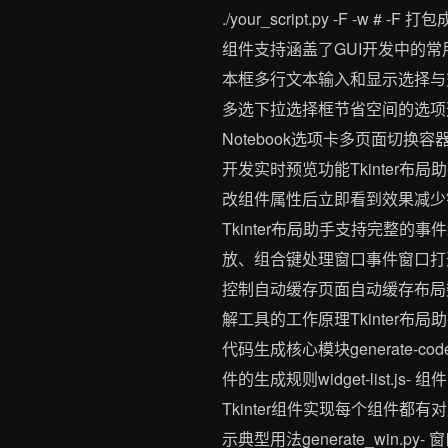
./your_script.py -F 
组件支持涵盖了GUI开发中的
本框多行文本输入和显示选择与
多选下拉选择框节省空间的选项选
Notebook选项卡多页面切
开发实时预览功能Tkinter
改组件属性后立即看到效果减少
Tkinter布局助手支持完整
放、组合键处理窗口事件窗口打
控制自动缓存页面自动缓存布局
解工具的工作原理Tkinter布局
代码生成核心模块generate-co
件的生成规则widget-list.js
Tkinter组件实现每个组件都有对
示典型用法generate_win.