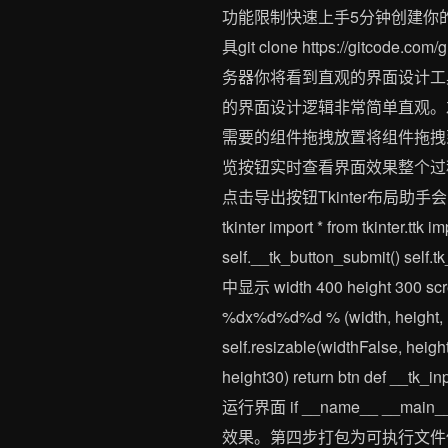
功能限制快速上手5分钟创建你的
具git clone https://gitcode.c
务器你将看到直观的界面设计工具
的界面设计逻辑非常简单直观。
需要的组件拖拽放置将组件拖拽
览按钮实时查看界面效果整个过
点击导出按钮Tkinter布局助
tkinter import * from tkinter.ttk 
self.__tk_button_submit() sel
中显示 width 400 height 300 scree
%dx%d%d%d % (width, height, (sc
self.resizable(widthFalse, heigh
height30) return btn def __tk_in
运行界面 if __name__ __ma
效果。第四步打包为可执行文件使用py