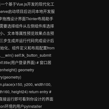
个基于Vue.js开发的现代化工
all npm run serve启动项目后访问本地开发服
设计界面Tkinter布局助手
需要选择组件从左侧组件库选择
小、文本等属性预览效果点击预
三步生成并运行代码完成设计后
初始化、组件定义和布局配置from
lf.__win() self.tk_button_submit
f): self.title(用户登录界面) # 窗口居
enheight() geometry
try(geometry)
btn.place(x150, y200, width100,
th160, height24) return entry #
ython文件直接运行即可看到你设计的界面
境的用户pyinstaller