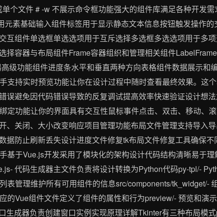
-w # -F 打包成单个文件 # -w 不展示命令框功能强大的组件库满足各种开
常用元素基础输入组件标签用于显示静态文本信息按钮触发操作的
交互组件单选框单选选项用于互斥选择多选框多选选项用于多项
择容器与布局组件Frame容器组织和管理相关组件LabelFra
换容器高级功能组件进度条水平和垂直两种方向表格组件数据展示和
布局助手支持实时预览功能让你在设计过程中随时查看最终效果。这
错误避免因代码错误导致的反复调试提高效率快速验证设计想法
的事件绑定功能让你的界面具有交互性鼠标事件点击、双击、移动、
开、关闭、大小改变响应项目管理功能布局文件管理支持导入导
数据防止刷新丢失设计进度文件修复tk布局文件修复工具确保不
助手基于Vue.js开发采用了模块化的架构设计代码结构清晰易于理解和维
de.js- 代码生成器主文件负责将设计转换为Python代码py-tpl/-
- 组件列表管理维护所有可用组件的信息src/components/tk_widg
应的Vue组件文件定义了组件的属性和行为preview/- 预览和演示
py- 窗口生成器负责创建窗口实例实现原理详解Tkinter有三种布局模