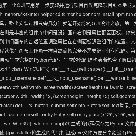
第一个GUI应用第一步获取并运行项目首先克隆项目到本地这是一
om/gh_mirrors/tk/tkinter-helper cd tkinter-helper npm inst
。整个安装过程只需几分钟就能开始你的GUI设计之旅。第二步拖拽
左侧是丰富的组件库中间是设计画布右侧是属性配置面板。你只
到中间画布的合适位置调整属性在右侧面板调整组件的位置、大
程就像在画布上作画一样自然流畅完全不需要编写任何代码。第
手会自动生成完整的Python代码。生成的代码结构清晰包含了窗口
import * class WinGUI(Tk): def __init__(self): super().__init__() se
f.tk_input_username self.__tk_input_username() def __win(sel
nwidth self.winfo_screenwidth() screenheight self.winfo_scre
reenwidth - width) / 2, (screenheight - height) / 2) self.geome
tFalse) def __tk_button_submit(self): btn Button(self, text登录) 
put_username(self): entry Entry(self) entry.place(x120, y100, wid
in__: win WinGUI() win.mainloop()将生成的代码保存为P
installer将生成的代码打包成exe文件方便分享给没有Python环