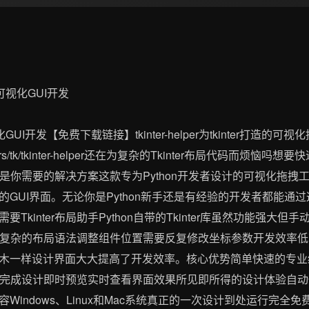
化GUI开发【免费下载链接】tkinter-helper为tkinter打
gh_mirrors/tk/tkinter-helper还在为复杂的Tkinter布局代码而
助手正是你需要的解决方案这款专为Python开发者设计的可视化拖
UI界面。无论你是Python新手还是有经验的开发者都能通过这个
Tkinter布局助手Python自带的Tkinter库虽然功能强大
记忆复杂的布局语法调整组件位置需要反复修改坐标参数开发效率低下且
木一样设计界面大大提高了开发效率。核心优势简单快速的专业级
拽即可完成设计即时预览实时查看界面效果所见即所得的设计体验自动代
Windows、Linux和Mac系统真正的一次设计到处运行完全