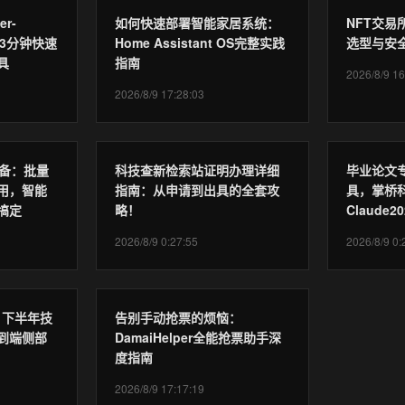
er-
如何快速部署智能家居系统：
NFT交
：3分钟快速
Home Assistant OS完整实践
选型与安
具
指南
2026/8/9 16
2026/8/9 17:28:03
家必备：批量
科技查新检索站证明办理详细
毕业论文
用，智能
指南：从申请到出具的全套攻
具，掌桥科
搞定
略！
Claude
2026/8/9 0:27:55
2026/8/9 0:
6 下半年技
告别手动抢票的烦恼：
到端侧部
DamaiHelper全能抢票助手深
度指南
2026/8/9 17:17:19