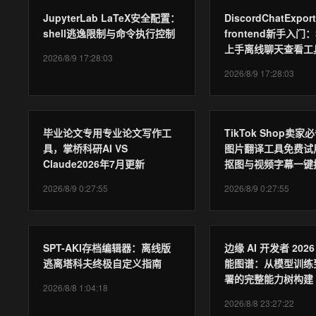
JupyterLab LaTeX安全配置：
DiscordChatExport
shell逃逸限制与命令执行控制
frontend新手入门
上手离线聊天查看工
2026/8/9 17:28:03
2026/8/9 17:28:03
毕业论文专用专业论文写作工
TikTok Shop卖
具，掌桥科研AI VS
图片翻译工具免费试
Claude2026年7月更新
抠图与视频字幕一键
2026/8/9 0:27:55
2026/8/9 0:27:55
SPT-AKI存档编辑器：离线版
边缘 AI 开发者 202
逃离塔科夫终极自定义指南
能图谱：从模型训练
署的完整能力树构建
2026/8/8 1:04:18
2026/8/8 23:27:22