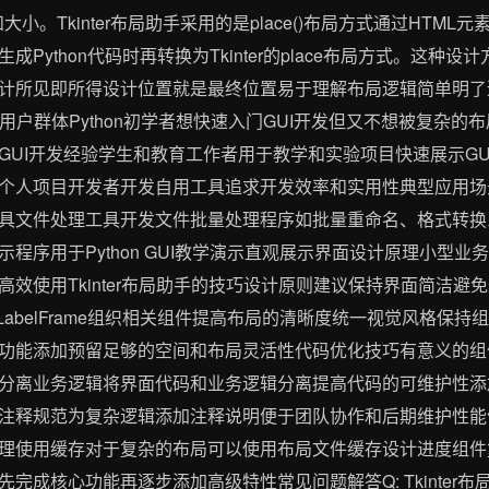
定位置和大小。Tkinter布局助手采用的是place()布局方式通过H
Python代码时再转换为Tkinter的place布局方式。这种
计所见即所得设计位置就是最终位置易于理解布局逻辑简单明了
合的用户群体Python初学者想快速入门GUI开发但又不想被复杂
GUI开发经验学生和教育工作者用于教学和实验项目快速展示GU
个人项目开发者开发自用工具追求开发效率和实用性典型应用场
具文件处理工具开发文件批量处理程序如批量重命名、格式转换
程序用于Python GUI教学演示直观展示界面设计原理小型
效使用Tkinter布局助手的技巧设计原则建议保持界面简洁避
和LabelFrame组织相关组件提高布局的清晰度统一视觉风格保
功能添加预留足够的空间和布局灵活性代码优化技巧有意义的组
分离业务逻辑将界面代码和业务逻辑分离提高代码的可维护性添
注释规范为复杂逻辑添加注释说明便于团队协作和后期维护性能
理使用缓存对于复杂的布局可以使用布局文件缓存设计进度组件
成核心功能再逐步添加高级特性常见问题解答Q: Tkinter布局助