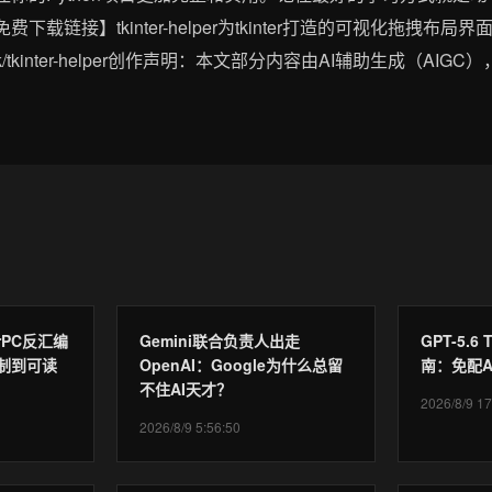
载链接】tkinter-helper为tkinter打造的可视化拖拽布局
mirrors/tk/tkinter-helper创作声明：本文部分内容由AI辅助生成（AI
werPC反汇编
Gemini联合负责人出走
GPT-5.6
制到可读
OpenAI：Google为什么总留
南：免配A
不住AI天才？
2026/8/9 17
2026/8/9 5:56:50