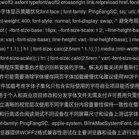
woff2 asfont typefont/woff2 crossorigin link relpreload href./
igin字体显示策略优化font-face { font-family: PingFangSC; src: url(.
; font-weight: 400; font-style: normal; font-display: swa
ze-base: 16px; --font-size-scale: 1.2; --line-height-base: 1
: var(--font-size-base); line-height: var(--line-height-base); } m
se) * 1.1); } h1 { font-size: calc(2.5rem * 1.1); } } media (min-widt
r(--font-size-scale)); } h1 { font-size: calc(2.5rem * var(--fo
用程序需要重启才能识别新安装的字体。解决方案关闭并重新打
件可能需要清除字体缓存网页字体加载缓慢优化建议使用WOFF
件加载考虑字体子集化只包含实际使用的字符商业项目能否使用许可
费用于个人和商业项目修改和分发字体文件无需支付许可费用只需
立清晰的视觉层次使用不同字重区分内容重要性保持一致性在整
和行高适合阅读测试不同设备在不同屏幕尺寸和设备上测试字体
PingFangSC, -apple-system, BlinkMacSystemFont, Segoe 
现代浏览器提供WOFF2格式兼容性测试在主要浏览器和设备上进行