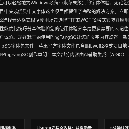
包您现在可以轻松地为Windows系统带来苹果级别的字体体验。无
目中集成优质中文字体这个项目都提供了完整的解决方案。立即
完整资源选择合适格式根据使用场景选择TTF或WOFF2格式安装并
性能优化技巧分享体验将您的使用体验分享给更多需要的人记住
体验。现在就开始使用PingFangSC让您的文字内容焕然一
gFangSC字体包文件、苹果平方字体文件包含ttf和woff2格式项目地
_mirrors/pi/PingFangSC创作声明：本文部分内容由AI辅助生成（AI
打印控制系
Ubuntu安装全攻略：从启动盘
3分钟快速上