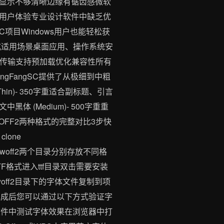
显示不够清晰边缘有锯齿感微软
用户体验专业设计软件中缺乏优
项目Windows用户也能轻松获
2格式适用场景桌面应用、操作系统安
络传输支持预加载优化兼容性所有
ngFangSC提供了从极细到中粗
hin)- 350字重适合副标题、引言
中黑体 (Medium)- 500字重重
和WOFF2两种格式的完整对比3步快
one
含ttf和woff2两个目录分别存放不同格
格式进入ttf目录双击需要安装
ff2目录下的字体文件复制到项
装完成后您可以通过以下方式验证字
等设计软件中测试字体效果在浏览器中打