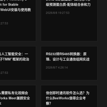
t for Stable
级预测蛋白质-配体结合亲和力
ion WebUI安装与使用教
2026/8/8 19:27:53
:27:53
与人工智能安全：一
RS232转RS485转换器：原
子TMM”框架的政治
理、设计与工业通信组网实战
2026/8/7 4:26:14
:27:53
么需要私有化视频会
信创即时通讯软件怎么选？为
orks Meet兼顾安全
什么BeeWorks值得企业考
本
察？