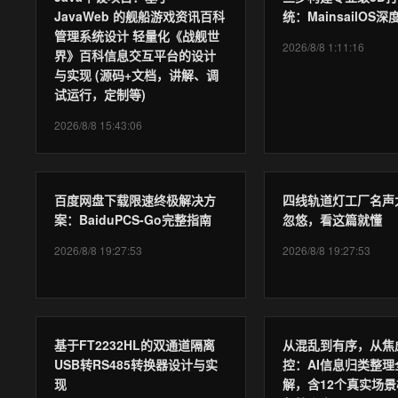
JavaWeb 的舰船游戏资讯百科
统：MainsailOS
管理系统设计 轻量化《战舰世
2026/8/8 1:11:16
界》百科信息交互平台的设计
与实现 (源码+文档，讲解、调
试运行，定制等)
2026/8/8 15:43:06
百度网盘下载限速终极解决方
四线轨道灯工厂名声
案：BaiduPCS-Go完整指南
忽悠，看这篇就懂
2026/8/8 19:27:53
2026/8/8 19:27:53
基于FT2232HL的双通道隔离
从混乱到有序，从焦
USB转RS485转换器设计与实
控：AI信息归类整理
现
解，含12个真实场景