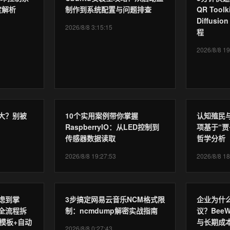
深度解析
制作到系统配置与问题排查
QR Toolki
Diffus
2026/8/8 3:15:15
程
2026/8/8 19
大？别被
10个实用案例带你掌握
认知殖民
RaspberryIO：从LED控制到
项基于“贾
传感器数据读取
哲学分析
2026/8/8 19:27:53
2026/8/8 18
虑到掌
3步搞定网易云音乐NCM格式限
企业为什
全流程拆
制：ncmdump解密实战指南
议？BeeW
模板+自动
与长期成
2026/8/8 0:27:43