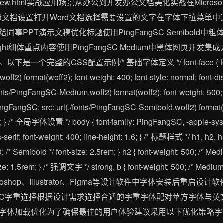
iew.html实战应用场景从办公到开发办公文档美化实战在Microsof
文档设置打开Word文档选择需要设置的文字在字体下拉菜单中选择
PT演示文稿优化标题使用PingFangSC Semibold中粗体正文使
Light细体重点内容使用PingFangSC Medium中黑体网页开
整的CSS配置示例/* 基础字体定义 */ font-face { font-fami
ff2) format(woff2); font-weight: 400; font-style: normal; font-disp
onts/PingFangSC-Medium.woff2) format(woff2); font-weight: 500; f
 PingFangSC; src: url(./fonts/PingFangSC-Semibold.woff2) format(w
wap; } /* 全局字体设置 */ body { font-family: PingFangSC, -apple-s
serif; font-weight: 400; line-height: 1.6; } /* 标题样式 */ h1, h2, 
0; /* Semibold */ font-size: 2.5rem; } h2 { font-weight: 500; /* Medi
nt-size: 1.5rem; } /* 强调文字 */ strong, b { font-weight: 500
shop、Illustrator、Figma等设计软件中字体安装后重启
gSC字重选择根据设计需求选择合适的字重字体配对苹方字体与英文字体
加载优化为了确保最佳的用户体验建议采用以下优化策略字体预加载配置