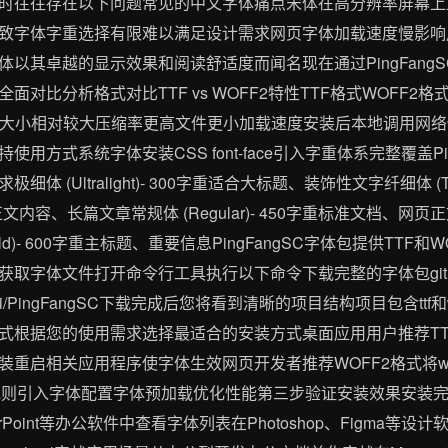
时往往存在以下问题常见的中文字体痛点宋体在高分辨率屏幕上
致字体字重选择有限难以满足设计需求网页字体加载速度慢影响
以其卓越的显示效果和阅读舒适度而闻名现在通过PingFangSC
对比分析格式对比TTF vs WOFF2特性TTF格式WOFF
件大小相对较大压缩率更高文件更小加载速度安装后本地调用网
用方式系统字体安装CSS font-face引入字重体系完整覆盖Pi
 (Ultralight)- 300字重适合大标题、装饰性文字纤细体 (T
合正文内容、长篇文章常规体 (Regular)- 450字重标准文档、网页正文
ld)- 600字重主标题、重要信息PingFangSC字体包提供TTF
取字体文件打开命令行工具执行以下命令下载完整的字体包git cl
h_mirrors/pi/PingFangSC下载完成后您将看到清晰的项目结构项目包
式根据您的使用需求选择最适合的安装方式桌面应用用户推荐TTF
重启相关应用程序使字体生效网页开发者推荐WOFF2格式将wo
-face规则引入字体配置字体预加载优化性能第三步验证安装效果安
rPoint等办公软件中查看字体列表在Photoshop、Figma