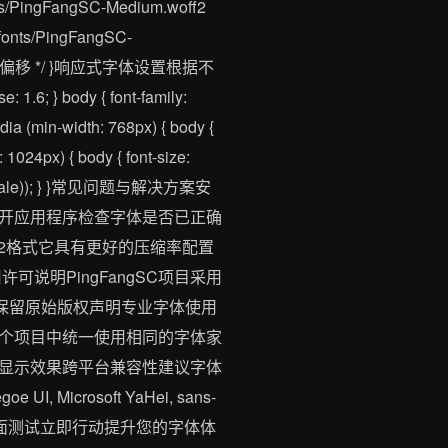
fonts/PingFangSC-Medium.woff2
/fonts/PingFangSC-
p; /* 避免布局偏移 */ }响应式字体设置根据不
.6; } body { font-family:
edia (min-width: 768px) { body {
h: 1024px) { body { font-size:
nt-size-scale)); } }常见问题与解决方案安
开应用程序检查字体是否已正确
2格式它具有更好的压缩率配置
说明PingFangSC项目采用
保留原始版权声明专业字体使用
个项目中统一使用相同的字体家
显示效果跨平台兼容性建议字体
UI, Microsoft YaHei, sans-
全面测试立即行动提升您的字体体