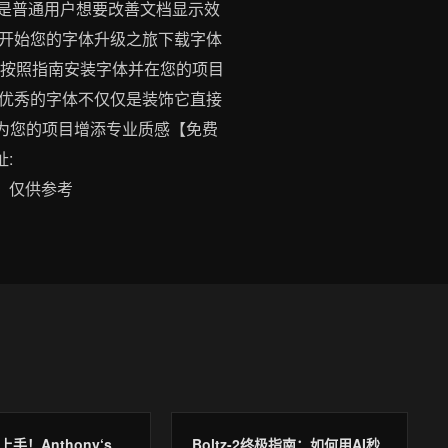
论您是普通用户想要改善文档显示效
开始您的字体升级之旅下载字体
应用按照指南安装字体并在您的项目
优秀的字体不仅仅是装饰它直接
新为您的项目增添专业质感【免费
址:
GC），仅供参考
手！Anthony‘s
Boltz-2终极指南：如何用AI秒