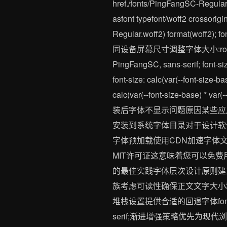
href./fonts/PingFangSC-Regular.
asfont typefont/woff2 crossor
Regular.woff2) format(woff2)
同设备屏幕尺寸调整字体大小:root { --font-si
PingFangSC, sans-serif; font-size
font-size: calc(var(--font-size-ba
calc(var(--font-size-base) * va
装后字体不显示问题原因某些应
安装到系统字体目录对于设计软
字体预加载使用CDN加速字体文
MIT许可证这意味着您可以免
的最佳实践字体层次设计原则建
族考虑可读性确保正文文字大小
堆栈设置提供合适的回退字体font-family: 
serif;渐进增强策略优先为