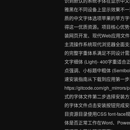
识到默认的系统字体在显示中文
雅黑在不同设备上显示效果不一
质的中文字体选项苹果的苹方字体
得这一优质资源。项目核心优势全面
装网页开发、现代Web应用文
主流操作系统现代浏览器全面支持使
的完整字重体系满足不同设计需求极细体
文字细体 (Light)- 400字重适
点强调、小标题中粗体 (Semibo
速安装指南从下载到应用第一步获
https://gitcode.com/g
式的字体文件第二步选择安装方
的字体文件点击安装按钮完成安装
目资源目录使用CSS font
体是否正常工作在Word、Powe