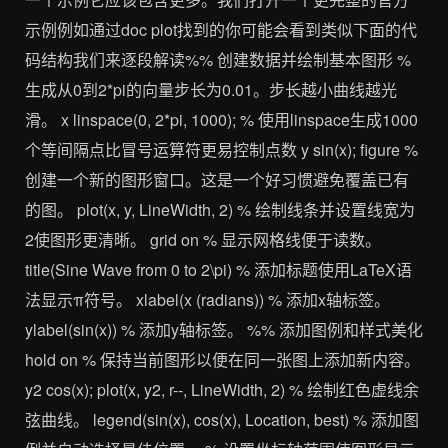
示例例如通过doc plot找到的你可能会看到类似下面的代
码结构我们来逐段解读%% 创建数据并绘制基本图形 %
生成从0到2*pi的向量步长为0.01。步长越小曲线越光
滑。 x linspace(0, 2*pi, 1000); % 使用linspace生成1000
个等间隔点比冒号运算符更易控制点数 y sin(x); figure %
创建一个新的图形窗口。这是一个好习惯避免覆盖已有
的图。 plot(x, y, LineWidth, 2) % 绘制线条并设置线宽为
2使图形更清晰。 grid on % 显示网格线便于读数。
title(Sine Wave from 0 to 2\pi) % 添加标题使用LaTeX语
法显示π符号。 xlabel(x (radians)) % 添加x轴标签。
ylabel(sin(x)) % 添加y轴标签。 %% 添加图例和样式美化
hold on % 保持当前图形以便在同一张图上添加新内容。
y2 cos(x); plot(x, y2, r--, LineWidth, 2) % 绘制红色虚线余
弦曲线。 legend(sin(x), cos(x), Location, best) % 添加图