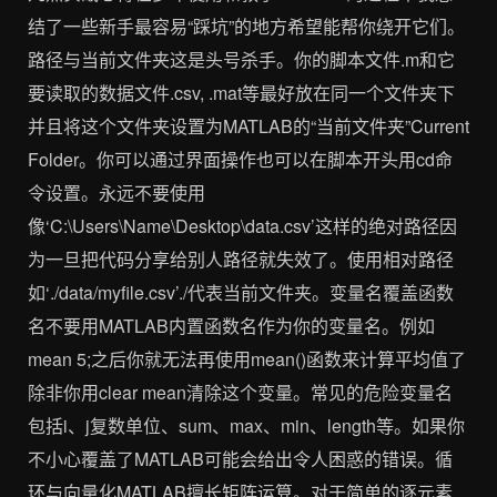
结了一些新手最容易“踩坑”的地方希望能帮你绕开它们。
路径与当前文件夹这是头号杀手。你的脚本文件.m和它
要读取的数据文件.csv, .mat等最好放在同一个文件夹下
并且将这个文件夹设置为MATLAB的“当前文件夹”Current
Folder。你可以通过界面操作也可以在脚本开头用cd命
令设置。永远不要使用
像‘C:\Users\Name\Desktop\data.csv’这样的绝对路径因
为一旦把代码分享给别人路径就失效了。使用相对路径
如‘./data/myfile.csv’./代表当前文件夹。变量名覆盖函数
名不要用MATLAB内置函数名作为你的变量名。例如
mean 5;之后你就无法再使用mean()函数来计算平均值了
除非你用clear mean清除这个变量。常见的危险变量名
包括i、j复数单位、sum、max、min、length等。如果你
不小心覆盖了MATLAB可能会给出令人困惑的错误。循
环与向量化MATLAB擅长矩阵运算。对于简单的逐元素