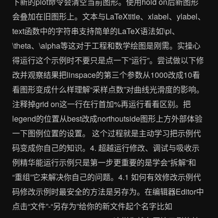
下新的plot命令会清空当前图形。使用hold on后新图形
会叠加在旧图形上。文本与LaTeXtitle、xlabel、ylabel、
text函数中的字符串支持简单的LaTeX语法如\pi、
\theta、\alpha等这对于工程和数学绘图是刚需。实操心
得运行这个示例时不要只是点一下“运行”。尝试做以下修
改并观察结果把linspace的第三个参数从1000改成10看
看图形变成什么样理解“采样点数”对曲线光滑度的影响。
注释掉grid on这一行在行首加%再运行看看区别。把
legend的位置从best改成northoutside图形上方外部体验
一下图例位置的设置。 这个过程就是主动学习把示例代
码变成你自己的知识。4. 超越运行修改、调试与吸收示
例精华能运行示例只是第一步更重要的是学会“拆解”和
“重组”它来解决你自己的问题。4.1 如何有效修改示例代
码修改示例时最安全的方法是另存为。在编辑器Editor中
点击“文件”-“另存为”给你的新文件起个名字比如