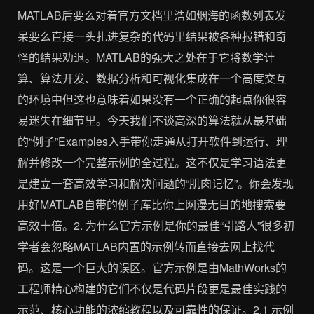
MATLAB后要么对着官方文档里浩如烟海的函数列表发
呆要么直接一头扎进复杂的代码里结果被各种报错和奇
怪的结果劝退。MATLAB的强大之处在于它将数学计
算、算法开发、数据分析和可视化集成在一个高度交互
的环境中但这也意味着如果没有一个正确的起点你很容
易迷失在细节里。今天我们不谈高深的算法就从最基础
的“例子”Examples入手带你走通从打开软件到运行、理
解并修改一个完整示例的全过程。这不仅是学习语法更
是建立一套高效学习和解决问题的“肌肉记忆”。你会发现
用好MATLAB自带的例子库比你上网漫无目的地搜索要
高效十倍。2. 为什么官方示例是你的最佳“引路人”很多初
学者会忽略MATLAB内置的示例转而直接去网上找代
码。这是一个巨大的误区。官方示例是由MathWorks的
工程师精心构建的它们不仅是代码片段更是最佳实践的
示范、核心功能的浓缩教程以及可靠性的保证。2.1 示例