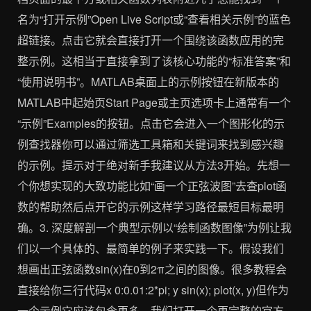
名为“打开示例”Open Live Script或“查看相关示例”的蓝色
超链接。点击它就会直接打开一个围绕该函数应用的完
整示例。这相当于直接拿到了该核心功能的“标准答案”和
“使用说明书”。MATLAB桌面上的示例按钮在新版本的
MATLAB中起始页Start Page或主页选项卡上通常有一个
“示例”Examples的按钮。点击它会进入一个图形化的示
例查找器你可以通过筛选工具箱和关键词来找到感兴趣
的示例。提示对于绝对新手我建议从方法3开始。先想一
个你想实现的大致功能比如“画一个正弦波图”去查plot函
数的帮助然后点开它的示例这样学习路径最短目标最明
确。3. 深度解剖一个典型示例以“绘制函数图像”为例让我
们以一个具体的、最简单的例子来实践一下。假设我们
想画出正弦函数sin(x)在0到2π之间的图像。很多教程会
直接给你三行代码x 0:0.01:2*pi; y sin(x); plot(x, y)但作为
一个示例它应该包含更多。我们打开一个更完整的官方