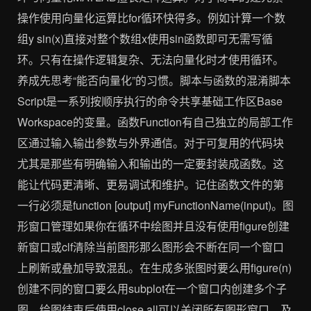
操作使用向量化运算比for循环快得多。例如计算一个数
组y sin(x)直接对整个数组x使用sin函数即可无需写循
环。只有在操作逻辑复杂、无法向量化时才使用循环。
养成先思考“能否向量化”的习惯。脚本与函数的混淆脚本
Script是一系列按顺序执行的命令共享基础工作区Base
Workspace的变量。函数Function有自己独立的局部工作
区通过输入输出参数与外界通信。对于可复用的代码块
尤其是那些有明确输入和输出的一定要封装成函数。这
能让代码更清晰、更易调试和维护。记住函数文件的第
一行必须是function [output] myFunctionName(input)。图
形窗口管理如果你在循环中绘图并且没有使用figure创建
新窗口或clf清除当前图形那么图形会不断在同一个窗口
上刷新或叠加导致混乱。在生成多张图时要么用figure(n)
创建不同的窗口要么用subplot在一个窗口内创建多个子
图。绘图结束后使用close all可以关闭所有图形窗口。及