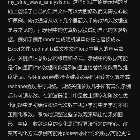
my_sine_wave_analysis.m。这样你就在原始示例的基
础上创建了自己的项目文件可以大胆修改而无需担心破
坏原例。修改通常从以下几个层面入手修改输入数据这
是最常见的。把示例中的仿真数据换成你自己的实验数
据。例如示例用randn生成随机噪声你把它替换成从
Excel文件readmatrix或文本文件load中导入的真实数
据。关键点注意数据的维度和格式。示例中的数据可能
是行向量而你的数据可能是列向量直接替换可能导致维
度错误。使用size()函数检查维度必要时用转置运算符或
reshape函数进行调整。调整关键参数几乎所有算法示例
都有可调参数。在滤波器设计中是截止频率和阶数在优
化问题中是初始值和迭代次数在机器学习中是学习率和
正则化系数。系统地调整这些参数观察输出结果如图
形、精度、收敛速度的变化是理解算法行为的核心。改
变可视化方式示例可能用plot画线图但你的数据可能更适