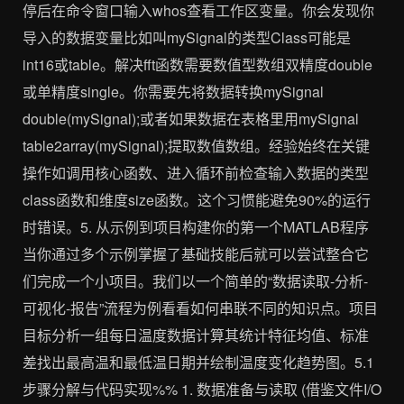
停后在命令窗口输入whos查看工作区变量。你会发现你
导入的数据变量比如叫mySignal的类型Class可能是
int16或table。解决fft函数需要数值型数组双精度double
或单精度single。你需要先将数据转换mySignal
double(mySignal);或者如果数据在表格里用mySignal
table2array(mySignal);提取数值数组。经验始终在关键
操作如调用核心函数、进入循环前检查输入数据的类型
class函数和维度size函数。这个习惯能避免90%的运行
时错误。5. 从示例到项目构建你的第一个MATLAB程序
当你通过多个示例掌握了基础技能后就可以尝试整合它
们完成一个小项目。我们以一个简单的“数据读取-分析-
可视化-报告”流程为例看看如何串联不同的知识点。项目
目标分析一组每日温度数据计算其统计特征均值、标准
差找出最高温和最低温日期并绘制温度变化趋势图。5.1
步骤分解与代码实现%% 1. 数据准备与读取 (借鉴文件I/O