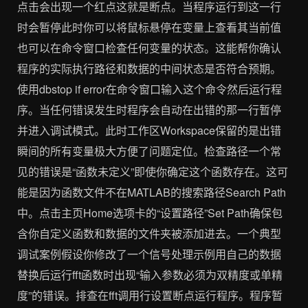
点击会出现一个红点这就是断点。当程序运行到这一行
时会暂停此时你可以将鼠标悬停在变量上查看其当前值
也可以在命令窗口检查任何变量的状态。这能帮你确认
程序的实际执行路径和数据的中间状态是否符合预期。
使用dbstop if error在命令窗口输入这个命令然后运行程
序。当任何错误发生时程序会自动在出错的那一行暂停
并进入调试模式。此时工作区Workspace保留的是出错
瞬间的所有变量极大方便了问题定位。检查路径一个常
见的错误是“函数未定义”即使你确定这个函数存在。这可
能是因为函数文件不在MATLAB的搜索路径Search Path
中。点击主页Home选项卡的“设置路径”Set Path确保包
含你自定义函数和数据的文件夹被添加进去。一个典型
调试案例假设你修改了一个信号处理示例用自己的数据
替换后运行fft函数时出现“输入参数必须为双精度或单精
度”的错误。排查在fft调用行设置断点运行程序。程序暂