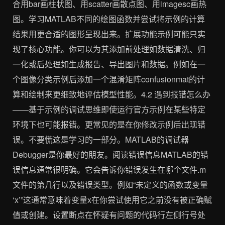
合用bar画柱状图、用scatter画散点图、用imagesc画热
图。学习MATLAB不同的绘图函数并尝试将示例的计算
结果用更合适的图形呈现出来。扩展功能示例可能只实
现了核心功能。你可以为其添加前处理如数据清洗、归
一化或后处理如生成报告、导出图片和数据。例如在一
个图像分类示例后添加一个混淆矩阵confusionmat的计
算和绘制来更细致地评估模型性能。4.2 遇到报错怎么办
——基于示例的调试思维即使运行官方示例在某些特定
环境下也可能报错。更常见的是在你修改示例后出现错
误。不要慌这是学习的一部分。MATLAB的调试器
Debugger是你最好的朋友。阅读错误信息MATLAB的错
误信息通常很明确。它会告诉你错误发生在哪个文件.m
文件的第几行以及错误类型。例如“未定义的函数或变量
‘x’”这通常意味着变量x在你尝试使用它之前没有被正确赋
值或创建。设置断点在怀疑有问题的代码行左侧行号处