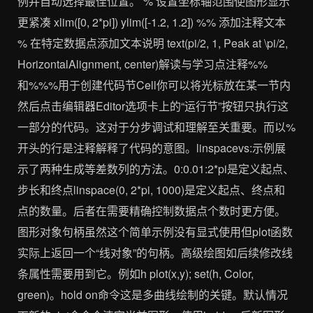
例并自动选择最佳位置。 % 设置坐标轴范围使图形显示
更紧凑 xlim([0, 2*pi]) ylim([-1.2, 1.2]) %% 添加注释文本
% 在特定数据点添加文本说明 text(pi/2, 1, Peak at \pi/2,
HorizontalAlignment, center)解读与学习点注释%%
和%%%用于创建代码节Cell你可以将光标放在某一节内
然后点击编辑器Editor选项卡上的“运行节”按钮只执行这
一部分的代码。这对于分步调试和理解至关重要。而以%
开头的行是注释解释了代码的意图。linspacevs:示例展
示了两种生成等差数列的方法。0:0.01:2*pi是定义起点、
步长和终点linspace(0, 2*pi, 1000)是定义起点、终点和
点的数量。后者在需要精确控制数据点个数时更方便。
图形对象句柄虽然这个简单示例没有显式使用但plot函数
实际上返回一个“线对象”的句柄。高级绘图如后续修改线
条属性需要用到它。例如h plot(x,y); set(h, Color,
green)。hold on命令这是多曲线绘制的关键。默认情况